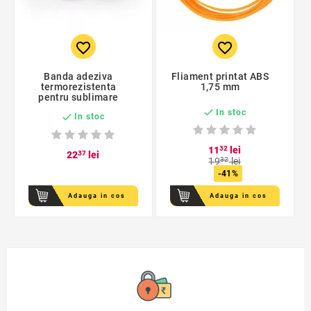
favorite_border
favorite_border
Banda adeziva
Fliament printat ABS
termorezistenta
1,75 mm
pentru sublimare

In stoc

In stoc
11
32
lei
22
37
lei
19
32
lei
-41%
Adauga in cos
Adauga in cos