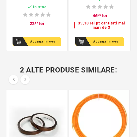

In stoc
46
00
lei
22
37
lei
39,10 lei pt cantitati mai
mari de 3
Adauga in cos
Adauga in cos
2 ALTE PRODUSE SIMILARE:

