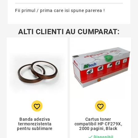
Fii primul / prima care isi spune parerea !
ALTI CLIENTI AU CUMPARAT:
favorite_border
favorite_border
Banda adeziva
Cartus toner
termorezistenta
compatibil HP CF279X,
pentru sublimare
2000 pagini, Black

Disponibil