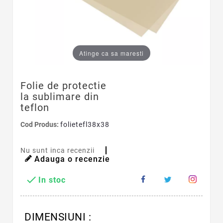
Atinge ca sa maresti
Folie de protectie
la sublimare din
teflon
Cod Produs:
folietefl38x38
Nu sunt inca recenzii
Adauga o recenzie

In stoc
DIMENSIUNI :