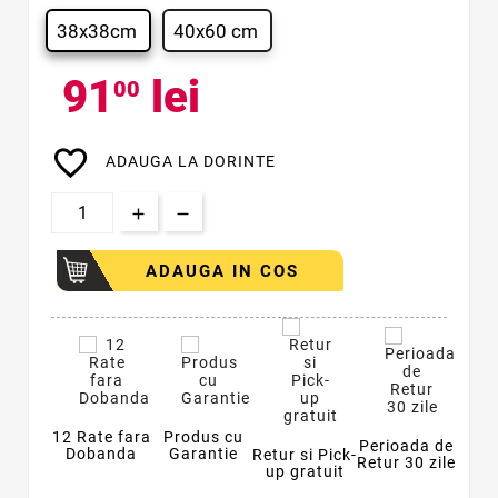
38x38cm
40x60 cm
91
lei
00
favorite_border
ADAUGA LA DORINTE
ADAUGA IN COS
12 Rate fara
Produs cu
Perioada de
Dobanda
Garantie
Retur si Pick-
Retur 30 zile
up gratuit