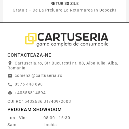
RETUR 30 ZILE
Gratuit – De La Preluare La Returnarea In Depozit!
CONTACTEAZA-NE
Cartuseria.ro, Str Bucuresti nr. 88, Alba Iulia, Alba,
location_on
Romania
comenzi@cartuseria.ro
email
0376 448 890
call
+40358814594
print
CUI RO15432686 J1/409/2003
PROGRAM SHOWROOM
Lun - Vin: ---------- 08:00 - 16:30
Sam: ----------------- Inchis