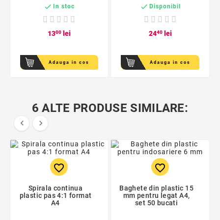


In stoc
Disponibil
13
00
lei
24
40
lei
Adauga in cos
Adauga in cos
6 ALTE PRODUSE SIMILARE:


favorite_border
favorite_border
Spirala continua
Baghete din plastic 15
plastic pas 4:1 format
mm pentru legat A4,
A4
set 50 bucati