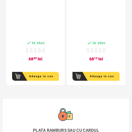


In stoc
In stoc
68
49
lei
68
13
lei
Adauga in cos
Adauga in cos
PLATA RAMBURS SAU CU CARDUL