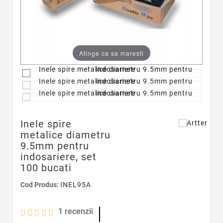
Atinge ca sa maresti
Inele spire
metalice diametru
9.5mm pentru
indosariere, set
100 bucati
Cod Produs:
INEL95A
1
recenzii