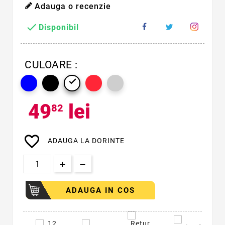
Adauga o recenzie

Disponibil
CULOARE :

49
lei
82
favorite_border
ADAUGA LA DORINTE
ADAUGA IN COS