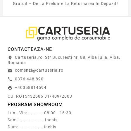
Gratuit – De La Preluare La Returnarea In Depozit!
CONTACTEAZA-NE
Cartuseria.ro, Str Bucuresti nr. 88, Alba Iulia, Alba,
location_on
Romania
comenzi@cartuseria.ro
email
0376 448 890
call
+40358814594
print
CUI RO15432686 J1/409/2003
PROGRAM SHOWROOM
Lun - Vin: ---------- 08:00 - 16:30
Sam: ----------------- Inchis
Dum: ---------------- Inchis