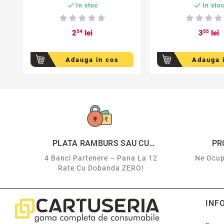


In stoc
In sto
2
54
lei
3
55
lei
Adauga in cos
Adauga 
PLATA RAMBURS SAU CU
PR
CARDUL
4 Banci Partenere – Pana La 12
Ne Ocup
Rate Cu Dobanda ZERO!
INF