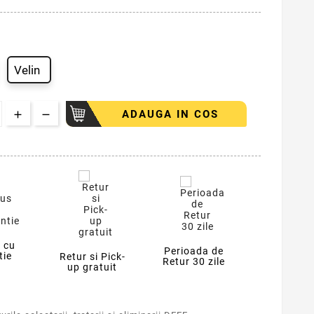
Velin
ADAUGA IN COS
 cu
Perioada de
tie
Retur si Pick-
Retur 30 zile
up gratuit