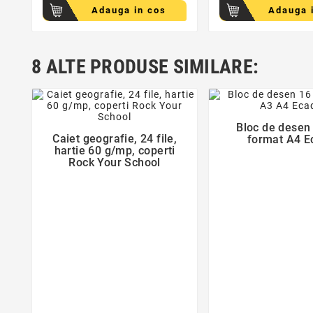
Adauga in cos
Adauga 
8 ALTE PRODUSE SIMILARE:
favorite_bor
favorite_border
Bloc de desen 

Caiet geografie, 24 file,
format A4 E

hartie 60 g/mp, coperti
Rock Your School