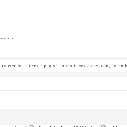
 mai sus.
urateţea lor in acestă pagină. Rareori acestea pot conţine inadv