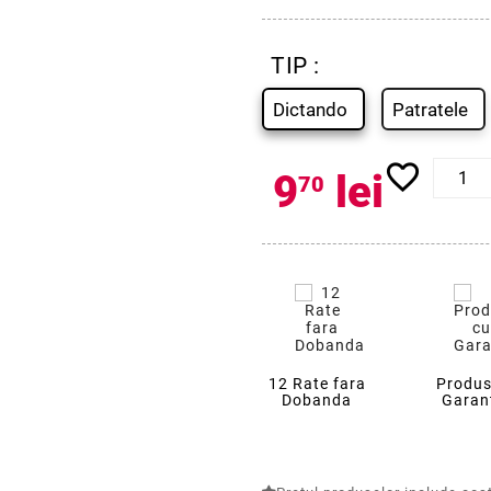
TIP :
Dictando
Patratele
favorite_border
9
lei
70
12 Rate fara
Produs
Dobanda
Garan