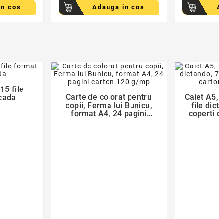
in cos
Adauga in cos
der
favorite_border
15 file
Carte de colorat pentru
Caiet A5,
cada

copii, Ferma lui Bunicu,
file di
format A4, 24 pagini
coperti 
carton 120 g/mp