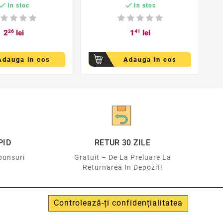


In stoc
In stoc
2
26
lei
1
41
lei
Adauga in cos
Adauga in cos
PID
RETUR 30 ZILE
punsuri
Gratuit – De La Preluare La
Returnarea In Depozit!
Controlează-ți confidențialitatea