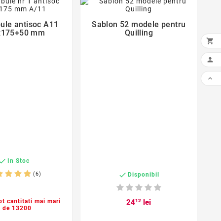
favorite_border
favorite_border
bule antisoc A11
Sablon 52 modele pentru


x175+50 mm
Quilling



A

In Stoc
(6)

Disponibil
pt cantitati mai mari
24
12
lei
de 13200