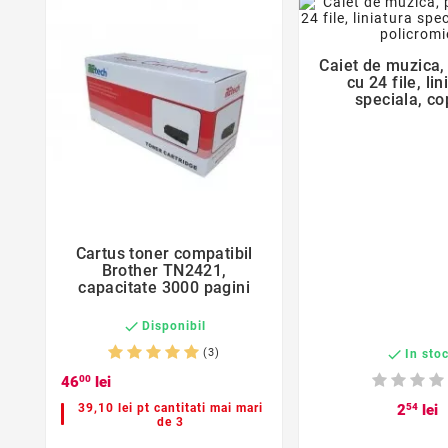
favorite_bor
Caiet de muzica,

cu 24 file, lin
speciala, co
policrom
favorite_border
Cartus toner compatibil

Brother TN2421,
capacitate 3000 pagini

Disponibil
(3)

In sto
46
00
lei
39,10 lei pt cantitati mai mari
2
54
lei
de 3