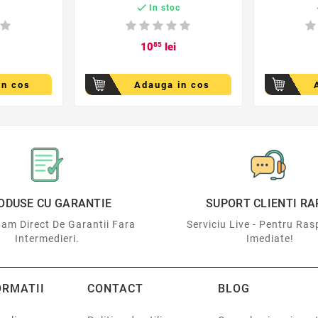

c
In stoc
10
85
lei
in cos
Adauga in cos
ODUSE CU GARANTIE
SUPORT CLIENTI RA
am Direct De Garantii Fara
Serviciu Live - Pentru Ras
Intermedieri.
Imediate!
ORMATII
CONTACT
BLOG