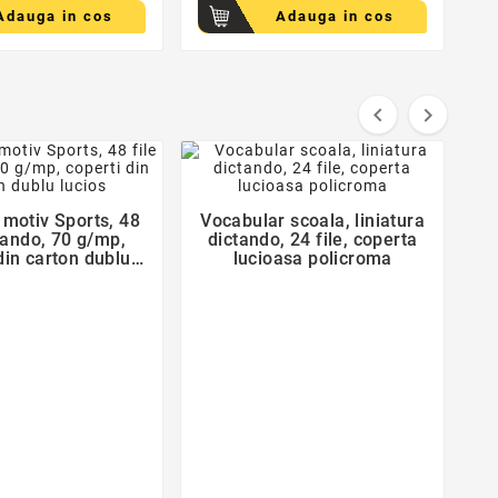
Adauga in cos
Adauga in cos


favorite_border
favorite_border
 motiv Sports, 48
Vocabular scoala, liniatura


ctando, 70 g/mp,
dictando, 24 file, coperta
din carton dublu
lucioasa policroma
lucios
C