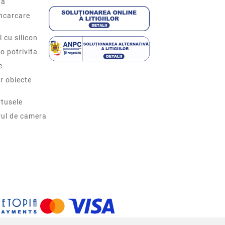
ta
incarcare
l cu silicon
o potrivita
e
r obiecte
tusele
rul de camera