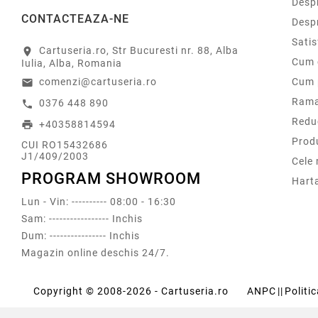
Despr
CONTACTEAZA-NE
Desp
Sati
Cartuseria.ro, Str Bucuresti nr. 88, Alba
location_on
Cum 
Iulia, Alba, Romania
comenzi@cartuseria.ro
Cum 
email
Rama
0376 448 890
call
Redu
+40358814594
print
Prod
CUI RO15432686
J1/409/2003
Cele
PROGRAM SHOWROOM
Harta
Lun - Vin: ---------- 08:00 - 16:30
Sam: ----------------- Inchis
Dum: ---------------- Inchis
Magazin online deschis 24/7.
Copyright © 2008-2026 - Cartuseria.ro
ANPC
||
Politi