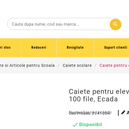
search
ri stoc
Reduceri
Resigilate
Suport clienti
re si Articole pentru Scoala
Caiete scolare
Caiete pentru e
Caiete pentru elev
100 file, Ecada
Nu sunt inca recenzii
Cod Produs:
29410DR

Disponibil