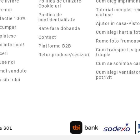
e livrare
Politica de utilizare
Cum aleg impriman
Cookie-uri
re noi
Tutorial complet re
Politica de
cartuse
sfactie 100%
confidentialitate
Ajutor in casa-Pisto
cumpar
Rate fara dobanda
Cum alegi hartia fot
platesc
Contact
Rame foto frumoas
i informat!
Platforma B2B
Cum transporti sigu
ceri
Retur produse/sesizari
fragile
use noi
Cum se schimba car
 mai vandute
Cum alegi ventilato
potrivit
 site-ului
ca SOL