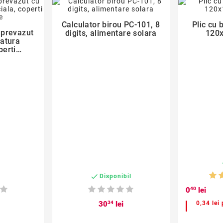
favorite_border
der
Calculator birou PC-101, 8
Plic cu 

 prevazut
digits, alimentare solara
120
iatura
perti
ie

c
Disponibil
0
40
lei
30
34
lei
0,34 lei 