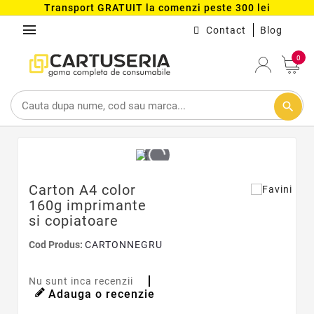
Transport GRATUIT la comenzi peste 300 lei
menu
Contact
Blog
0
search
Carton A4 color
160g imprimante
si copiatoare
Cod Produs:
CARTONNEGRU
Nu sunt inca recenzii
Adauga o recenzie