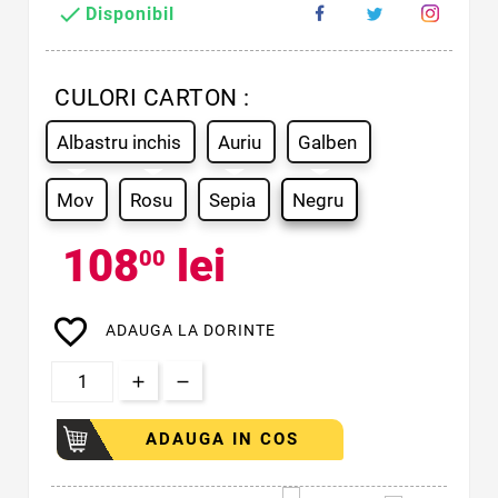

Disponibil
CULORI CARTON :
Albastru inchis
Auriu
Galben
Mov
Rosu
Sepia
Negru
108
lei
00
favorite_border
ADAUGA LA DORINTE
ADAUGA IN COS