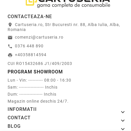
CONTACTEAZA-NE
Cartuseria.ro, Str Bucuresti nr. 88, Alba Iulia, Alba,
location_on
Romania
comenzi@cartuseria.ro
email
0376 448 890
call
+40358814594
print
CUI RO15432686 J1/409/2003
PROGRAM SHOWROOM
Lun - Vin: ---------- 08:00 - 16:30
Sam: ----------------- Inchis
Dum: ---------------- Inchis
Magazin online deschis 24/7.
INFORMATII

CONTACT

BLOG
