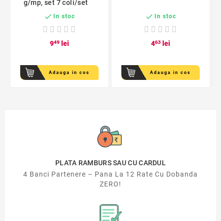
g/mp, set 7 coli/set


In stoc
In stoc
9
49
lei
4
63
lei
Adauga in cos
Adauga in cos
PLATA RAMBURS SAU CU CARDUL
4 Banci Partenere – Pana La 12 Rate Cu Dobanda
ZERO!