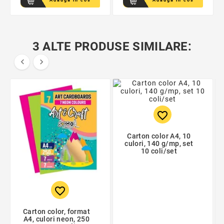
Adauga in cos
Adauga in cos
3 ALTE PRODUSE SIMILARE:


favorite_border
Carton color A4, 10
culori, 140 g/mp, set
10 coli/set
favorite_border
Carton color, format
A4, culori neon, 250