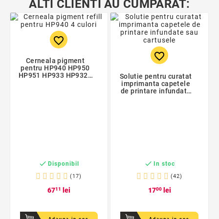
ALTI CLIENTI AU CUMPARAT:
favorite_border
favorite_border
Cerneala pigment
pentru HP940 HP950
HP951 HP933 HP932 -
Solutie pentru curatat
set 4 culori
imprimanta capetele
de printare infundate
sau cartusele


Disponibil
In stoc
(17)
(42)
67
11
lei
17
00
lei