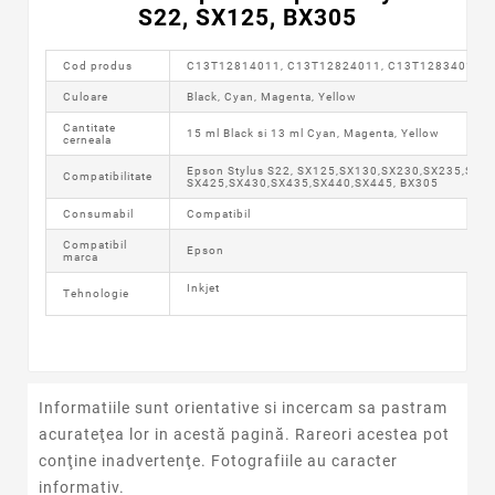
S22, SX125, BX305
Cod produs
C13T12814011, C13T12824011, C13T12834011, 
Culoare
Black, Cyan, Magenta, Yellow
Cantitate
15 ml Black si 13 ml Cyan, Magenta, Yellow
cerneala
Epson Stylus S22, SX125,SX130,SX230,SX235,SX42
Compatibilitate
SX425,SX430,SX435,SX440,SX445, BX305
Consumabil
Compatibil
Compatibil
Epson
marca
Inkjet
Tehnologie
Informatiile sunt orientative si incercam sa pastram
acurateţea lor in acestă pagină. Rareori acestea pot
conţine inadvertenţe. Fotografiile au caracter
informativ.