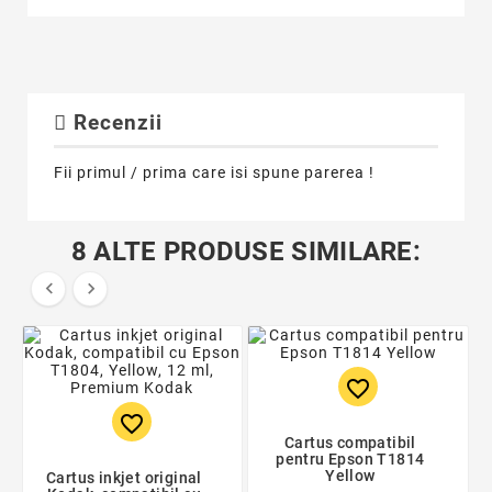
Recenzii
Fii primul / prima care isi spune parerea !
8 ALTE PRODUSE SIMILARE:


favorite_border
favorite_border
Cartus compatibil
pentru Epson T1814
Yellow
Cartus inkjet original