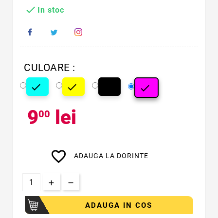

In stoc
CULOARE :




Cyan
Galben
Negru
Magenta
9
lei
00
favorite_border
ADAUGA LA DORINTE
ADAUGA IN COS