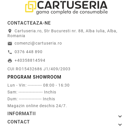
CONTACTEAZA-NE
Cartuseria.ro, Str Bucuresti nr. 88, Alba Iulia, Alba,
location_on
Romania
comenzi@cartuseria.ro
email
0376 448 890
call
+40358814594
print
CUI RO15432686 J1/409/2003
PROGRAM SHOWROOM
Lun - Vin: ---------- 08:00 - 16:30
Sam: ----------------- Inchis
Dum: ---------------- Inchis
Magazin online deschis 24/7.
INFORMATII

CONTACT
