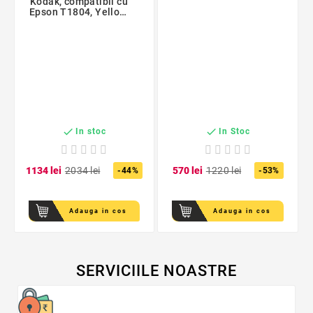
Kodak, compatibil cu
Epson T1804, Yellow,
12 ml, Premium Kodak


In stoc
In Stoc
11
34
lei
20
34
lei
5
70
lei
12
20
lei
-44%
-53%
Adauga in cos
Adauga in cos
SERVICIILE NOASTRE