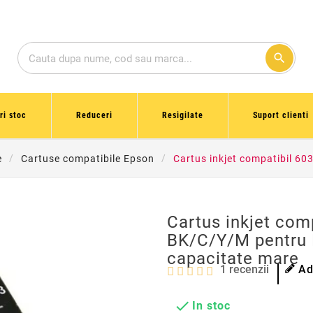
search
ri stoc
Reduceri
Resigilate
Suport clienti
e
Cartuse compatibile Epson
Cartus inkjet compatibil 6
Cartus inkjet com
BK/C/Y/M pentru 
capacitate mare
1
recenzii
Ad

In stoc