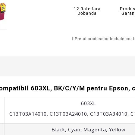
12 Rate fara
Produs
Dobanda
Garan
Pretul produselor include costur
compatibil 603XL, BK/C/Y/M pentru Epson, 
603XL
C13T03A14010
,
C13T03A24010
,
C13T03A34010,
C
Black, Cyan, Magenta, Yellow