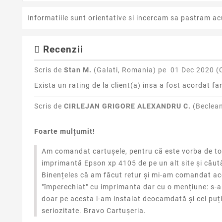
Informatiile sunt orientative si incercam sa pastram ac
Recenzii
Scris de
Stan M.
(Galati, Romania) pe
01 Dec 2020 (
Exista un rating de la client(a) insa a fost acordat fa
Scris de
CIRLEJAN GRIGORE ALEXANDRU C.
(Beclea
Foarte mulțumit!
Am comandat cartușele, pentru că este vorba de toat
imprimantă Epson xp 4105 de pe un alt site și căut
Binențeles că am făcut retur și mi-am comandat acee
"împerechiat" cu imprimanta dar cu o mențiune: s-a 
doar pe acesta l-am instalat deocamdată și cel puțin
seriozitate. Bravo Cartușeria.