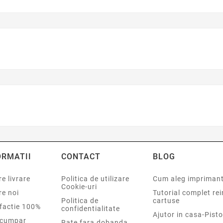
ORMATII
CONTACT
BLOG
e livrare
Politica de utilizare
Cum aleg impriman
Cookie-uri
re noi
Tutorial complet re
Politica de
cartuse
sfactie 100%
confidentialitate
Ajutor in casa-Pisto
cumpar
Rate fara dobanda