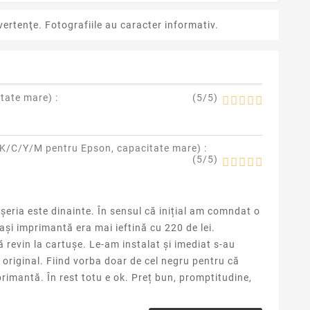
ertenţe. Fotografiile au caracter informativ.
itate mare
) :
(
5
/
5
)
 BK/C/Y/M pentru Epson, capacitate mare
) :
(
5
/
5
)
șeria este dinainte. În sensul că inițial am comndat o
și imprimantă era mai ieftină cu 220 de lei.
revin la cartușe. Le-am instalat și imediat s-au
original. Fiind vorba doar de cel negru pentru că
rimantă. În rest totu e ok. Preț bun, promptitudine,