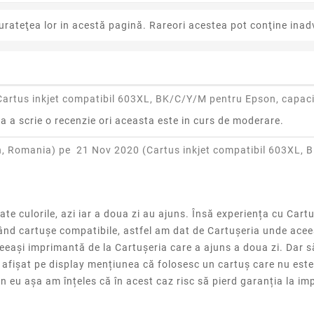
urateţea lor in acestă pagină. Rareori acestea pot conţine inadv
Cartus inkjet compatibil 603XL, BK/C/Y/M pentru Epson, capac
ra a scrie o recenzie ori aceasta este in curs de moderare.
n, Romania) pe
21 Nov 2020 (
Cartus inkjet compatibil 603XL,
e culorile, azi iar a doua zi au ajuns. Însă experiența cu Cartu
ând cartușe compatibile, astfel am dat de Cartușeria unde aceea
ași imprimantă de la Cartușeria care a ajuns a doua zi. Dar să 
afișat pe display mențiunea că folosesc un cartuș care nu este 
 eu așa am înțeles că în acest caz risc să pierd garanția la imp