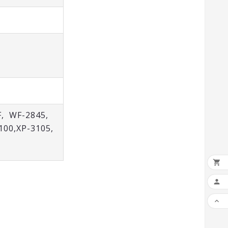
F
, WF-2845,
100
,
XP-3105
,


.
