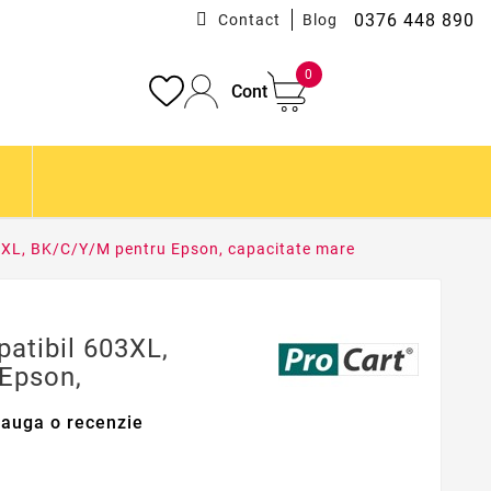
0376 448 890
Contact
Blog
0
Cont
03XL, BK/C/Y/M pentru Epson, capacitate mare
patibil 603XL,
Epson,
auga o recenzie