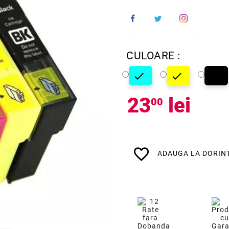
CULOARE :



Cyan
Galben
Neg
23
lei
00
favorite_border
ADAUGA LA DORIN