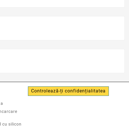
Controlează-ți confidențialitatea
ta
incarcare
l cu silicon