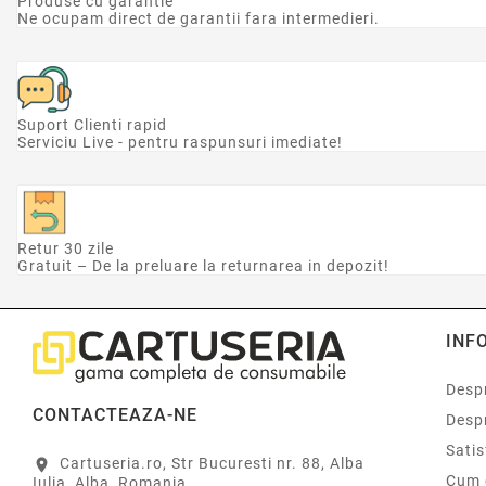
Produse cu garantie
Ne ocupam direct de garantii fara intermedieri.
Suport Clienti rapid
Serviciu Live - pentru raspunsuri imediate!
Retur 30 zile
Gratuit – De la preluare la returnarea in depozit!
INF
Despr
CONTACTEAZA-NE
Desp
Sati
Cartuseria.ro, Str Bucuresti nr. 88, Alba
location_on
Cum 
Iulia, Alba, Romania