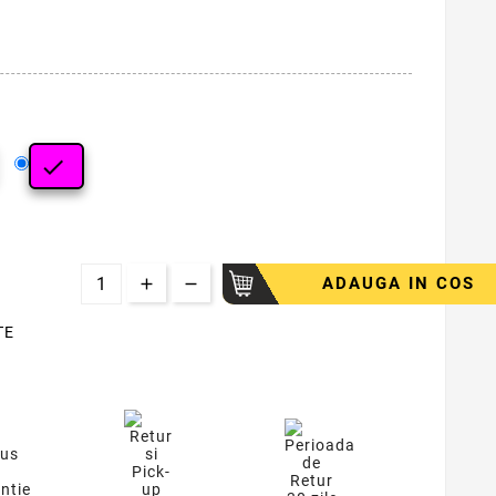

ru
Magenta
ADAUGA IN COS
TE