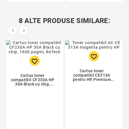
8 ALTE PRODUSE SIMILARE:


favorite_border
favorite_border
Cartus toner
compatibil CE313A
Cartus toner
pentru HP, Premium
compatibil CF230A HP
Activejet, Garantie 5
30A Black cu chip,
ani
1600 pagini, ReTech