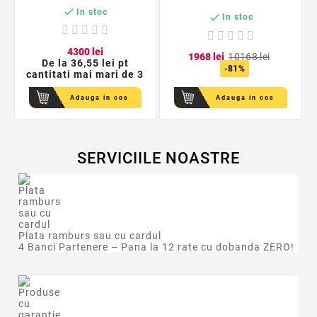

In stoc

In stoc
43
00
lei
19
68
lei
101
68
lei
De la
36,55 lei pt
-81%
cantitati mai mari de 3
Adauga in cos
Adauga in cos
SERVICIILE NOASTRE
Plata ramburs sau cu cardul
4 Banci Partenere – Pana la 12 rate cu dobanda ZERO!