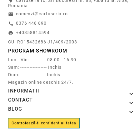
Cartuseria.ro, Str Bucuresti nr. 88, Alba Iulia, Alba,
location_on
Romania
comenzi@cartuseria.ro
email
0376 448 890
call
+40358814594
print
CUI RO15432686 J1/409/2003
PROGRAM SHOWROOM
Lun - Vin: ---------- 08:00 - 16:30
Sam: ----------------- Inchis
Dum: ---------------- Inchis
Magazin online deschis 24/7.
INFORMATII

CONTACT

BLOG

Controlează-ți confidențialitatea