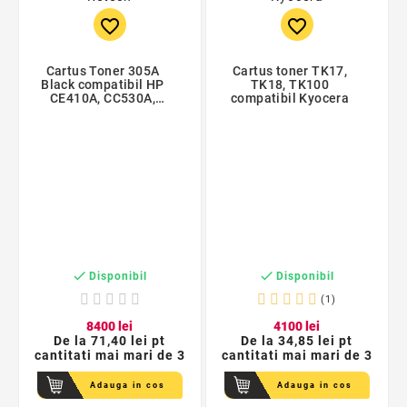
favorite_border
favorite_border
Cartus Toner 305A
Cartus toner TK17,
Black compatibil HP
TK18, TK100
CE410A, CC530A,
compatibil Kyocera
CF380A


Disponibil
Disponibil
(1)
84
00
lei
41
00
lei
De la
71,40 lei pt
De la
34,85 lei pt
cantitati mai mari de 3
cantitati mai mari de 3
Adauga in cos
Adauga in cos