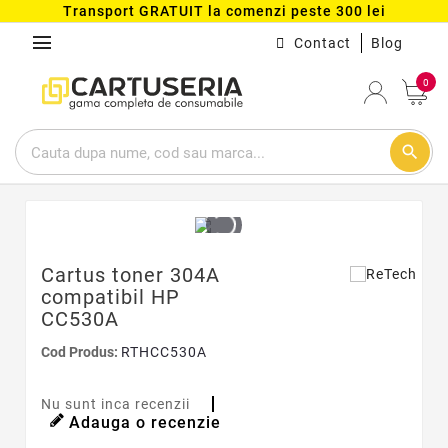
Transport GRATUIT la comenzi peste 300 lei
menu
Contact
Blog
0
search
Cartus toner 304A
compatibil HP
CC530A
Cod Produs:
RTHCC530A
Nu sunt inca recenzii
Adauga o recenzie