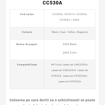
CC530A
Cod cartus
CC530A,
CC531A,
CC532A,
CC533A
/ 304A
Culoare
Black, Cyan, Yellow, Magenta
Numar de pagini
3500 Black
2800 Color
Compatibilitate
HP Color LaserJet CM2320fxi,
LaserJet CM2320nf, LaserJet
CP2025, LaserJet CP2025dn,
LaserJet CP2025n
Culoarea pe care doriti sa o achizitionati se poate