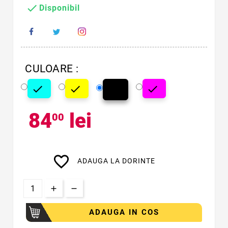

Disponibil
CULOARE :




Cyan
Galben
Magenta
Negru
84
lei
00
favorite_border
ADAUGA LA DORINTE
ADAUGA IN COS