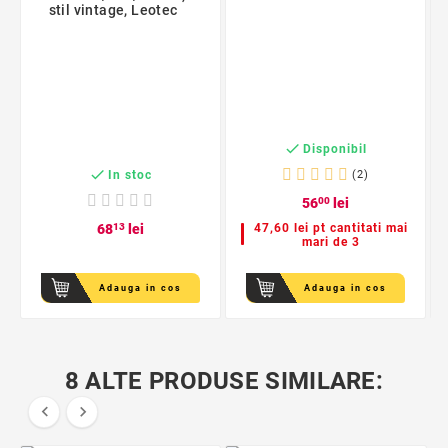
stil vintage, Leotec

Disponibil

In stoc
(2)
56
00
lei
68
13
lei
47,60 lei pt cantitati mai
mari de 3
Adauga in cos
Adauga in cos
8 ALTE PRODUSE SIMILARE:

