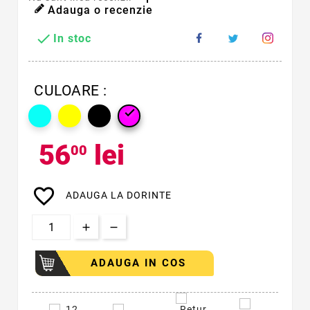
Adauga o recenzie

In stoc
CULOARE :

56
lei
00
favorite_border
ADAUGA LA DORINTE
ADAUGA IN COS