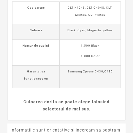
Cod cartus
CLT-K404S, CLT-C404S, CLT-
M404S, CLT-Y404S
Culoare
Black, Cyan, Magenta, yellow
Numar de pagini
1.500 Black
1.000 Color
Garantat sa
Samsung Xpress C430,C480
functioneze cu
Culoarea dorita se poate alege folosind
selectorul de mai sus.
Informatiile sunt orientative si incercam sa pastram