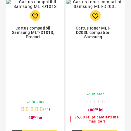
favorite_border
favorite_border
Cartus compatibil
Cartus toner MLT-
Samsung MLT-D101S,
D203L compatibil
Procart
Samsung

In stoc

In stoc
(11)
100
00
lei
40
00
lei
85,00 lei pt cantitati mai
mari de 3