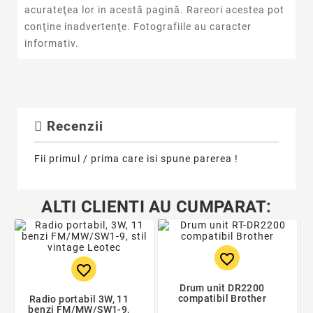
acurateţea lor in acestă pagină. Rareori acestea pot
conţine inadvertenţe. Fotografiile au caracter
informativ.
Recenzii
Fii primul / prima care isi spune parerea !
ALTI CLIENTI AU CUMPARAT:
favorite_border
favorite_border
Drum unit DR2200
compatibil Brother
Radio portabil 3W, 11
benzi FM/MW/SW1-9,