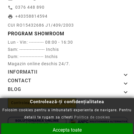
0376 448 890
call
+40358814594
print
CUI RO15432686 J1/409/2003
PROGRAM SHOWROOM
Lun - Vin: ---------- 08:00 - 16:30
Sam: ----------------- Inchis
Dum: ---------------- Inchis
Magazin online deschis 24/7.
INFORMATII

CONTACT

BLOG

Controlează-ți confidențialitatea
Controlează-ți confidențialitatea
Folosim cookies pentru a imbunatati experienta de navigare. Pentru
detalii te rugam sa citesti
Politica de cookies
Accepta toate