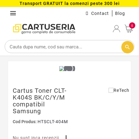
Transport GRATUIT la comenzi peste 300 lei
menu
Contact
Blog
0
search
Cartus Toner CLT-
K404S BK/C/Y/M
compatibil
Samsung
Cod Produs:
HTSCLT-404M
Nu sunt inca recenzii