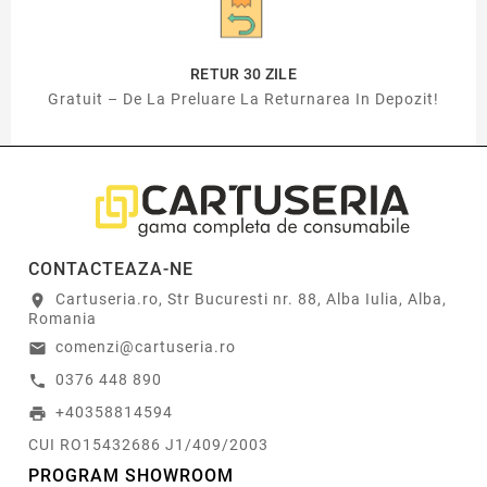
RETUR 30 ZILE
Gratuit – De La Preluare La Returnarea In Depozit!
CONTACTEAZA-NE
Cartuseria.ro, Str Bucuresti nr. 88, Alba Iulia, Alba,
location_on
Romania
comenzi@cartuseria.ro
email
0376 448 890
call
+40358814594
print
CUI RO15432686 J1/409/2003
PROGRAM SHOWROOM