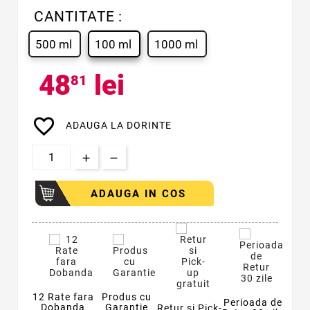
CANTITATE :
500 ml
100 ml
1000 ml
48
lei
81
favorite_border
ADAUGA LA DORINTE
ADAUGA IN COS
12 Rate fara
Produs cu
Perioada de
Dobanda
Garantie
Retur si Pick-