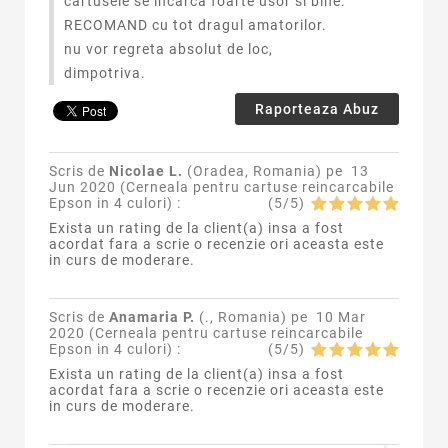
cartusele se incarca foarte usor si bine.
RECOMAND cu tot dragul amatorilor.
nu vor regreta absolut de loc,
dimpotriva.
Raporteaza Abuz
Scris de
Nicolae L.
(Oradea, Romania) pe
13
Jun 2020 (
Cerneala pentru cartuse reincarcabile
Epson in 4 culori
) :
(
5
/
5
)
Exista un rating de la client(a) insa a fost
acordat fara a scrie o recenzie ori aceasta este
in curs de moderare.
Scris de
Anamaria P.
(., Romania) pe
10 Mar
2020 (
Cerneala pentru cartuse reincarcabile
Epson in 4 culori
) :
(
5
/
5
)
Exista un rating de la client(a) insa a fost
acordat fara a scrie o recenzie ori aceasta este
in curs de moderare.