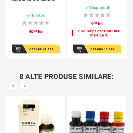
geanta depozitare

Disponibil
inclusa

In stoc
9
00
lei
40
00
lei
7,65 lei pt cantitati mai
mari de 3
Adauga in cos
Adauga in cos
8 ALTE PRODUSE SIMILARE:

