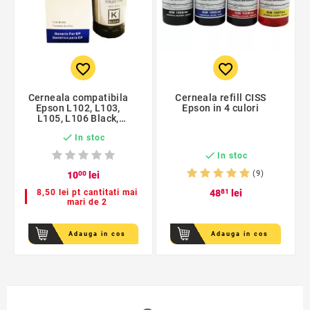
favorite_border
favorite_border
Cerneala compatibila
Cerneala refill CISS
Epson L102, L103,
Epson in 4 culori
L105, L106 Black,
EcoTank, 130 ml

In stoc

In stoc
(9)
10
00
lei
8,50 lei pt cantitati mai
48
81
lei
mari de 2
Adauga in cos
Adauga in cos