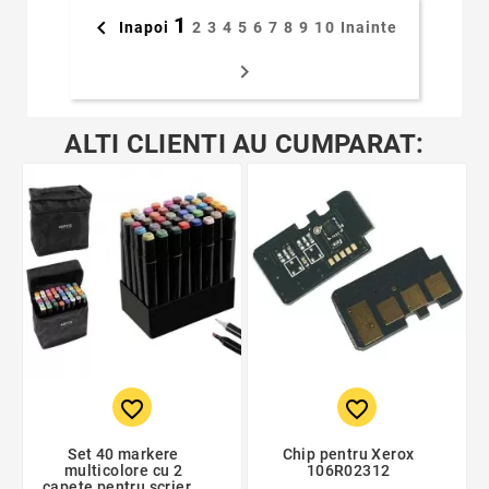
1

Inapoi
2
3
4
5
6
7
8
9
10
Inainte

ALTI CLIENTI AU CUMPARAT:
favorite_border
favorite_border
Set 40 markere
Chip pentru Xerox
multicolore cu 2
106R02312
capete pentru scriere,