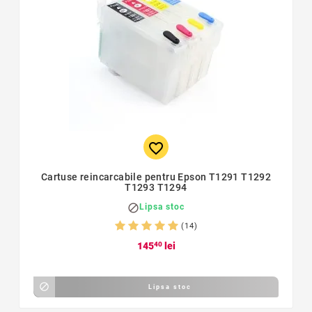
favorite_border
Cartuse reincarcabile pentru Epson T1291 T1292
T1293 T1294

Lipsa stoc
(14)
145
40
lei

Lipsa stoc