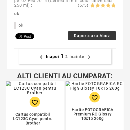
pe
02 Feb 2015 (
Cerneala refill color universala
250 ml
) :
(
5
/
5
)
ok
ok
Raporteaza Abuz
1


Inapoi
2
Inainte
ALTI CLIENTI AU CUMPARAT:
favorite_border
favorite_border
Hartie FOTOGRAFICA
Premium RC Glossy
Cartus compatibil
10x15 260g
LC123C Cyan pentru
Brother