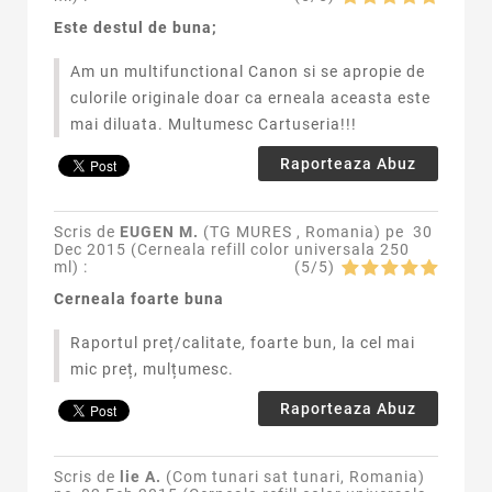
Este destul de buna;
Am un multifunctional Canon si se apropie de
culorile originale doar ca erneala aceasta este
mai diluata. Multumesc Cartuseria!!!
Raporteaza Abuz
Scris de
EUGEN M.
(TG MURES , Romania) pe
30
Dec 2015 (
Cerneala refill color universala 250
ml
) :
(
5
/
5
)
Cerneala foarte buna
Raportul preț/calitate, foarte bun, la cel mai
mic preț, mulțumesc.
Raporteaza Abuz
Scris de
lie A.
(Com tunari sat tunari, Romania)