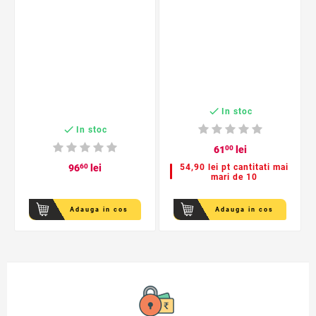

In stoc

In stoc
61
00
lei
96
60
lei
54,90 lei pt cantitati mai
mari de 10
Adauga in cos
Adauga in cos