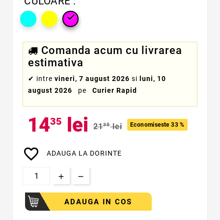
CULOARE :

Comanda acum cu livrarea
estimativa
✔
intre
vineri, 7 august 2026
si
luni, 10
august 2026
pe
Curier Rapid
14
lei
35
Economiseste 33 %
21
35
lei
favorite_border
ADAUGA LA DORINTE
ADAUGA IN COS