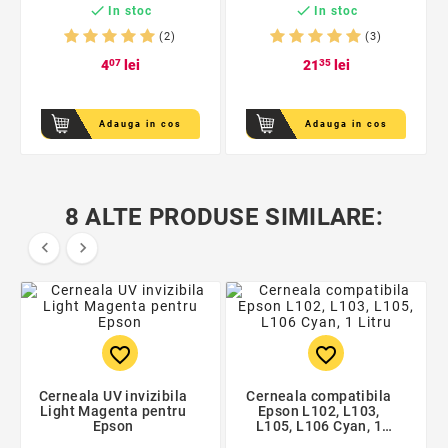


In stoc
In stoc
(2)
(3)
4
07
lei
21
35
lei
Adauga in cos
Adauga in cos
8 ALTE PRODUSE SIMILARE:


favorite_border
favorite_border
Cerneala UV invizibila
Cerneala compatibila
Light Magenta pentru
Epson L102, L103,
Epson
L105, L106 Cyan, 1
Litru