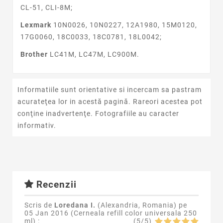
CL-51, CLI-8M;
Lexmark
10N0026, 10N0227, 12A1980, 15M0120,
17G0060, 18C0033, 18C0781, 18L0042;
Brother
LC41M, LC47M, LC900M.
Informatiile sunt orientative si incercam sa pastram
acurateţea lor in acestă pagină. Rareori acestea pot
conţine inadvertenţe. Fotografiile au caracter
informativ.
Recenzii
Scris de
Loredana I.
(Alexandria, Romania) pe
05 Jan 2016 (
Cerneala refill color universala 250
ml
) :
(
5
/
5
)