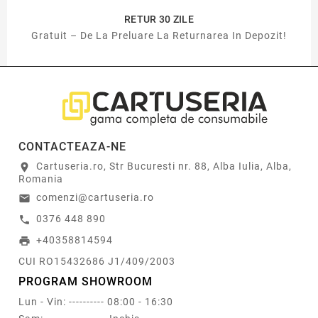
RETUR 30 ZILE
Gratuit – De La Preluare La Returnarea In Depozit!
CONTACTEAZA-NE
Cartuseria.ro, Str Bucuresti nr. 88, Alba Iulia, Alba,
location_on
Romania
comenzi@cartuseria.ro
email
0376 448 890
call
+40358814594
print
CUI RO15432686 J1/409/2003
PROGRAM SHOWROOM
Lun - Vin: ---------- 08:00 - 16:30