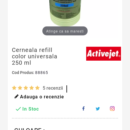
Atinge ca sa maresti
Cerneala refill
color universala
250 ml
Cod Produs:
88865
5
recenzii
Adauga o recenzie

In Stoc