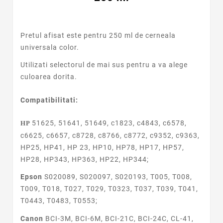
Pretul afisat este pentru 250 ml de cerneala
universala color.
Utilizati selectorul de mai sus pentru a va alege
culoarea dorita.
Compatibilitati:
51625, 51641, 51649, c1823, c4843, c6578,
HP
c6625, c6657, c8728, c8766, c8772, c9352, c9363,
HP25, HP41, HP 23, HP10, HP78, HP17, HP57,
HP28, HP343, HP363, HP22, HP344;
Epson
S020089, S020097, S020193, T005, T008,
T009, T018, T027, T029, T0323, T037, T039, T041,
T0443, T0483, T0553;
Canon
BCI-3M, BCI-6M, BCI-21C, BCI-24C, CL-41,