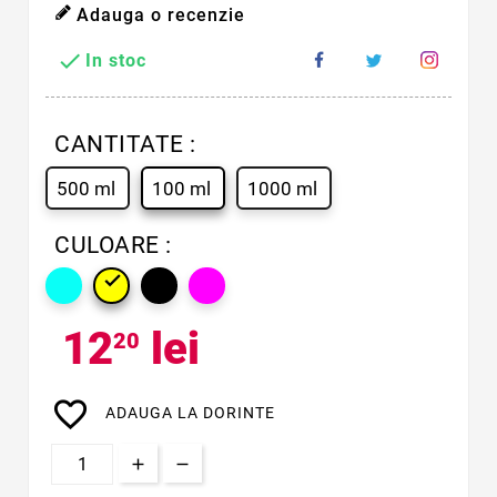
Adauga o recenzie

In stoc
CANTITATE :
500 ml
100 ml
1000 ml
CULOARE :

12
lei
20
favorite_border
ADAUGA LA DORINTE