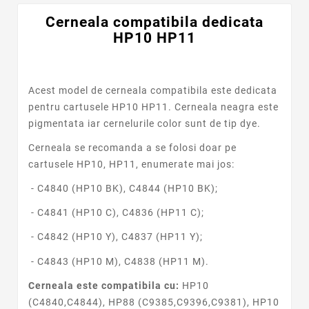
Cerneala compatibila dedicata
HP10 HP11
Acest model de cerneala compatibila este dedicata
pentru cartusele HP10 HP11. Cerneala neagra este
pigmentata iar cernelurile color sunt de tip dye.
Cerneala se recomanda a se folosi doar pe
cartusele HP10, HP11, enumerate mai jos:
- C4840 (HP10 BK), C4844 (HP10 BK);
-
C4841 (HP10 C), C4836 (HP11 C)
;
-
C4842 (HP10 Y), C4837 (HP11 Y)
;
-
C4843 (HP10 M), C4838 (HP11 M)
.
Cerneala este compatibila cu:
HP10
(C4840,C4844), HP88 (C9385,C9396,C9381), HP10