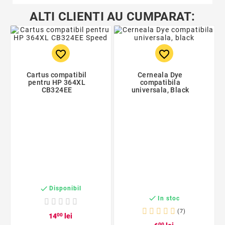
ALTI CLIENTI AU CUMPARAT:
favorite_border
favorite_border
Cartus compatibil
Cerneala Dye
pentru HP 364XL
compatibila
CB324EE
universala, Black

Disponibil

In stoc
(7)
14
00
lei
00