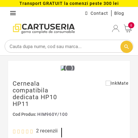
Transport GRATUIT la comenzi peste 300 lei
menu
Contact
Blog
0
search
Cerneala
compatibila
dedicata HP10
HP11
Cod Produs:
HIM960Y/100
2
recenzii