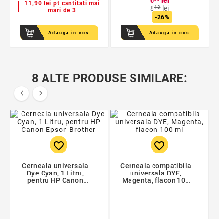
6
lei
11,90 lei pt cantitati mai
8
13
lei
mari de 3
-26%
Adauga in cos
Adauga in cos
8 ALTE PRODUSE SIMILARE:


favorite_border
favorite_border
Cerneala universala
Cerneala compatibila
Dye Cyan, 1 Litru,
universala DYE,
pentru HP Canon
Magenta, flacon 100
Epson Brother
ml