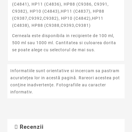
(C4841), HP11 (C4836), HP88 (C9386, C9391,
C9382), HP10 (C4843),HP11 (C4837), HP88
(C9387,C9392,C9382), HP10 (C4842),HP11
(C4838), HP88 (C9388,C9393,C9381)
Cerneala este disponibila in recipiente de 100 ml,
500 ml sau 1000 ml. Cantitatea si culoarea dorita
se poate alege cu selectorul de mai sus.
Informatiile sunt orientative si incercam sa pastram
acurateţea lor in acestă pagină. Rareori acestea pot
conţine inadvertenţe. Fotografiile au caracter
informativ.
Recenzii