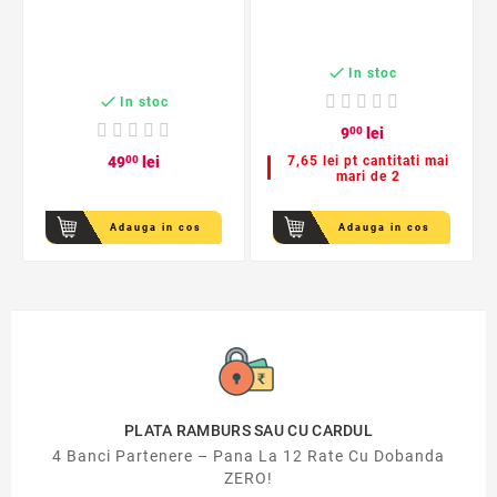

In stoc

In stoc
9
00
lei
49
00
lei
7,65 lei pt cantitati mai
mari de 2
Adauga in cos
Adauga in cos
PLATA RAMBURS SAU CU CARDUL
4 Banci Partenere – Pana La 12 Rate Cu Dobanda
ZERO!