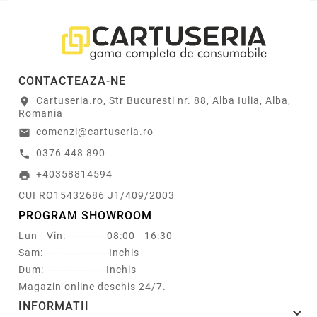
CONTACTEAZA-NE
Cartuseria.ro, Str Bucuresti nr. 88, Alba Iulia, Alba,
location_on
Romania
comenzi@cartuseria.ro
email
0376 448 890
call
+40358814594
print
CUI RO15432686 J1/409/2003
PROGRAM SHOWROOM
Lun - Vin: ---------- 08:00 - 16:30
Sam: ----------------- Inchis
Dum: ---------------- Inchis
Magazin online deschis 24/7.
INFORMATII
