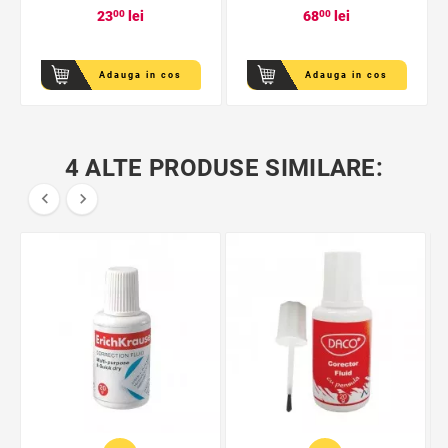
23
00
lei
68
00
lei
Adauga in cos
Adauga in cos
4 ALTE PRODUSE SIMILARE:

