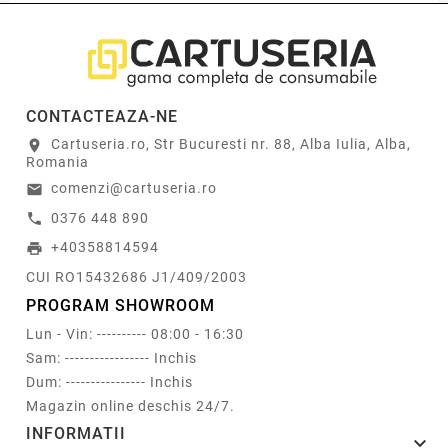
CONTACTEAZA-NE
Cartuseria.ro, Str Bucuresti nr. 88, Alba Iulia, Alba,
location_on
Romania
comenzi@cartuseria.ro
email
0376 448 890
call
+40358814594
print
CUI RO15432686 J1/409/2003
PROGRAM SHOWROOM
Lun - Vin: ---------- 08:00 - 16:30
Sam: ----------------- Inchis
Dum: ---------------- Inchis
Magazin online deschis 24/7.
INFORMATII
