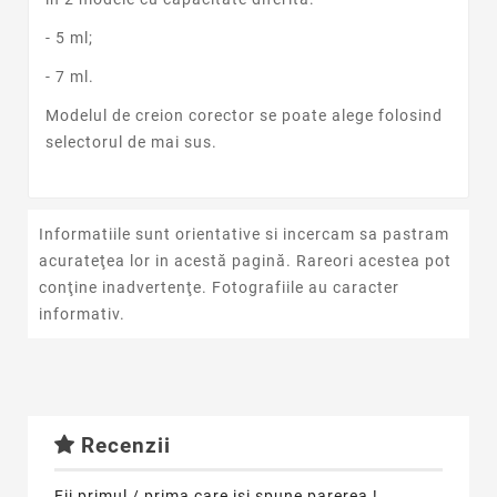
- 5 ml;
- 7 ml.
Modelul de creion corector se poate alege folosind
selectorul de mai sus.
Informatiile sunt orientative si incercam sa pastram
acurateţea lor in acestă pagină. Rareori acestea pot
conţine inadvertenţe. Fotografiile au caracter
informativ.
Recenzii
Fii primul / prima care isi spune parerea !