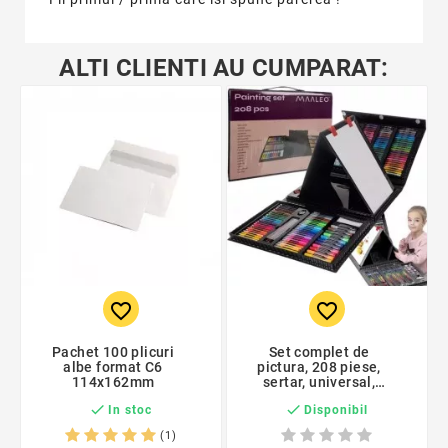
ALTI CLIENTI AU CUMPARAT:
favorite_border
favorite_border
Pachet 100 plicuri
Set complet de
albe format C6
pictura, 208 piese,
114x162mm
sertar, universal,
maner transport,


In stoc
Disponibil
41x103 cm, plastic,
negru
(1)