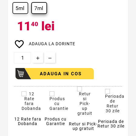
5ml
7ml
11
lei
40
favorite_border
ADAUGA LA DORINTE
ADAUGA IN COS
12 Rate fara
Produs cu
Perioada de
Dobanda
Garantie
Retur si Pick-
Retur 30 zile
up gratuit