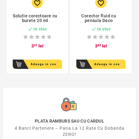
favorite_border
favorite_border
Solutie corectoare cu
Corector fluid cu
burete 20 ml
pensula Daco


In stoc
In stoc
3
31
lei
3
62
lei
Adauga in cos
Adauga in cos
PLATA RAMBURS SAU CU CARDUL
4 Banci Partenere – Pana La 12 Rate Cu Dobanda
ZERO!