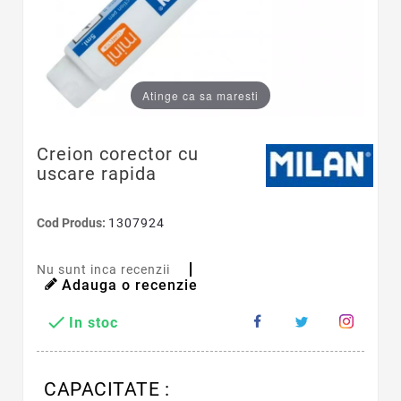
Atinge ca sa maresti
Creion corector cu
uscare rapida
Cod Produs:
1307924
Nu sunt inca recenzii
Adauga o recenzie

In stoc
CAPACITATE :