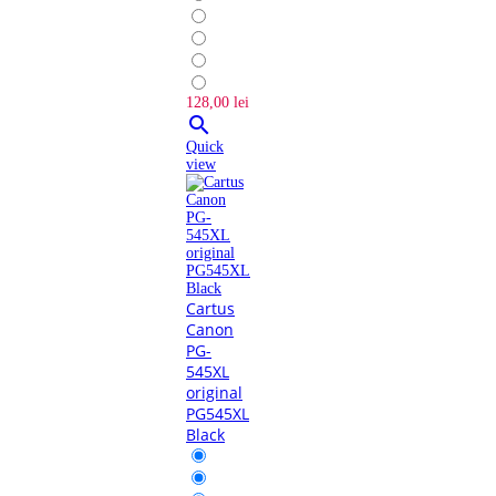
128,00 lei

Quick
view
Cartus
Canon
PG-
545XL
original
PG545XL
Black