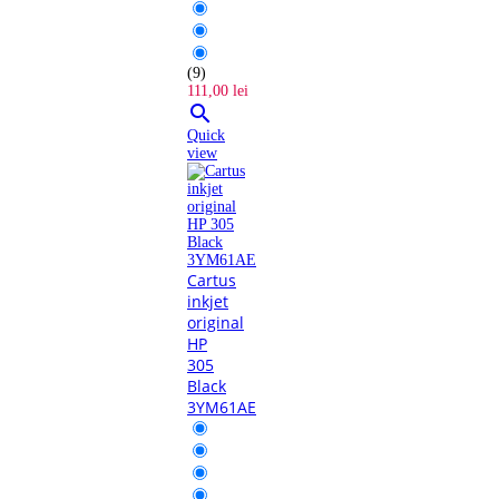
(9)
111,00 lei

Quick
view
Cartus
inkjet
original
HP
305
Black
3YM61AE