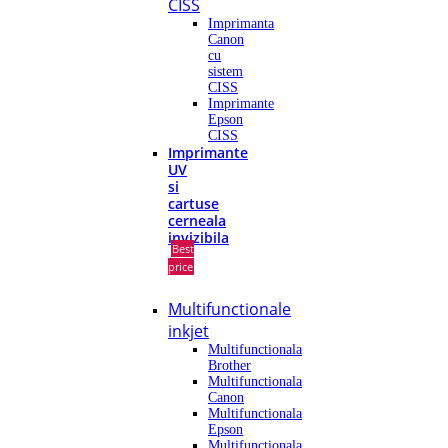
CISS
Imprimanta
Canon
cu
sistem
CISS
Imprimante
Epson
CISS
Imprimante
UV
si
cartuse
cerneala
invizibila
Best
price
Multifunctionale
inkjet
Multifunctionala
Brother
Multifunctionala
Canon
Multifunctionala
Epson
Multifunctionala