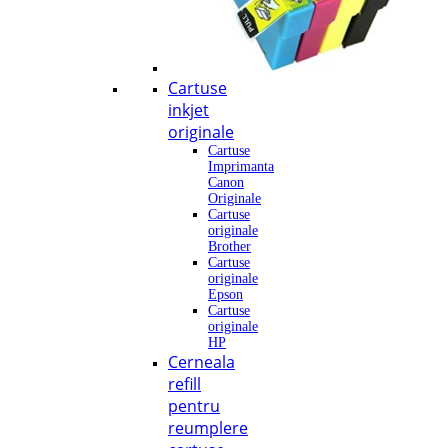
Cartuse
inkjet
originale
Cartuse
Imprimanta
Canon
Originale
Cartuse
originale
Brother
Cartuse
originale
Epson
Cartuse
originale
HP
Cerneala
refill
pentru
reumplere