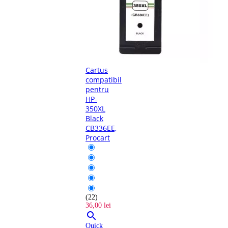
Cartus
compatibil
pentru
HP-
350XL
Black
CB336EE,
Procart
(22)
36,00 lei

Quick