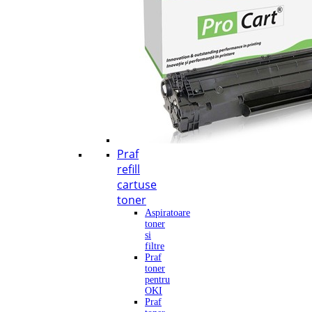
Praf
refill
cartuse
toner
Aspiratoare
toner
si
filtre
Praf
toner
pentru
OKI
Praf