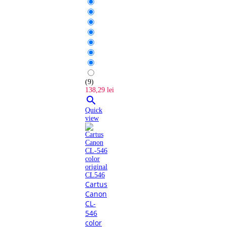
(9)
138,29 lei

Quick
view
Cartus
Canon
CL-
546
color