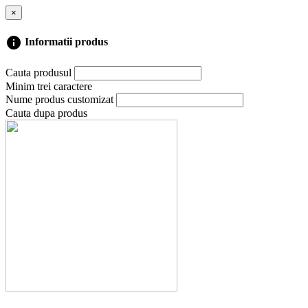
×
info
Informatii produs
Cauta produsul
Minim trei caractere
Nume produs customizat
Cauta dupa produs