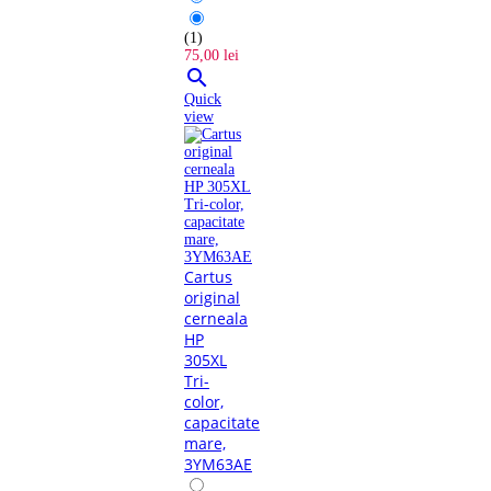
(1)
75,00 lei

Quick
view
Cartus
original
cerneala
HP
305XL
Tri-
color,
capacitate
mare,
3YM63AE