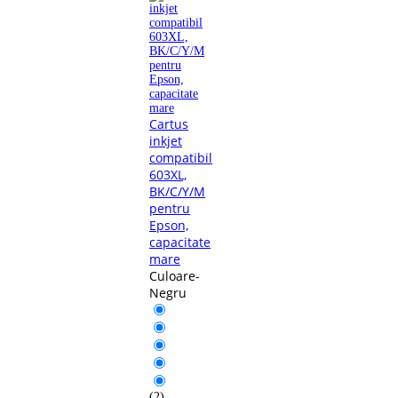
Cartus
inkjet
compatibil
603XL,
BK/C/Y/M
pentru
Epson,
capacitate
mare
Culoare-
Negru
(2)