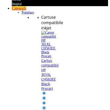
Inapoi
Categorii
Populare
Cartuse
compatibile
inkjet
Cartus
compatibil
HP
301XL
CH563EE
Black,
Procart