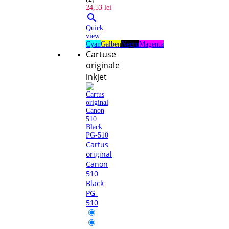
24,53 lei

Quick
view
Cyan
Galben
Negru
Magenta
Cartuse
originale
inkjet
Cartus
original
Canon
510
Black
PG-
510