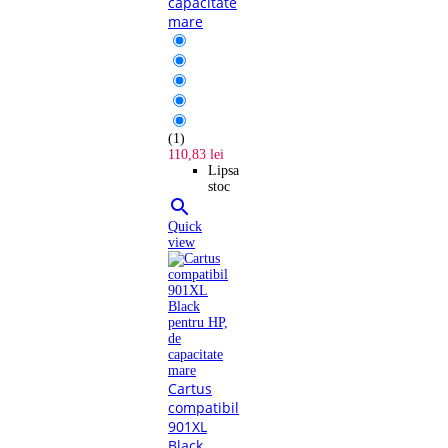
capacitate
mare
(1)
110,83 lei
Lipsa
stoc

Quick
view
Cartus
compatibil
901XL
Black