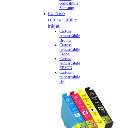
compatibile
Samsung
Cartuse
reincarcabile
inkjet
Cartuse
reincarcabile
Brother
Cartuse
reincarcabile
Canon
Cartuse
reincarcabile
EPSON
Cartuse
reincarcabile
HP