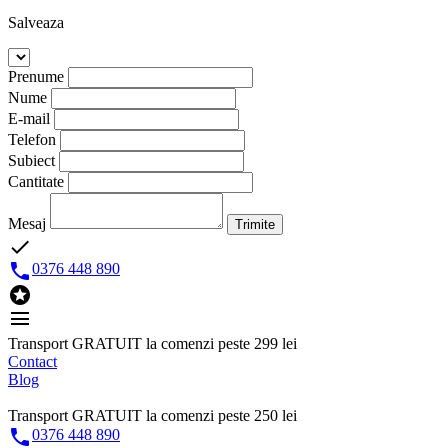
Salveaza
Prenume
Nume
E-mail
Telefon
Subiect
Cantitate
Mesaj
Trimite
done

0376 448 890

menu
Transport GRATUIT la comenzi peste 299 lei
Contact
Blog
Transport GRATUIT la comenzi peste 250 lei

0376 448 890