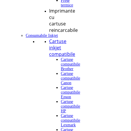
Prese
termice
Imprimante
cu
cartuse
reincarcabile
Consumabile Inkjet
Cartuse
inkjet
compatibile
Cartuse
compatibile
Brother
Cartuse
compatibile
Canon
Cartuse
compatibile
Epson
Cartuse
compatibile
HP
Cartuse
compatibile
Lexmark
Cartuse