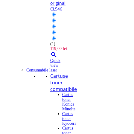
original
CL546
(1)
119,00 lei

Quick
view
Consumabile laser
Cartuse
toner
compatibile
Cartus
toner
Konica
Minolta
Cartus
toner
Kyocera
Cartus
toner