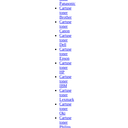
Panasonic
Cartuse
toner
Brother
Cartuse
toner
Canon
Cartuse
toner
Dell
Cartuse
toner
Epson
Cartuse
toner
HP
Cartuse
toner
IBM
Cartuse
toner
Lexmark
Cartuse
toner
Oki
Cartuse
toner
Philips