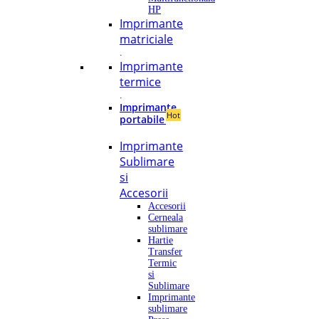
HP
Imprimante
matriciale
.
Imprimante
termice
.
Imprimante
Hot
portabile
Imprimante
Sublimare
si
Accesorii
Accesorii
Cerneala
sublimare
Hartie
Transfer
Termic
si
Sublimare
Imprimante
sublimare