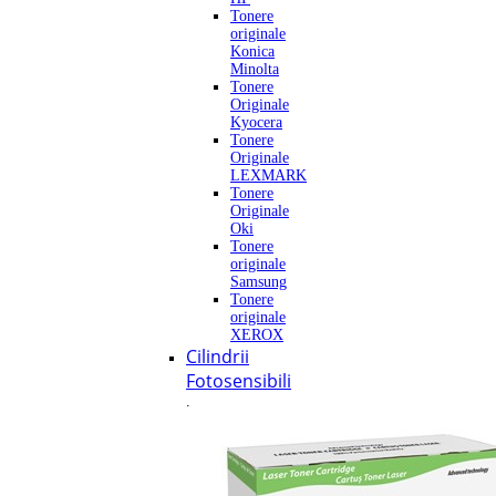
Tonere
originale
Konica
Minolta
Tonere
Originale
Kyocera
Tonere
Originale
LEXMARK
Tonere
Originale
Oki
Tonere
originale
Samsung
Tonere
originale
XEROX
Cilindrii
Fotosensibili
.