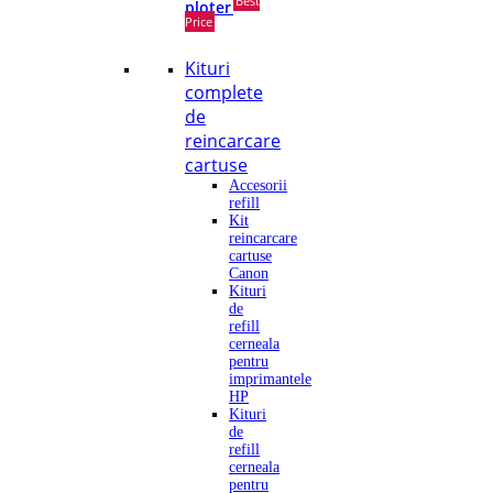
Best
ploter
Price
Kituri
complete
de
reincarcare
cartuse
Accesorii
refill
Kit
reincarcare
cartuse
Canon
Kituri
de
refill
cerneala
pentru
imprimantele
HP
Kituri
de
refill
cerneala
pentru