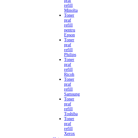
praf
refill
Minolta
Toner
praf
refill
pentru
Epson
Toner
praf
refill
Philips
Toner
praf
refill
Ricoh
Toner
praf
refill
Samsung
Toner
praf
refill
Toshiba
Toner
praf
refill
Xerox