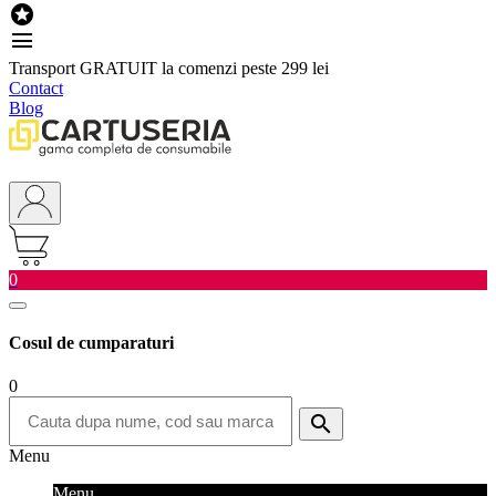

menu
Transport GRATUIT la comenzi peste 299 lei
Contact
Blog
0
Cosul de cumparaturi
0
search
Menu
Menu