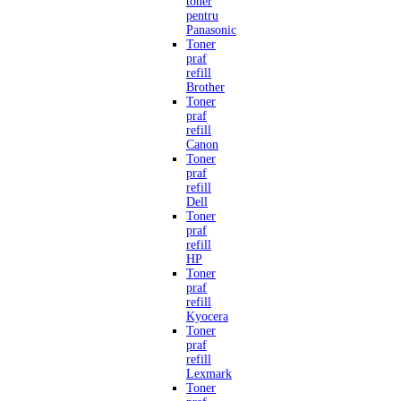
toner
pentru
Panasonic
Toner
praf
refill
Brother
Toner
praf
refill
Canon
Toner
praf
refill
Dell
Toner
praf
refill
HP
Toner
praf
refill
Kyocera
Toner
praf
refill
Lexmark
Toner