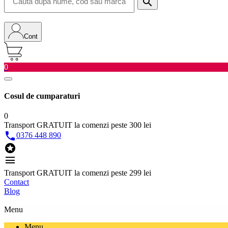
search
Cont
0
Cosul de cumparaturi
0
Transport GRATUIT la comenzi peste 300 lei

0376 448 890

menu
Transport GRATUIT la comenzi peste 299 lei
Contact
Blog
Menu
Menu