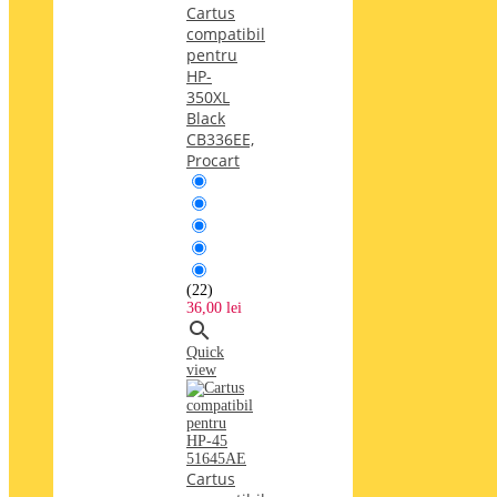
Cartus
compatibil
pentru
HP-
350XL
Black
CB336EE,
Procart
(22)
36,00 lei

Quick
view
Cartus