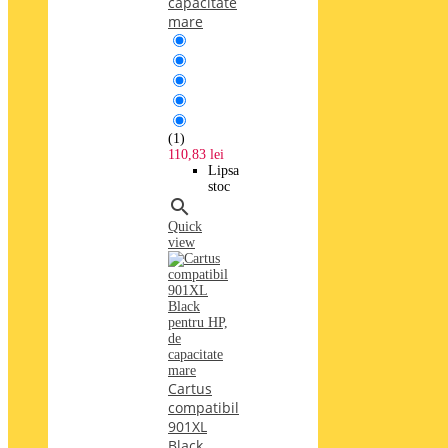
capacitate
mare
(1)
110,83 lei
Lipsa
stoc

Quick
view
Cartus
compatibil
901XL
Black