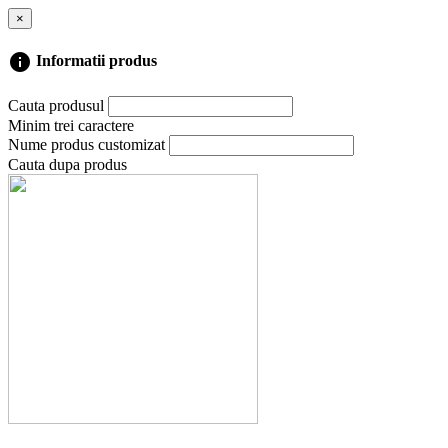
×
info
Informatii produs
Cauta produsul
Minim trei caractere
Nume produs customizat
Cauta dupa produs