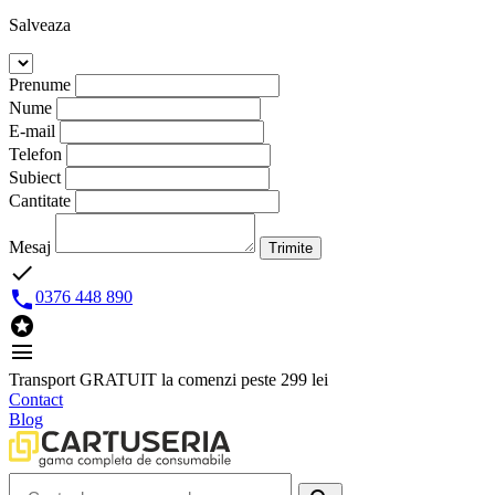
Salveaza
Prenume
Nume
E-mail
Telefon
Subiect
Cantitate
Mesaj
Trimite
done

0376 448 890

menu
Transport GRATUIT la comenzi peste 299 lei
Contact
Blog