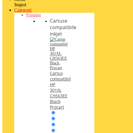
Inapoi
Categorii
Populare
Cartuse
compatibile
inkjet
Cartus
compatibil
HP
301XL
CH563EE
Black,
Procart