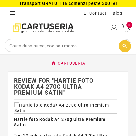
Transport GRATUIT la comenzi peste 300 lei
menu
Contact
Blog
0
search
CARTUSERIA
REVIEW FOR "HARTIE FOTO
KODAK A4 270G ULTRA
PREMIUM SATIN"
Hartie foto Kodak A4 270g Ultra Premium
Satin
Top 20 coli hartie foto Kodak A4 270g Ultra