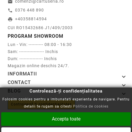
comenzi@cartuseria.ro
email
0376 448 890
call
+40358814594
print
CUI RO15432686 J1/409/2003
PROGRAM SHOWROOM
Lun - Vin: ---------- 08:00 - 16:30
Sam: ----------------- Inchis
Dum: ---------------- Inchis
Magazin online deschis 24/7.
INFORMATII

CONTACT

BLOG
Controlează-ți confidențialitatea

Folosim cookies pentru a imbunatati experienta de navigare. Pentru
Controlează-ți confidențialitatea
detalii te rugam sa citesti
Politica de cookies
Accepta toate