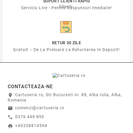
SUPORT CLIENTI RAPID
Serviciu Live - Pentru Raspunsuri Imediate!
RETUR 30 ZILE
Gratuit – De La Preluare La Returnarea In Depozit!
CONTACTEAZA-NE
Cartuseria.ro, Str Bucuresti nr. 88, Alba Iulia, Alba,
location_on
Romania
comenzi@cartuseria.ro
email
0376 448 890
call
+40358814594
print