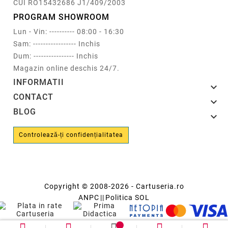
CUI RO15432686 J1/409/2003
PROGRAM SHOWROOM
Lun - Vin: ---------- 08:00 - 16:30
Sam: ----------------- Inchis
Dum: ---------------- Inchis
Magazin online deschis 24/7.
INFORMATII

CONTACT

BLOG

Controlează-ți confidențialitatea
Copyright © 2008-2026 - Cartuseria.ro
ANPC
||
Politica SOL