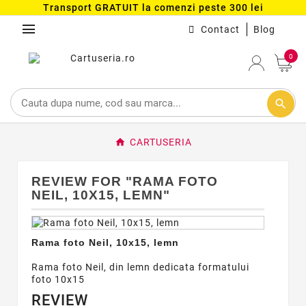
Transport GRATUIT la comenzi peste 300 lei
menu
Contact
Blog
0
search
CARTUSERIA
REVIEW FOR "RAMA FOTO
NEIL, 10X15, LEMN"
Rama foto Neil, 10x15, lemn
Rama foto Neil, din lemn dedicata formatului
foto 10x15
REVIEW