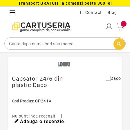
Transport GRATUIT la comenzi peste 300 lei
menu
Contact
Blog
0
search
Capsator 24/6 din
plastic Daco
Cod Produs:
CP241A
Nu sunt inca recenzii
Adauga o recenzie