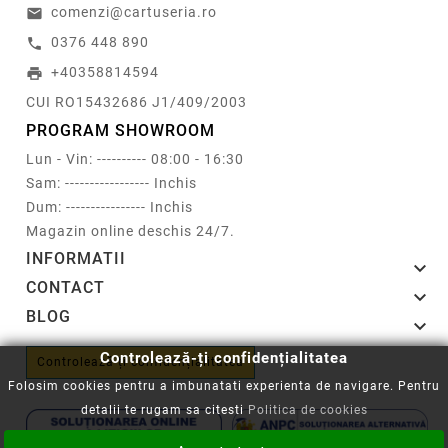
comenzi@cartuseria.ro
email
0376 448 890
call
+40358814594
print
CUI RO15432686 J1/409/2003
PROGRAM SHOWROOM
Lun - Vin: ---------- 08:00 - 16:30
Sam: ----------------- Inchis
Dum: ---------------- Inchis
Magazin online deschis 24/7.
INFORMATII

CONTACT

BLOG

Controlează-ți confidențialitatea
Controlează-ți confidențialitatea
Folosim cookies pentru a imbunatati experienta de navigare. Pentru
detalii te rugam sa citesti
Politica de cookies