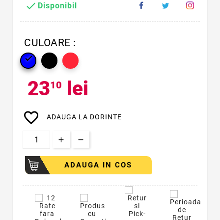

Disponibil
CULOARE :

23
lei
10
favorite_border
ADAUGA LA DORINTE
ADAUGA IN COS