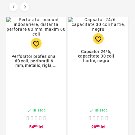


favorite_border
favorite_border
Capsator 24/6,
capacitate 30 coli
Perforator profesional
hartie, negru
60 coli, perforatii 6
mm, metalic, rigla,
heavy duty, Bright
Office


In stoc
In stoc
54
00
lei
20
00
lei