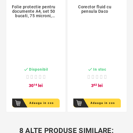
Folie protectie pentru
Corector fluid cu
documente A4, set 50
pensula Daco
bucati, 75 microni,
Daco Regal


Disponibil
In stoc
30
14
lei
3
62
lei
Adauga in cos
Adauga in cos
8 ALTE PRODUSE SIMILARE: