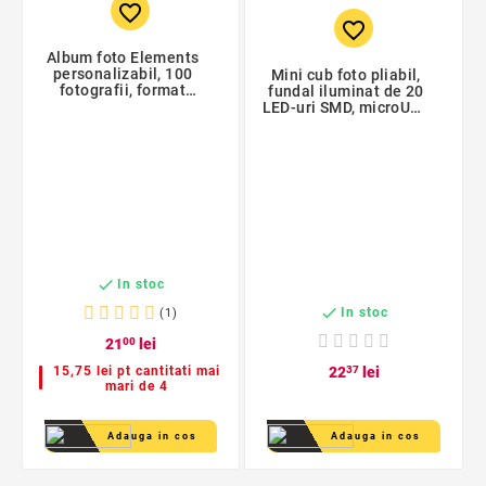
favorite_border
favorite_border
Album foto Elements
personalizabil, 100
Mini cub foto pliabil,
fotografii, format
fundal iluminat de 20
10x15
LED-uri SMD, microUSB
5V, 22x23 cm

In stoc

In stoc
(1)
21
00
lei
15,75 lei pt cantitati mai
22
37
lei
mari de 4
Adauga in cos
Adauga in cos