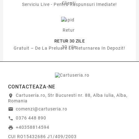
Serviciu Live - Pentru Raspunsuri Imediate!
RETUR 30 ZILE
Gratuit – De La Preluare La Returnarea In Depozit!
CONTACTEAZA-NE
Cartuseria.ro, Str Bucuresti nr. 88, Alba Iulia, Alba,
location_on
Romania
comenzi@cartuseria.ro
email
0376 448 890
call
+40358814594
print
CUI RO15432686 J1/409/2003