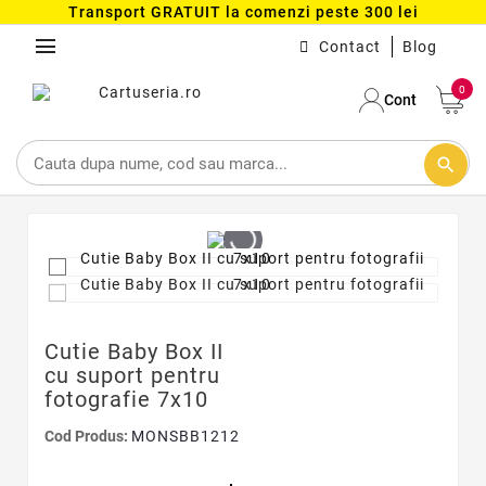
Transport GRATUIT la comenzi peste 300 lei
menu
Contact
Blog
0
Cont
search
Cutie Baby Box II
cu suport pentru
fotografie 7x10
Cod Produs:
MONSBB1212