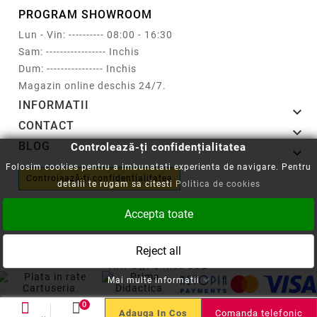
PROGRAM SHOWROOM
Lun - Vin: ---------- 08:00 - 16:30
Sam: ----------------- Inchis
Dum: ---------------- Inchis
Magazin online deschis 24/7.
INFORMATII

CONTACT

BLOG
Controlează-ți confidențialitatea

Folosim cookies pentru a imbunatati experienta de navigare. Pentru
Controlează-ți confidențialitatea
detalii te rugam sa citesti
Politica de cookies
Accepta toate
Copyright © 2008-2026 - Cartuseria.ro
Reject all
ANPC
||
Politica SOL
Mai multe informatii
0
Comanda telefonic
Adauga In Cos