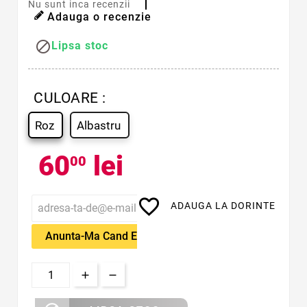
Nu sunt inca recenzii
Adauga o recenzie

Lipsa stoc
CULOARE :
Roz
Albastru
60
lei
00
favorite_border
ADAUGA LA DORINTE
Anunta-Ma Cand Este Disponibil