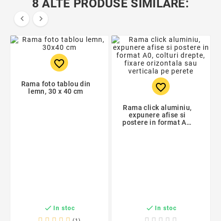
8 ALTE PRODUSE SIMILARE:


favorite_border
Rama foto tablou din
favorite_border
lemn, 30 x 40 cm
Rama click aluminiu,
expunere afise si
postere in format A0,
colturi drepte, fixare
orizontala sau
verticala pe perete


In stoc
In stoc
(1)