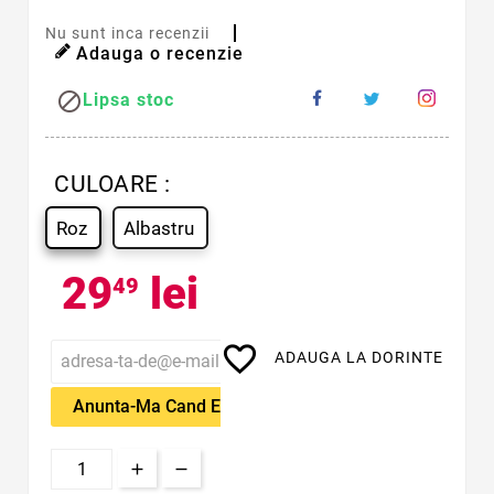
Nu sunt inca recenzii
Adauga o recenzie

Lipsa stoc
CULOARE :
Roz
Albastru
29
lei
49
favorite_border
ADAUGA LA DORINTE
Anunta-Ma Cand Este Disponibil