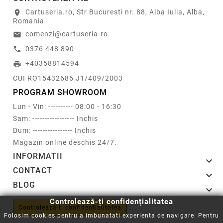
Cartuseria.ro, Str Bucuresti nr. 88, Alba Iulia, Alba,
location_on
Romania
comenzi@cartuseria.ro
email
0376 448 890
call
+40358814594
print
CUI RO15432686 J1/409/2003
PROGRAM SHOWROOM
Lun - Vin: ---------- 08:00 - 16:30
Sam: ----------------- Inchis
Dum: ---------------- Inchis
Magazin online deschis 24/7.
INFORMATII

CONTACT

BLOG

Controlează-ți confidențialitatea
Controlează-ți confidențialitatea
Folosim cookies pentru a imbunatati experienta de navigare. Pentru