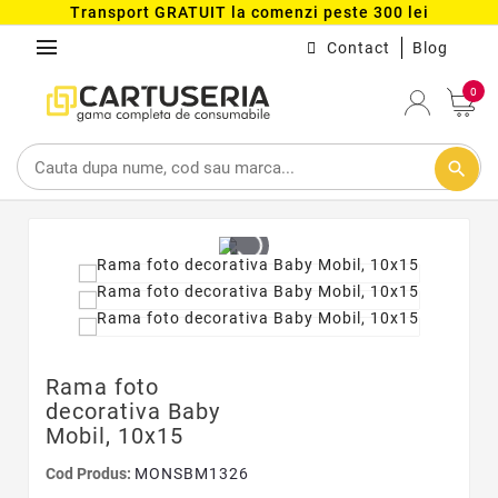
Transport GRATUIT la comenzi peste 300 lei
menu
Contact
Blog
0
search
Rama foto
decorativa Baby
Mobil, 10x15
Cod Produs:
MONSBM1326