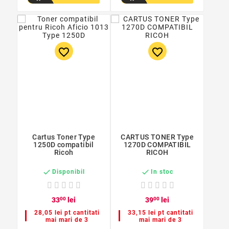
favorite_border
favorite_border
Cartus Toner Type
CARTUS TONER Type
1250D compatibil
1270D COMPATIBIL
Ricoh
RICOH


Disponibil
In stoc
33
00
lei
39
00
lei
28,05 lei pt cantitati
33,15 lei pt cantitati
mai mari de 3
mai mari de 3