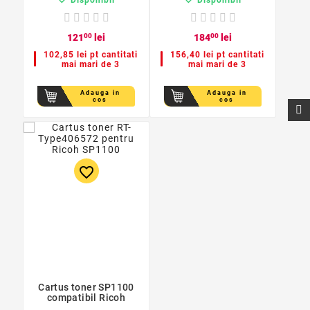
121
00
lei
184
00
lei
102,85 lei pt cantitati
156,40 lei pt cantitati
mai mari de 3
mai mari de 3
Adauga in
Adauga in
cos
cos
favorite_border
Cartus toner SP1100
compatibil Ricoh