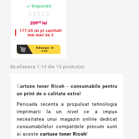

Disponibil
209
00
lei
177,65 lei pt cantitati
mai mari de 3
Adauga in
cos
Se afiseaza 1-13 din 13 produs(e)
C
artuse toner Ricoh - consumabile pentru
un print de o calitate extra!
Perioada recenta a propulsat tehnologia
imprimarii la un nivel ce a impus
necesitatea unui magazin online dedicat
consumabilelor compatibile precum sunt
si aceste
cartuse toner Ricoh
!