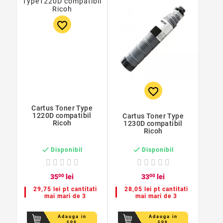
favorite_border
favorite_border
Cartus Toner Type
1220D compatibil
Cartus Toner Type
Ricoh
1230D compatibil
Ricoh


Disponibil
Disponibil
35
00
lei
33
00
lei
29,75 lei pt cantitati
28,05 lei pt cantitati
mai mari de 3
mai mari de 3
Adauga in
Adauga in
cos
cos