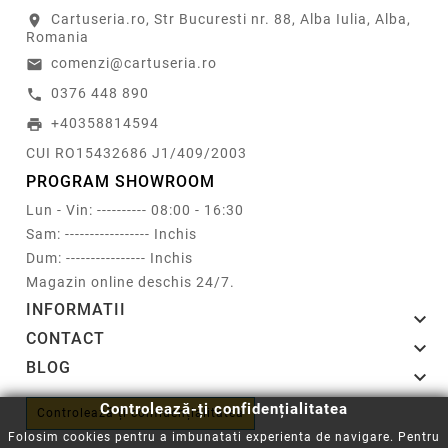
Cartuseria.ro, Str Bucuresti nr. 88, Alba Iulia, Alba,
location_on
Romania
comenzi@cartuseria.ro
email
0376 448 890
call
+40358814594
print
CUI RO15432686 J1/409/2003
PROGRAM SHOWROOM
Lun - Vin: ---------- 08:00 - 16:30
Sam: ----------------- Inchis
Dum: ---------------- Inchis
Magazin online deschis 24/7.
INFORMATII

CONTACT

BLOG

Controlează-ți confidențialitatea
Controlează-ți confidențialitatea
Folosim cookies pentru a imbunatati experienta de navigare. Pentru