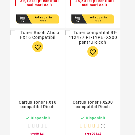
39,10 lei pt cantitati
25,50 lei pt cantitati
mai mari de 3
mai mari de 3
Adauga in
Adauga in
cos
cos
favorite_border
favorite_border
Cartus Toner FX16
Cartus Toner FX200
compatibil Ricoh
compatibil Ricoh


Disponibil
Disponibil
(1)
71
00
lei
121
00
lei