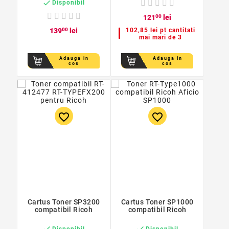

Disponibil
121
00
lei
139
00
lei
102,85 lei pt cantitati
mai mari de 3
Adauga in
Adauga in
cos
cos
favorite_border
favorite_border
Cartus Toner SP3200
Cartus Toner SP1000
compatibil Ricoh
compatibil Ricoh


Disponibil
Disponibil