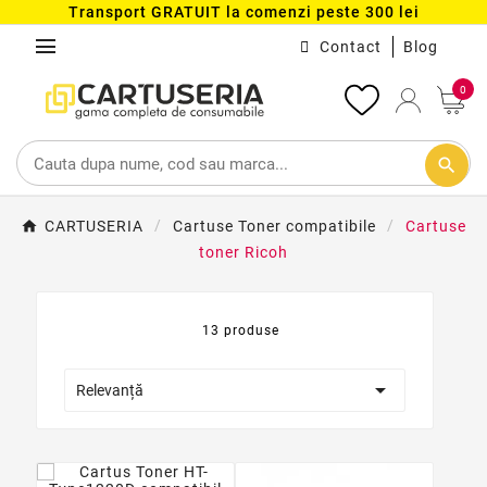
Transport GRATUIT la comenzi peste 300 lei
menu
Contact
Blog
0
search
CARTUSERIA
Cartuse Toner compatibile
Cartuse
toner Ricoh
13 produse

Relevanță