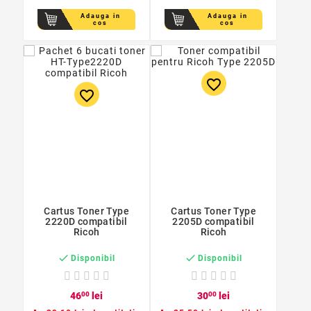
Adauga in
Adauga in
cos
cos
favorite_border
favorite_border
Cartus Toner Type
Cartus Toner Type
2220D compatibil
2205D compatibil
Ricoh
Ricoh


Disponibil
Disponibil
46
00
lei
30
00
lei