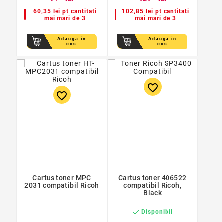
60,35 lei pt cantitati
102,85 lei pt cantitati
mai mari de 3
mai mari de 3
Adauga in
Adauga in
cos
cos
favorite_border
favorite_border
Cartus toner MPC
Cartus toner 406522
2031 compatibil Ricoh
compatibil Ricoh,
Black

Disponibil