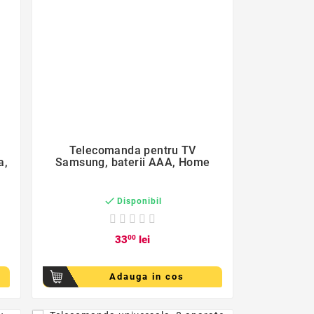
favorite_border

Telecomanda pentru TV
a,
Samsung, baterii AAA, Home

Disponibil
33
00
lei
Adauga in cos