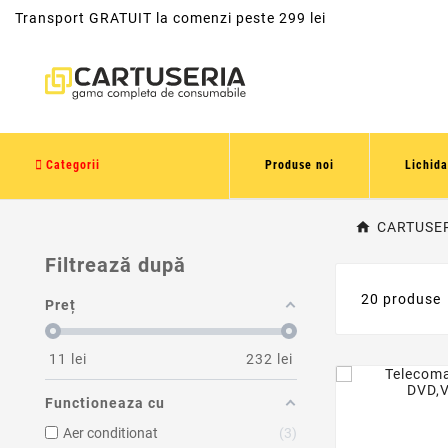
Transport GRATUIT la comenzi peste 299 lei
Categorii
Produse noi
Lichida
CARTUSE
Filtrează după
20 produse
Preț
11
lei
232
lei
Functioneaza cu
Aer conditionat
3