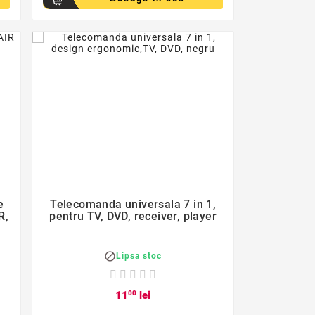
favorite_border

e
Telecomanda universala 7 in 1,
R,
pentru TV, DVD, receiver, player

Lipsa stoc
11
00
lei