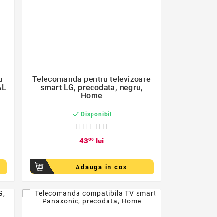
favorite_border

u
Telecomanda pentru televizoare
AL
smart LG, precodata, negru,
Home

Disponibil
43
00
lei
Adauga in cos