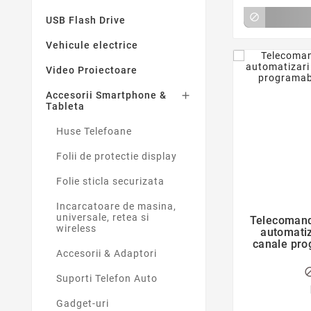

USB Flash Drive
Vehicule electrice
Video Proiectoare
Accesorii Smartphone &

Tableta
Huse Telefoane
Folii de protectie display
Folie sticla securizata
Incarcatoare de masina,
universale, retea si
Telecomand
wireless
automatiz
canale prog
Accesorii & Adaptori
Suporti Telefon Auto
Gadget-uri