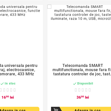
favorite_border
favorite_border


a universala pentru
Telecomanda SMART
raj, electrocasnice,
multifunctionala, mouse fara fi
memorare, 433 MHz
tastatura controler de joc, tast
iluminate, raza 10 m, USB,
microUSB


In stoc
Disponibil
16
00
lei
36
00
lei
Adauga in cos
Adauga in cos