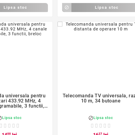
Lipsa stoc

Lipsa stoc
favorite_border
favorite_border


a universala pentru
Telecomanda TV universala, ra
ari 433.92 MHz, 4
10 m, 34 butoane
ramabile, 3 functii,
breloc


Lipsa stoc
Lipsa stoc
14
00
lei
16
27
lei