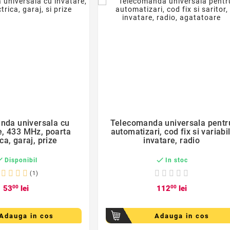
favorite_border
favorite_border


nda universala cu
Telecomanda universala pentr
, 433 MHz, poarta
automatizari, cod fix si variabil
ica, garaj, prize
invatare, radio


Disponibil
In stoc
(1)
53
00
lei
112
00
lei
Adauga in cos
Adauga in cos