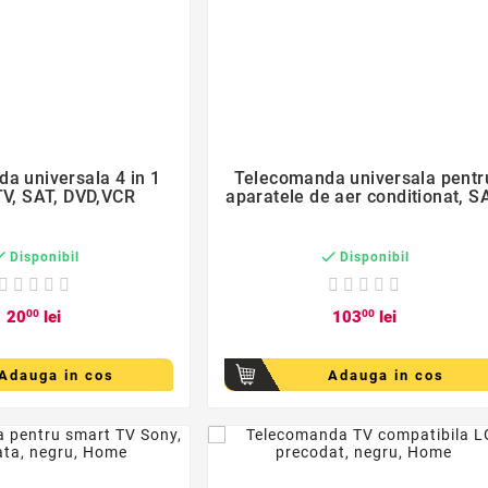
favorite_border
favorite_border


a universala 4 in 1
Telecomanda universala pentr
TV, SAT, DVD,VCR
aparatele de aer conditionat, S


Disponibil
Disponibil
20
00
lei
103
00
lei
Adauga in cos
Adauga in cos