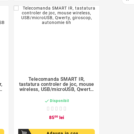

favorite_border

Telecomanda SMART IR,
r,
tastatura controler de joc, mouse
e
wireless, USB/microUSB, Qwerty,
giroscop, autonomie 6h

Disponibil
85
00
lei
Adauga in cos