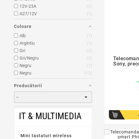
12V-23A
2
A27/12V
1
Culoare
Alb
1
Argintiu
1
Gri
2
Gri/Negru
2
Telecoman
Sony, prec
Negru
1
Negru.
12
Producătorii
IT & MULTIMEDIA
Mini tastaturi wireless