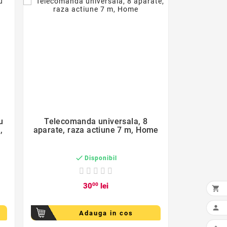
favorite_border

u
Telecomanda universala, 8
,
aparate, raza actiune 7 m, Home

Disponibil
30
00
lei


Adauga in cos