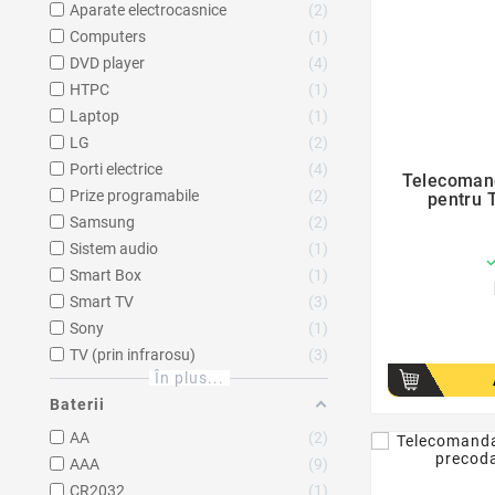
Aparate electrocasnice
2
Computers
1
DVD player
4
HTPC
1
Laptop
1
LG
2
Porti electrice
4
Telecomand
Prize programabile
2
pentru 
Samsung
2
Sistem audio
1
Smart Box
1
Smart TV
3
Sony
1
TV (prin infrarosu)
3
În plus...
Baterii
AA
2
AAA
9
CR2032
1