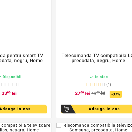
favorite_border
favorite_border


da pentru smart TV
Telecomanda TV compatibila L
odata, negru, Home
precodata, negru, Home


Disponibil
In stoc
(1)
33
00
lei
27
00
lei
43
00
lei
-37%
Adauga in cos
Adauga in cos