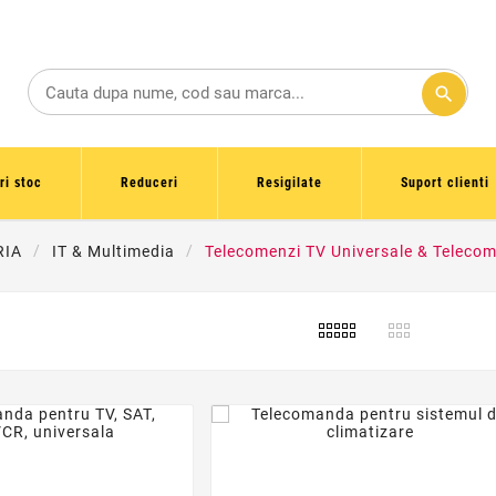
search
ri stoc
Reduceri
Resigilate
Suport clienti
RIA
IT & Multimedia
Telecomenzi TV Universale & Telecom