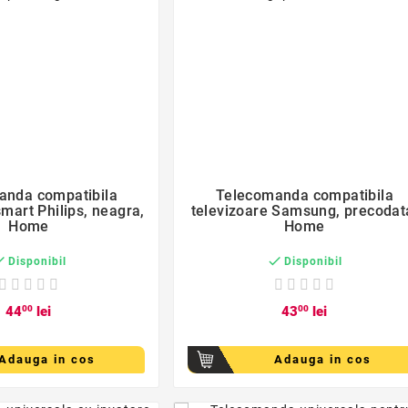
favorite_border
favorite_border


anda compatibila
Telecomanda compatibila
smart Philips, neagra,
televizoare Samsung, precodat
Home
Home


Disponibil
Disponibil
44
00
lei
43
00
lei
Adauga in cos
Adauga in cos