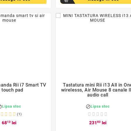
favorite_border
favorite_border


anda Rii i7 Smart TV
Tastatura mini Rii i13 All in On
 touch pad
wirelesss, Air Mouse 8 canale I
audio call


Lipsa stoc
Lipsa stoc
(1)
68
13
lei
231
83
lei