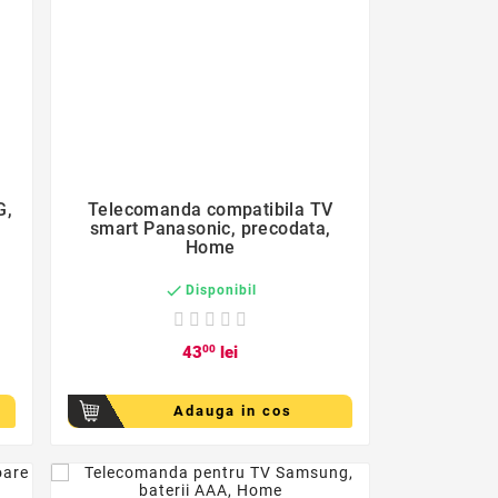
favorite_border

G,
Telecomanda compatibila TV
smart Panasonic, precodata,
Home

Disponibil
43
00
lei
Adauga in cos