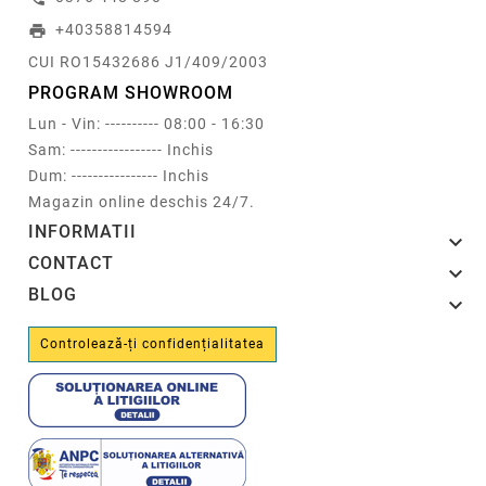
+40358814594
print
CUI RO15432686 J1/409/2003
PROGRAM SHOWROOM
Lun - Vin: ---------- 08:00 - 16:30
Sam: ----------------- Inchis
Dum: ---------------- Inchis
Magazin online deschis 24/7.
INFORMATII

CONTACT

BLOG

Controlează-ți confidențialitatea