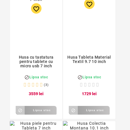
favorite_border
favorite_border
Husa cu tastatura
Husa Tableta Material
pentru tablete cu
Textil 9.7 10 inch
micro usb 7 inch


Lipsa stoc
Lipsa stoc
(3)
35
59
lei
17
29
lei


Lipsa stoc
Lipsa stoc