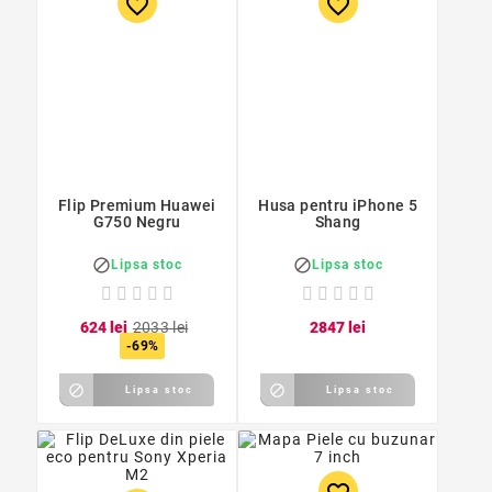
favorite_border
favorite_border
Flip Premium Huawei
Husa pentru iPhone 5
G750 Negru
Shang


Lipsa stoc
Lipsa stoc
6
24
lei
20
33
lei
28
47
lei
-69%


Lipsa stoc
Lipsa stoc