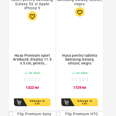
favorite_border
favorite_border
Husa Premium sport
Husa pentru tableta
Armband, display 11.5
Samsung Galaxy,
x 5 cm, pentru
silicon, negru
alergat/sala/fitness,
albastru, negru


In stoc
In stoc
13
22
lei
17
29
lei
Adauga in
Adauga in
cos
cos