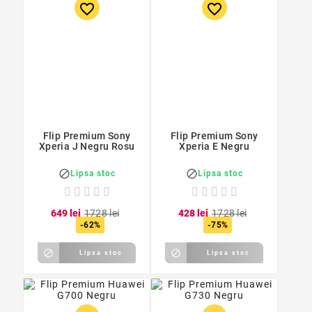
favorite_border
favorite_border
Flip Premium Sony
Flip Premium Sony
Xperia J Negru Rosu
Xperia E Negru


Lipsa stoc
Lipsa stoc
6
49
lei
17
28
lei
4
28
lei
17
28
lei
-62%
-75%


Lipsa stoc
Lipsa stoc