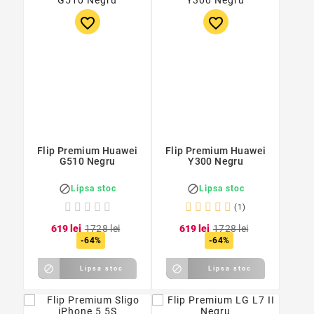
favorite_border
favorite_border
Flip Premium Huawei
Flip Premium Huawei
G510 Negru
Y300 Negru


Lipsa stoc
Lipsa stoc
(1)
6
19
lei
17
28
lei
6
19
lei
17
28
lei
-64%
-64%


Lipsa stoc
Lipsa stoc