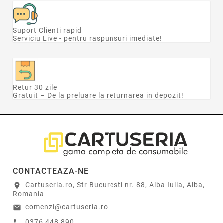
Suport Clienti rapid
Serviciu Live - pentru raspunsuri imediate!
Retur 30 zile
Gratuit – De la preluare la returnarea in depozit!
CONTACTEAZA-NE
Cartuseria.ro, Str Bucuresti nr. 88, Alba Iulia, Alba,
location_on
Romania
comenzi@cartuseria.ro
email
0376 448 890
call