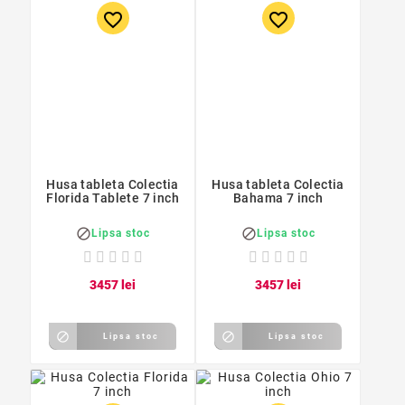
favorite_border
favorite_border
Husa tableta Colectia
Husa tableta Colectia
Florida Tablete 7 inch
Bahama 7 inch


Lipsa stoc
Lipsa stoc
34
57
lei
34
57
lei


Lipsa stoc
Lipsa stoc