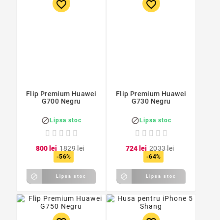
favorite_border
favorite_border
Flip Premium Huawei
Flip Premium Huawei
G700 Negru
G730 Negru


Lipsa stoc
Lipsa stoc
8
00
lei
18
29
lei
7
24
lei
20
33
lei
-56%
-64%


Lipsa stoc
Lipsa stoc