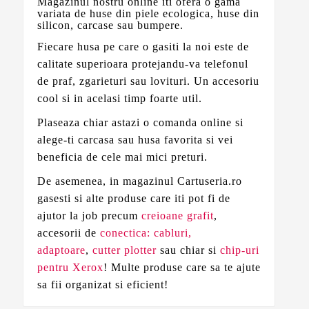
Magazinul nostru online iti ofera o gama
variata de huse din piele ecologica, huse din
silicon, carcase sau bumpere.
Fiecare husa pe care o gasiti la noi este de
calitate superioara protejandu-va telefonul
de praf, zgarieturi sau lovituri. Un accesoriu
cool si in acelasi timp foarte util.
Plaseaza chiar astazi o comanda online si
alege-ti carcasa sau husa favorita si vei
beneficia de cele mai mici preturi.
De asemenea, in magazinul Cartuseria.ro
gasesti si alte produse care iti pot fi de
ajutor la job precum
creioane grafit
,
accesorii de
conectica: cabluri,
adaptoare
,
cutter plotter
sau chiar si
chip-uri
pentru Xerox
! Multe produse care sa te ajute
sa fii organizat si eficient!