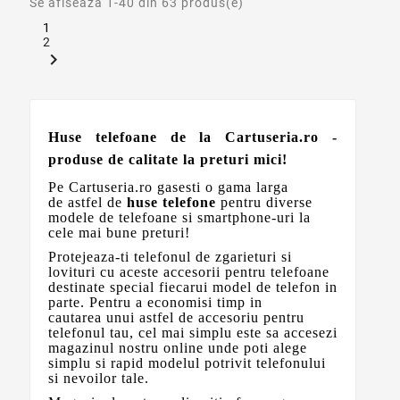
Se afiseaza 1-40 din 63 produs(e)
1
2

Huse telefoane de la Cartuseria.ro -
produse de calitate la preturi mici!
Pe Cartuseria.ro gasesti o gama larga
de astfel de
huse telefone
pentru diverse
modele de telefoane si smartphone-uri la
cele mai bune preturi!
Protejeaza-ti telefonul de zgarieturi si
lovituri cu aceste accesorii pentru telefoane
destinate special fiecarui model de telefon in
parte. Pentru a economisi timp in
cautarea unui astfel de accesoriu pentru
telefonul tau, cel mai simplu este sa accesezi
magazinul nostru online unde poti alege
simplu si rapid modelul potrivit telefonului
si nevoilor tale.