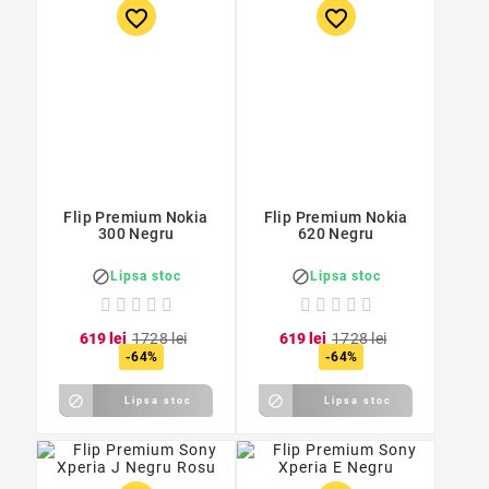
favorite_border
favorite_border
Flip Premium Nokia
Flip Premium Nokia
300 Negru
620 Negru


Lipsa stoc
Lipsa stoc
6
19
lei
17
28
lei
6
19
lei
17
28
lei
-64%
-64%


Lipsa stoc
Lipsa stoc