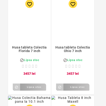
favorite_border
favorite_border
Husa tableta Colectia
Husa tableta Colectia
Florida 7 inch
Ohio 7 inch


Lipsa stoc
Lipsa stoc
34
57
lei
34
57
lei


Lipsa stoc
Lipsa stoc