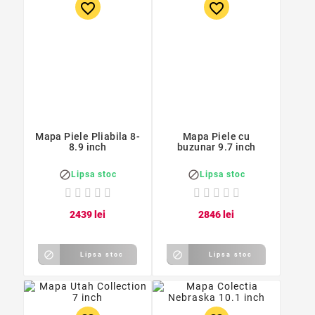
favorite_border
favorite_border
Mapa Piele Pliabila 8-
Mapa Piele cu
8.9 inch
buzunar 9.7 inch


Lipsa stoc
Lipsa stoc
24
39
lei
28
46
lei


Lipsa stoc
Lipsa stoc