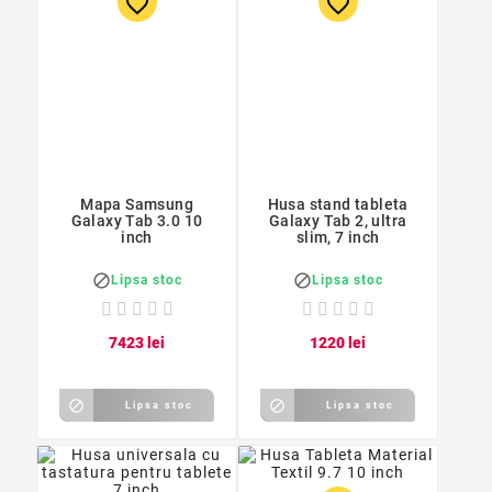
favorite_border
favorite_border
Mapa Samsung
Husa stand tableta
Galaxy Tab 3.0 10
Galaxy Tab 2, ultra
inch
slim, 7 inch


Lipsa stoc
Lipsa stoc
74
23
lei
12
20
lei


Lipsa stoc
Lipsa stoc