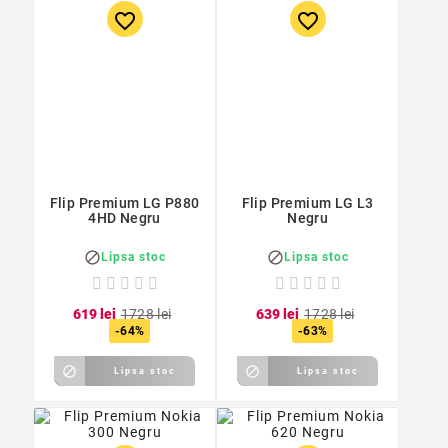
favorite_border
favorite_border
Flip Premium LG P880
Flip Premium LG L3
4HD Negru
Negru


Lipsa stoc
Lipsa stoc
6
19
lei
17
28
lei
6
39
lei
17
28
lei
-64%
-63%


Lipsa stoc
Lipsa stoc