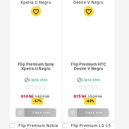
favorite_border
favorite_border
Flip Premium Sony
Flip Premium HTC
Xperia U Negru
Desire V Negru


Lipsa stoc
Lipsa stoc
6
14
lei
14
23
lei
6
15
lei
15
24
lei
-57%
-60%


Lipsa stoc
Lipsa stoc