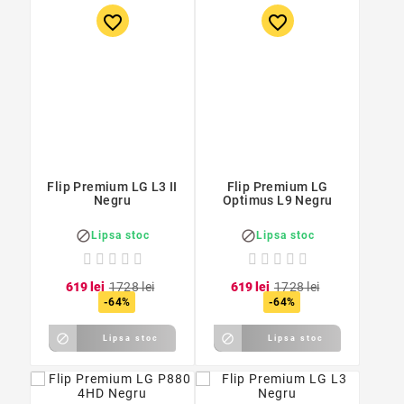
favorite_border
favorite_border
Flip Premium LG L3 II
Flip Premium LG
Negru
Optimus L9 Negru


Lipsa stoc
Lipsa stoc
6
19
lei
17
28
lei
6
19
lei
17
28
lei
-64%
-64%


Lipsa stoc
Lipsa stoc