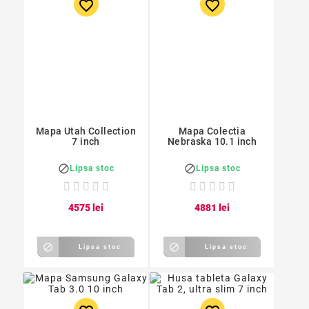
favorite_border
favorite_border
Mapa Utah Collection
Mapa Colectia
7 inch
Nebraska 10.1 inch


Lipsa stoc
Lipsa stoc
45
75
lei
48
81
lei


Lipsa stoc
Lipsa stoc