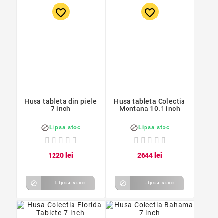
favorite_border
favorite_border
Husa tableta din piele
Husa tableta Colectia
7 inch
Montana 10.1 inch


Lipsa stoc
Lipsa stoc
12
20
lei
26
44
lei


Lipsa stoc
Lipsa stoc