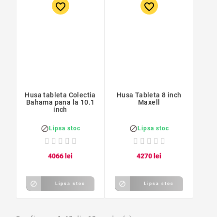
favorite_border
favorite_border
Husa tableta Colectia
Husa Tableta 8 inch
Bahama pana la 10.1
Maxell
inch


Lipsa stoc
Lipsa stoc
40
66
lei
42
70
lei


Lipsa stoc
Lipsa stoc