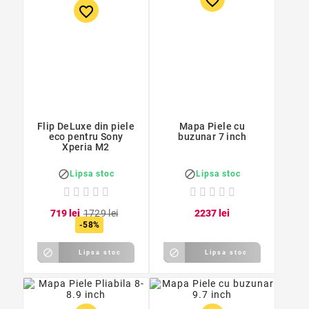
favorite_border
favorite_border
Flip DeLuxe din piele
Mapa Piele cu
eco pentru Sony
buzunar 7 inch
Xperia M2


Lipsa stoc
Lipsa stoc
7
19
lei
17
29
lei
22
37
lei
-58%


Lipsa stoc
Lipsa stoc