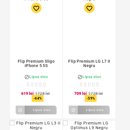
favorite_border
favorite_border
Flip Premium Sligo
Flip Premium LG L7 II
iPhone 5 5S
Negru


Lipsa stoc
Lipsa stoc
6
19
lei
17
28
lei
7
09
lei
17
28
lei
-64%
-59%


Lipsa stoc
Lipsa stoc