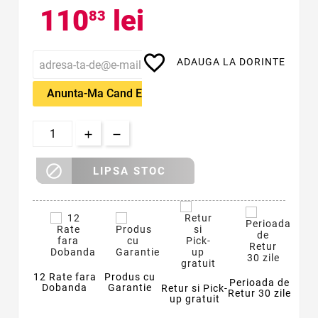
110
lei
83
favorite_border
ADAUGA LA DORINTE
Anunta-Ma Cand Este Disponibil

LIPSA STOC
12 Rate fara
Produs cu
Perioada de
Dobanda
Garantie
Retur si Pick-
Retur 30 zile
up gratuit