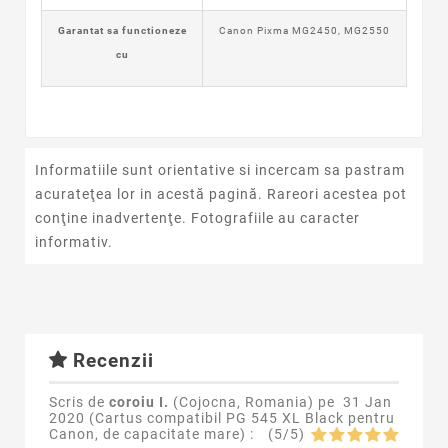
Garantat sa functioneze
Canon Pixma MG2450, MG2550
cu
Informatiile sunt orientative si incercam sa pastram
acurateţea lor in acestă pagină. Rareori acestea pot
conţine inadvertenţe. Fotografiile au caracter
informativ.
Recenzii
Scris de
coroiu I.
(Cojocna, Romania) pe
31 Jan
2020 (
Cartus compatibil PG 545 XL Black pentru
Canon, de capacitate mare
) :
(
5
/
5
)