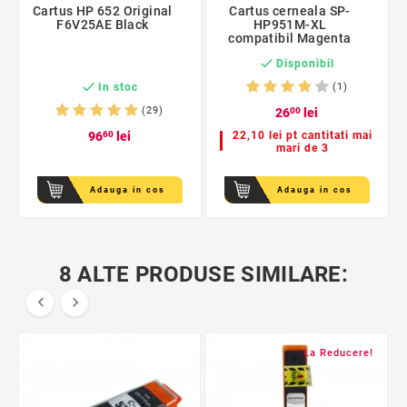
Cartus HP 652 Original
Cartus cerneala SP-
F6V25AE Black
HP951M-XL
compatibil Magenta

Disponibil

In stoc
(1)
(29)
26
00
lei
96
60
lei
22,10 lei pt cantitati mai
mari de 3
Adauga in cos
Adauga in cos
8 ALTE PRODUSE SIMILARE:


La Reducere!