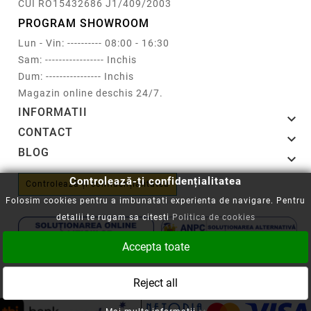
CUI RO15432686 J1/409/2003
PROGRAM SHOWROOM
Lun - Vin: ---------- 08:00 - 16:30
Sam: ----------------- Inchis
Dum: ---------------- Inchis
Magazin online deschis 24/7.
INFORMATII

CONTACT

BLOG

Controlează-ți confidențialitatea
Controlează-ți confidențialitatea
Folosim cookies pentru a imbunatati experienta de navigare. Pentru
detalii te rugam sa citesti
Politica de cookies
Accepta toate
Copyright © 2008-2026 - Cartuseria.ro
Reject all
ANPC
||
Politica SOL