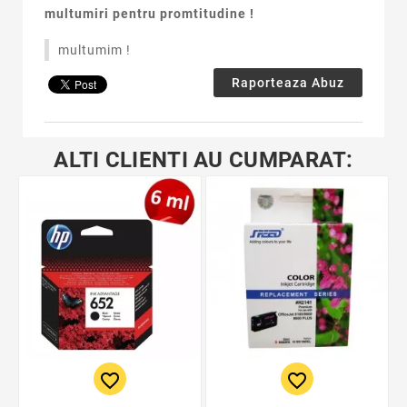
multumiri pentru promtitudine !
multumim !
Raporteaza Abuz
ALTI CLIENTI AU CUMPARAT:
favorite_border
favorite_border