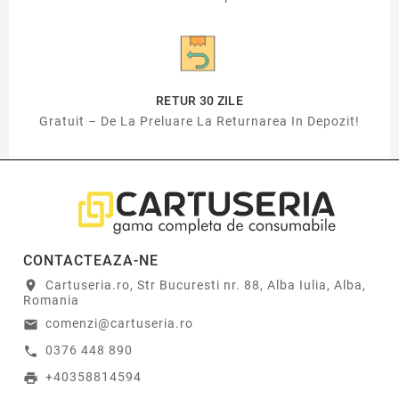
RETUR 30 ZILE
Gratuit – De La Preluare La Returnarea In Depozit!
CONTACTEAZA-NE
Cartuseria.ro, Str Bucuresti nr. 88, Alba Iulia, Alba,
location_on
Romania
comenzi@cartuseria.ro
email
0376 448 890
call
+40358814594
print