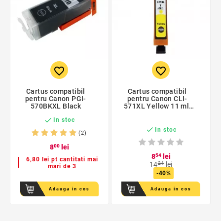
favorite_border
favorite_border
Cartus compatibil
Cartus compatibil
pentru Canon PGI-
pentru Canon CLI-
570BKXL Black
571XL Yellow 11 ml,
ProCart, capacitate

In stoc
mare

In stoc
(2)
8
00
lei
8
54
lei
6,80 lei pt cantitati mai
14
24
lei
mari de 3
-40%
Adauga in cos
Adauga in cos