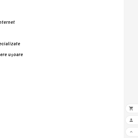
nternet
cializate
iere uşoare


