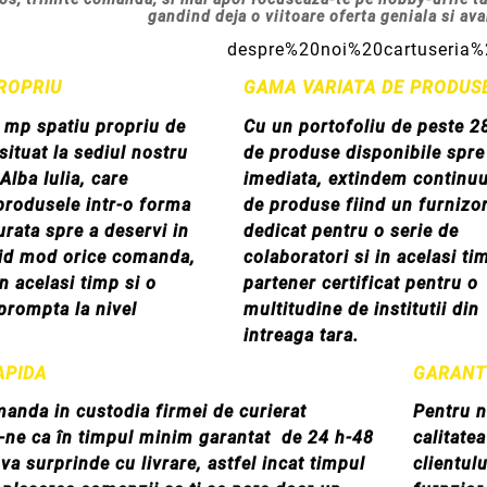
gandind deja
o viitoare oferta geniala si av
ROPRIU
GAMA VARIATA DE PRODUS
 mp spatiu propriu de
Cu un portofoliu de peste 2
situat la sediul nostru
de produse disponibile spre 
Alba Iulia, care
imediata, extindem continu
produsele intr-o forma
de produse fiind un furnizo
urata spre a deservi in
dedicat pentru o serie de
pid mod orice comanda,
colaboratori si in acelasi ti
n acelasi timp si o
partener certificat pentru o
 prompta la nivel
multitudine de institutii din
intreaga tara.
APIDA
GARANT
anda in custodia firmei de curierat
Pentru n
-ne ca în timpul minim garantat de 24 h-48
calitate
 va surprinde cu livrare, astfel incat timpul
clientul