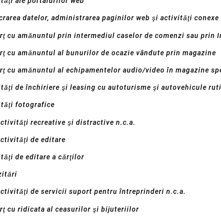
tăţi ale portalurilor web
crarea datelor, administrarea paginilor web şi activităţi conexe
ţ cu amănuntul prin intermediul caselor de comenzi sau prin I
ţ cu amănuntul al bunurilor de ocazie vândute prin magazine
ţ cu amănuntul al echipamentelor audio/video în magazine spe
ităţi de închiriere şi leasing cu autoturisme şi autovehicule rut
ităţi fotografice
ctivităţi recreative şi distractive n.c.a.
ctivităţi de editare
tăţi de editare a cărţilor
itări
ctivităţi de servicii suport pentru întreprinderi n.c.a.
 cu ridicata al ceasurilor şi bijuteriilor