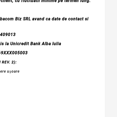
-client, cu fluctuatii minime pe termen lung.
lbacom Biz SRL avand ca date de contact si
0409013
a Unicredit Bank Alba Iulia
069XXX005003
N REV. 2):
iere uşoare