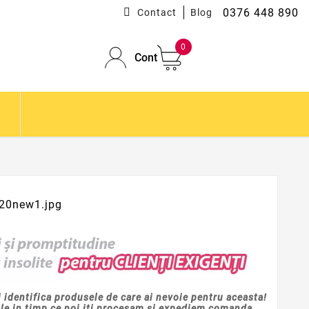
0376 448 890
Contact
Blog
0
Cont
i identifica produsele de care ai nevoie pentru aceasta!
ale in timp ce noi iti procesam si expediem comanda