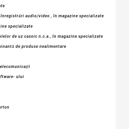
ate
înregistrări audio/video , în magazine specializate
zine specializate
olelor de uz casnic n.c.a., în magazine specializate
minantă de produse nealimentare
telecomunicaţii
oftware- ului
arton