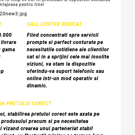
antajoasa pentru tine!
E
CALL CENTER DEDICAT
8.000
Fiind concentrati spre servicii
livrare
prompte si perfect conturate pe
u gama
necesitatile cotidiene ale clientilor
r
cat si in a sprijini cele mai insolite
viziuni, va stam la dispozitie
mp
oferindu-va suport telefonic sau
online intr-un mod operativ si
dinamic.
IA PRETULUI CORECT
oi, stabilirea pretului corect este axata pe
a produsului precum si pe necesitatea
ui vizand crearea unui parteneriat stabil