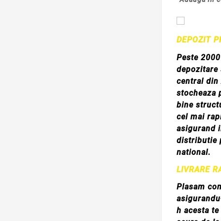
DEPOZIT P
Peste 2000
depozitare 
central din 
stocheaza 
bine struct
cel mai ra
asigurand i
distributie
national.
LIVRARE R
Plasam com
asigurandu
h acesta te