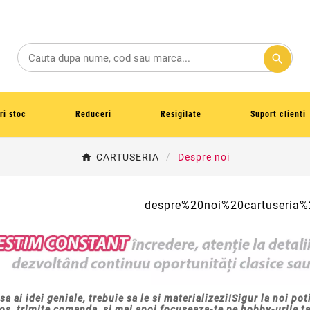
search
ri stoc
Reduceri
Resigilate
Suport clienti
CARTUSERIA
Despre noi
sa ai idei geniale, trebuie sa le si materializezi!
S
igur la noi pot
os, trimite comanda,
si mai apoi focuseaza-te pe hobby-urile t