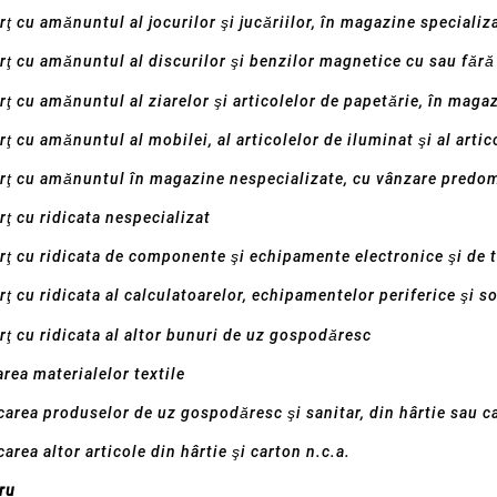
ţ cu amănuntul al jocurilor şi jucăriilor, în magazine specializ
ţ cu amănuntul al discurilor şi benzilor magnetice cu sau fără 
ţ cu amănuntul al ziarelor şi articolelor de papetărie, în maga
ţ cu amănuntul al mobilei, al articolelor de iluminat şi al artic
rţ cu amănuntul în magazine nespecializate, cu vânzare predo
ţ cu ridicata nespecializat
ţ cu ridicata de componente şi echipamente electronice şi de 
ţ cu ridicata al calculatoarelor, echipamentelor periferice şi s
ţ cu ridicata al altor bunuri de uz gospodăresc
area materialelor textile
carea produselor de uz gospodăresc şi sanitar, din hârtie sau c
area altor articole din hârtie şi carton n.c.a.
ru