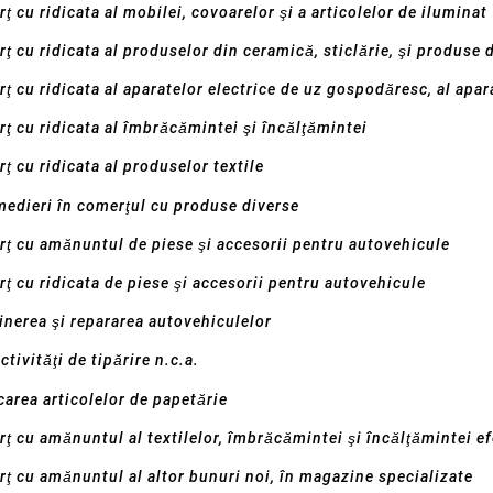
ţ cu ridicata al mobilei, covoarelor şi a articolelor de iluminat
ţ cu ridicata al produselor din ceramică, sticlărie, şi produse d
ţ cu ridicata al aparatelor electrice de uz gospodăresc, al apara
ţ cu ridicata al îmbrăcămintei şi încălţămintei
ţ cu ridicata al produselor textile
medieri în comerţul cu produse diverse
ţ cu amănuntul de piese şi accesorii pentru autovehicule
ţ cu ridicata de piese şi accesorii pentru autovehicule
ţinerea şi repararea autovehiculelor
ctivităţi de tipărire n.c.a.
carea articolelor de papetărie
ţ cu amănuntul al textilelor, îmbrăcămintei şi încălţămintei efe
ţ cu amănuntul al altor bunuri noi, în magazine specializate