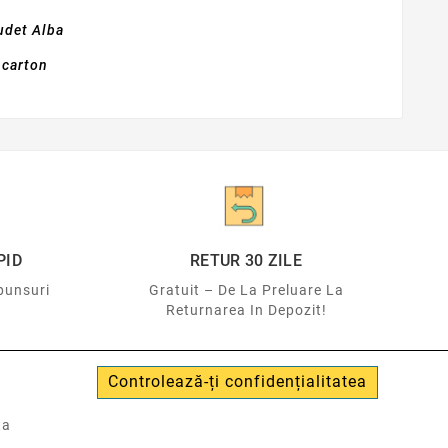
udet Alba
i carton
PID
RETUR 30 ZILE
punsuri
Gratuit – De La Preluare La
Returnarea In Depozit!
Controlează-ți confidențialitatea
ta