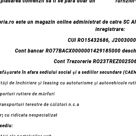
 plasarea comenzii sa ti se para doar un
furnzior
eria.ro este un magazin online administrat de catre SC A
inregistrare:
CUI RO15432686, J200300
Cont bancar RO77BACX0000001429185000 deschis l
Cont Trezorerie RO23TREZ0025
esfăşurate în afara sediului social şi a sediilor secundare (CAE
ităţi de închiriere şi leasing cu autoturisme şi autovehicule rut
porturi rutiere de mărfuri
ransporturi terestre de călători n.c.a
ţ cu ridicata nespecializat
 sediu: