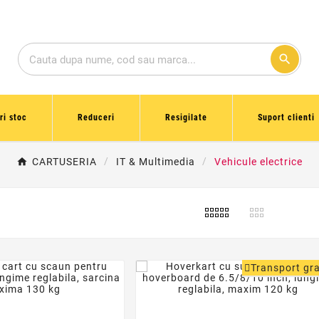
search
ri stoc
Reduceri
Resigilate
Suport clienti
CARTUSERIA
IT & Multimedia
Vehicule electrice
Transport gra