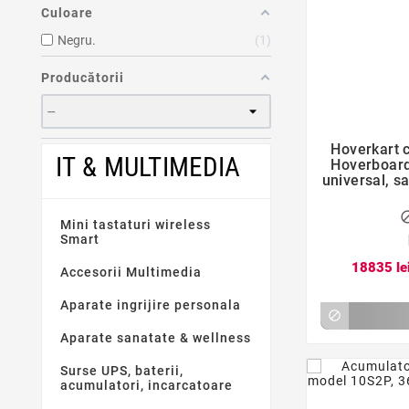
Culoare
Negru.
1
Producătorii
Hoverkart 
IT & MULTIMEDIA
Hoverboard
universal, s
Mini tastaturi wireless
Smart
188
35
le
Accesorii Multimedia
Aparate ingrijire personala

Aparate sanatate & wellness
Surse UPS, baterii,
acumulatori, incarcatoare