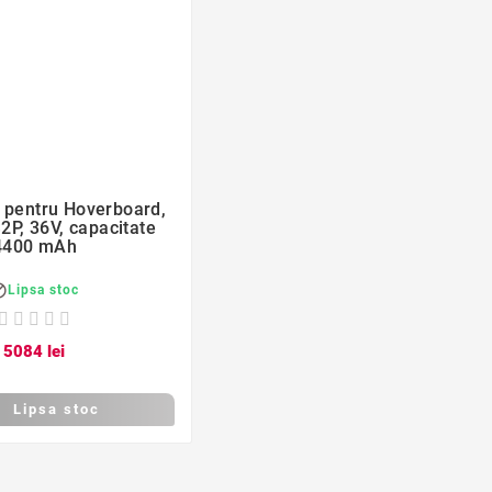
favorite_border

 pentru Hoverboard,
P, 36V, capacitate
4400 mAh

Lipsa stoc
50
84
lei
Lipsa stoc