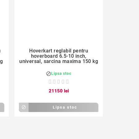
favorite_border

u
Hoverkart reglabil pentru
hoverboard 6.5-10 inch,
kg
universal, sarcina maxima 150 kg

Lipsa stoc
211
50
lei

Lipsa stoc