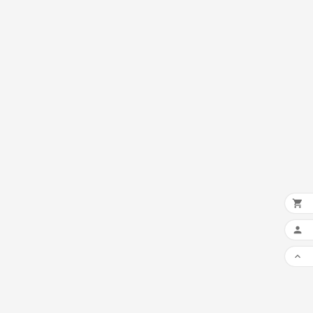


