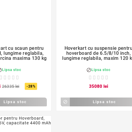
favorite_border
favorite_border


cart cu scaun pentru
Hoverkart cu suspensie pentr
, lungime reglabila,
hoverboard de 6.5/8/10 inch,
arcina maxima 130 kg
lungime reglabila, maxim 120 


Lipsa stoc
Lipsa stoc
i
350
80
lei
263
35
lei
-28%
Lipsa stoc

Lipsa stoc