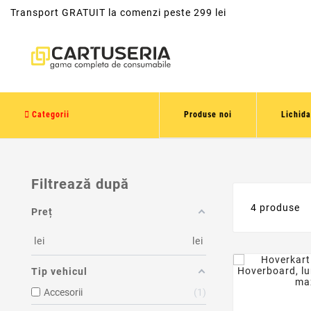
Transport GRATUIT la comenzi peste 299 lei
Categorii
Produse noi
Lichida
Filtrează după
4 produse
Preț
lei
lei
Tip vehicul
Accesorii
1