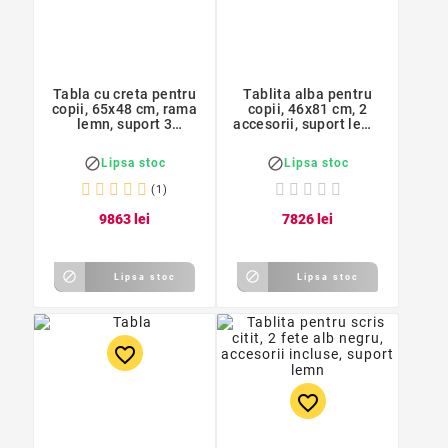
Tabla cu creta pentru
Tablita alba pentru
copii, 65x48 cm, rama
copii, 46x81 cm, 2
lemn, suport 3
accesorii, suport lemn
picioare
color


Lipsa stoc
Lipsa stoc
(1)
98
63
lei
78
26
lei


Lipsa stoc
Lipsa stoc
favorite_border
favorite_border