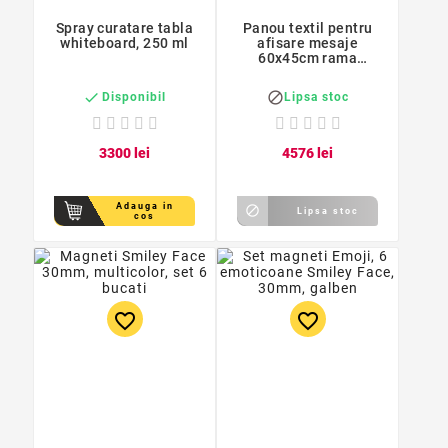
Spray curatare tabla
Panou textil pentru
whiteboard, 250 ml
afisare mesaje
60x45cm rama
aluminiu


Lipsa stoc
Disponibil
33
00
lei
45
76
lei
Adauga in

Lipsa stoc
cos
favorite_border
favorite_border