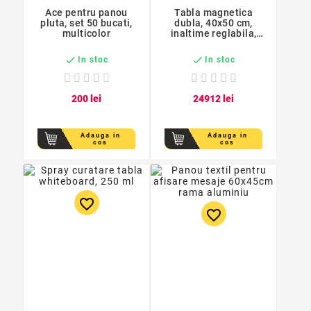
Ace pentru panou
Tabla magnetica
pluta, set 50 bucati,
dubla, 40x50 cm,
multicolor
inaltime reglabila,
rotire 360 grade,
spatiu depozitare


In stoc
In stoc
2
00
lei
249
12
lei
Adauga in
Adauga in
cos
cos
favorite_border
favorite_border