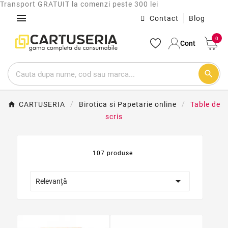
Transport GRATUIT la comenzi peste 300 lei
menu
Contact
Blog
0
Cont
search
CARTUSERIA
Birotica si Papetarie online
Table de
scris
107 produse

Relevanță