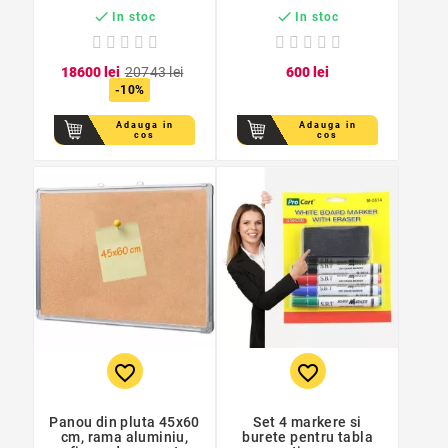
birou


In stoc
In stoc
186
00
lei
207
43
lei
6
00
lei
-10%
Adauga in
Adauga in
cos
cos
favorite_border
favorite_border
Panou din pluta 45x60
Set 4 markere si
cm, rama aluminiu,
burete pentru tabla