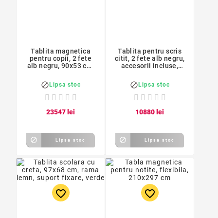
Tablita magnetica
Tablita pentru scris
pentru copii, 2 fete
citit, 2 fete alb negru,
alb negru, 90x53 cm,
accesorii incluse,
suport lemn
suport lemn


Lipsa stoc
Lipsa stoc
235
47
lei
108
80
lei


Lipsa stoc
Lipsa stoc
favorite_border
favorite_border