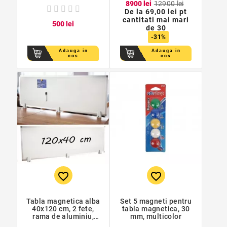
89
00
lei
129
00
lei
De la
69,00 lei pt
cantitati mai mari
5
00
lei
de 30
-31%
Adauga in
Adauga in
cos
cos
favorite_border
favorite_border
Tabla magnetica alba
Set 5 magneti pentru
40x120 cm, 2 fete,
tabla magnetica, 30
rama de aluminiu,
mm, multicolor
prindere desktop pe