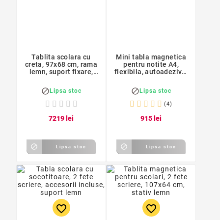
Tablita scolara cu
Mini tabla magnetica
creta, 97x68 cm, rama
pentru notite A4,
lemn, suport fixare,
flexibila, autoadeziva,
verde
210x297 mm


Lipsa stoc
Lipsa stoc
(4)
72
19
lei
9
15
lei


Lipsa stoc
Lipsa stoc
favorite_border
favorite_border