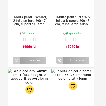
Tablita pentru scolari,
Tablita pentru creta, 2
2 fete scriere, 90x47
fete alb negru, 90x47
cm, suport de lemn
cm, rama lemn, suport
color
fixare


Lipsa stoc
Lipsa stoc
160
66
lei
150
49
lei


Lipsa stoc
Lipsa stoc
favorite_border
favorite_border