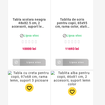
Tabla scolara neagra
Tablita de scris
48x82.5 cm, 2
pentru copii, 65x95
accesorii, suport lemn
cm, rama color, stativ
color
lemn


Lipsa stoc
Lipsa stoc
100
00
lei
116
93
lei


Lipsa stoc
Lipsa stoc
favorite_border
favorite_border