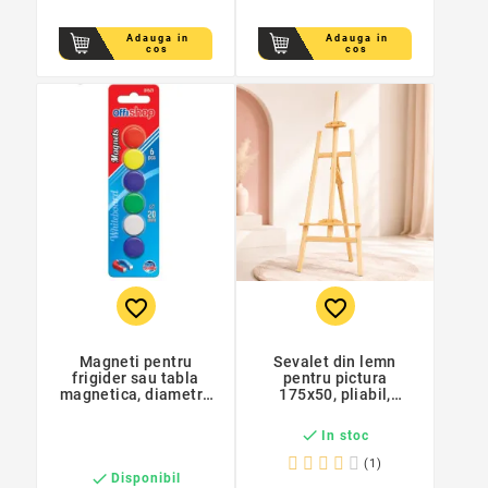
Adauga in
Adauga in
cos
cos
favorite_border
favorite_border
Magneti pentru
Sevalet din lemn
frigider sau tabla
pentru pictura
magnetica, diametru
175x50, pliabil,
2 cm, set 6 bucati,
inaltime ajustabilia
multicolor
maxim 175 cm

In stoc
(1)

Disponibil