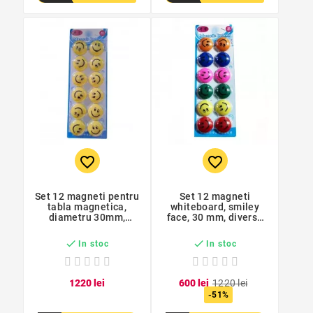
favorite_border
favorite_border
Set 12 magneti pentru
Set 12 magneti
tabla magnetica,
whiteboard, smiley
diametru 30mm,
face, 30 mm, diverse
galben
culori


In stoc
In stoc
12
20
lei
6
00
lei
12
20
lei
-51%