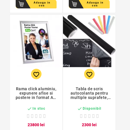
Adauga in
Adauga in
cos
cos
favorite_border
favorite_border
Rama click aluminiu,
Tabla de scris
expunere afise si
autocolanta pentru
postere in format A0,
multiple suprafete,
colturi drepte, fixare
reutilizabila, creta
orizontala sau
inclusa, 45x200 cm


In stoc
Disponibil
verticala pe perete
238
00
lei
23
00
lei