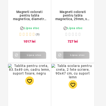
Magneti colorati
Magneti colorati
pentru tabla
pentru tabla
magnetica, diametru
magnetica, 29mm, set
22mm, set 12 bucati
6 bucati, Starpak


Lipsa stoc
Lipsa stoc
(3)
10
17
lei
7
27
lei


Lipsa stoc
Lipsa stoc
favorite_border
favorite_border