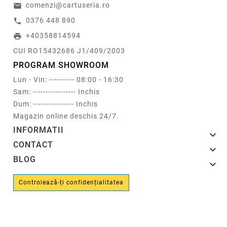
comenzi@cartuseria.ro
email
0376 448 890
call
+40358814594
print
CUI RO15432686 J1/409/2003
PROGRAM SHOWROOM
Lun - Vin: ---------- 08:00 - 16:30
Sam: ----------------- Inchis
Dum: ---------------- Inchis
Magazin online deschis 24/7.
INFORMATII

CONTACT

BLOG

Controlează-ți confidențialitatea