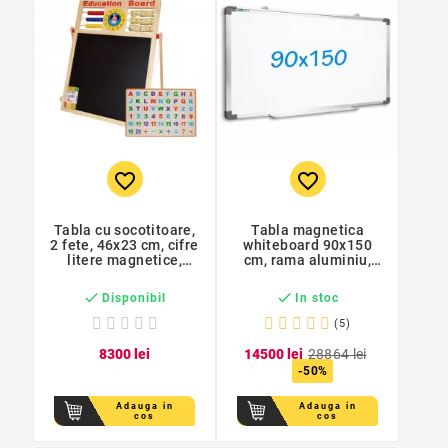
favorite_border
favorite_border
Tabla cu socotitoare,
Tabla magnetica
2 fete, 46x23 cm, cifre
whiteboard 90x150
litere magnetice,
cm, rama aluminiu,
suport lemn
tavita markere


Disponibil
In stoc
(5)
83
00
lei
145
00
lei
288
64
lei
-50%
Adauga in
Adauga in
cos
cos