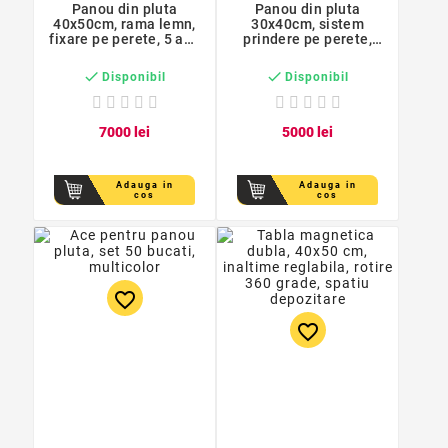
Panou din pluta
Panou din pluta
40x50cm, rama lemn,
30x40cm, sistem
fixare pe perete, 5 ace
prindere pe perete,
colorate
rama lemn, 5 ace
colorate


Disponibil
Disponibil
70
00
lei
50
00
lei
Adauga in
Adauga in
cos
cos
favorite_border
favorite_border