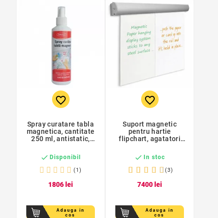
favorite_border
favorite_border
Spray curatare tabla
Suport magnetic
magnetica, cantitate
pentru hartie
250 ml, antistatic,
flipchart, agatatori
curatare usoara, Daco
reglabile, 70 cm,
ProCart


Disponibil
In stoc
(1)
(3)
18
06
lei
74
00
lei
Adauga in
Adauga in
cos
cos