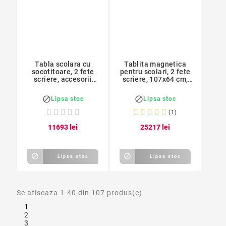
Tabla scolara cu
Tablita magnetica
socotitoare, 2 fete
pentru scolari, 2 fete
scriere, accesorii
scriere, 107x64 cm,
incluse, suport lemn
stativ lemn


Lipsa stoc
Lipsa stoc
(1)
116
93
lei
252
17
lei


Lipsa stoc
Lipsa stoc
Se afiseaza 1-40 din 107 produs(e)
1
2
3