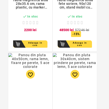
28x35.6 cm, rama
fete scriere, 90x120
plastic, cu marker
cm, stand mobil cu
inclus
blocare roti, rama
aluminiu


In stoc
In stoc
22
00
lei
485
00
lei
572
46
lei
-15%
Adauga in
Adauga in
cos
cos
favorite_border
favorite_border