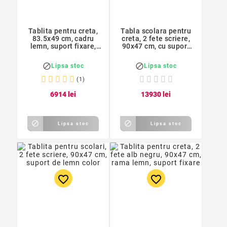
Tablita pentru creta,
Tabla scolara pentru
83.5x49 cm, cadru
creta, 2 fete scriere,
lemn, suport fixare,
90x47 cm, cu suport
negru
lemn


Lipsa stoc
Lipsa stoc
(1)
69
14
lei
139
30
lei


Lipsa stoc
Lipsa stoc
favorite_border
favorite_border