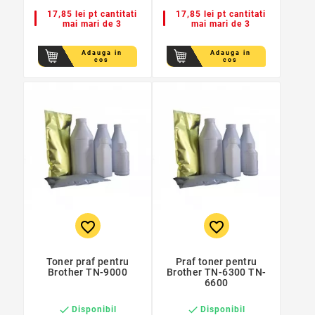
17,85 lei pt cantitati
17,85 lei pt cantitati
mai mari de 3
mai mari de 3
Adauga in
Adauga in
cos
cos
favorite_border
favorite_border
Toner praf pentru
Praf toner pentru
Brother TN-9000
Brother TN-6300 TN-
6600


Disponibil
Disponibil