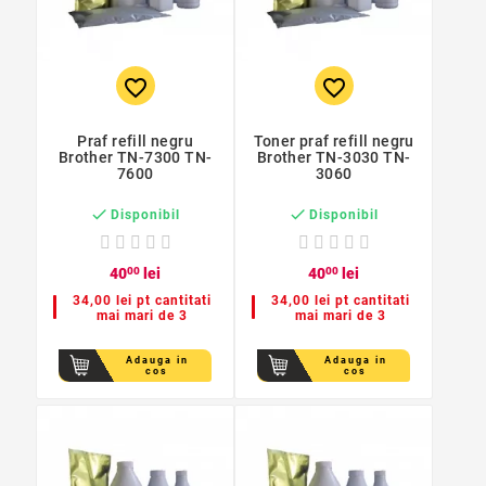
favorite_border
favorite_border
Praf refill negru
Toner praf refill negru
Brother TN-7300 TN-
Brother TN-3030 TN-
7600
3060


Disponibil
Disponibil
40
00
lei
40
00
lei
34,00 lei pt cantitati
34,00 lei pt cantitati
mai mari de 3
mai mari de 3
Adauga in
Adauga in
cos
cos