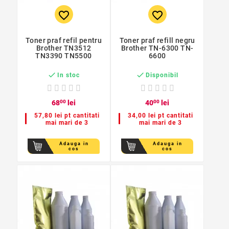
favorite_border
favorite_border
Toner praf refil pentru
Toner praf refill negru
Brother TN3512
Brother TN-6300 TN-
TN3390 TN5500
6600


In stoc
Disponibil
68
00
lei
40
00
lei
57,80 lei pt cantitati
34,00 lei pt cantitati
mai mari de 3
mai mari de 3
Adauga in
Adauga in
cos
cos