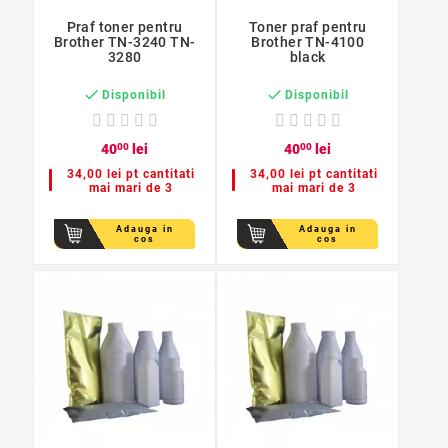
Praf toner pentru
Toner praf pentru
Brother TN-3240 TN-
Brother TN-4100
3280
black


Disponibil
Disponibil
40
00
lei
40
00
lei
34,00 lei pt cantitati
34,00 lei pt cantitati
mai mari de 3
mai mari de 3
Adauga in
Adauga in
cos
cos