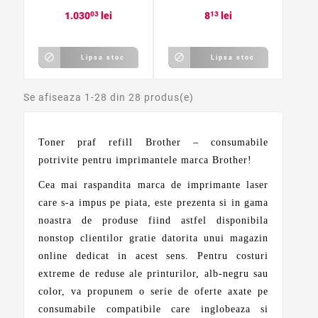
1.030
03
lei
8
13
lei


Lipsa stoc
Lipsa stoc
Se afiseaza 1-28 din 28 produs(e)
Toner praf refill Brother – consumabile
potrivite pentru imprimantele marca Brother!
Cea mai raspandita marca de imprimante laser
care s-a impus pe piata, este prezenta si in gama
noastra de produse fiind astfel disponibila
nonstop clientilor gratie datorita unui magazin
online dedicat in acest sens. Pentru costuri
extreme de reduse ale printurilor, alb-negru sau
color, va propunem o serie de oferte axate pe
consumabile compatibile care inglobeaza si