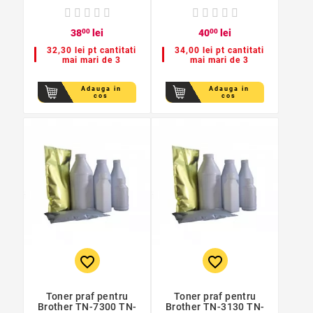
38
00
lei
40
00
lei
32,30 lei pt cantitati
34,00 lei pt cantitati
mai mari de 3
mai mari de 3
Adauga in
Adauga in
cos
cos
favorite_border
favorite_border
Toner praf pentru
Toner praf pentru
Brother TN-7300 TN-
Brother TN-3130 TN-