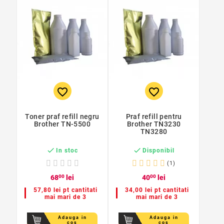
favorite_border
favorite_border
Toner praf refill negru
Praf refill pentru
Brother TN-5500
Brother TN3230
TN3280


In stoc
Disponibil
(1)
68
00
lei
40
00
lei
57,80 lei pt cantitati
34,00 lei pt cantitati
mai mari de 3
mai mari de 3
Adauga in
Adauga in
cos
cos