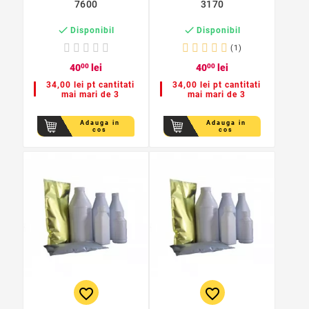
7600
3170


Disponibil
Disponibil
(1)
40
00
lei
40
00
lei
34,00 lei pt cantitati
34,00 lei pt cantitati
mai mari de 3
mai mari de 3
Adauga in
Adauga in
cos
cos
favorite_border
favorite_border