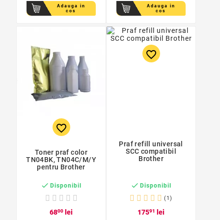
Adauga in
Adauga in
cos
cos
favorite_border
favorite_border
Praf refill universal
SCC compatibil
Toner praf color
Brother
TN04BK, TN04C/M/Y
pentru Brother


Disponibil
Disponibil
(1)
68
00
lei
175
91
lei