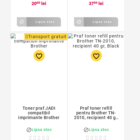
20
00
lei
37
00
lei


Lipsa stoc
Lipsa stoc
Transport gratuit
favorite_border
favorite_border
Toner praf JADI
Praf toner refill
compatibil
pentru Brother TN-
imprimante Brother
2010, recipient 40 gr,
Black


Lipsa stoc
Lipsa stoc