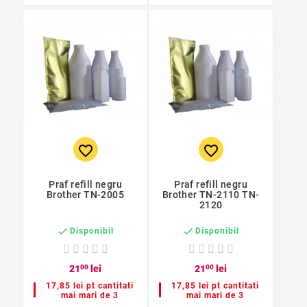
favorite_border
favorite_border
Praf refill negru
Praf refill negru
Brother TN-2005
Brother TN-2110 TN-
2120


Disponibil
Disponibil
21
00
lei
21
00
lei
17,85 lei pt cantitati
17,85 lei pt cantitati
mai mari de 3
mai mari de 3