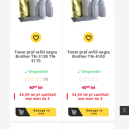
favorite_border
favorite_border
Toner praf refill negru
Toner praf refill negru
Brother TN-3130 TN-
Brother TN-4100
3170


Disponibil
Disponibil
(3)
40
00
lei
40
00
lei
34,00 lei pt cantitati
34,00 lei pt cantitati
mai mari de 3
mai mari de 3
Adauga in
Adauga in
cos
cos