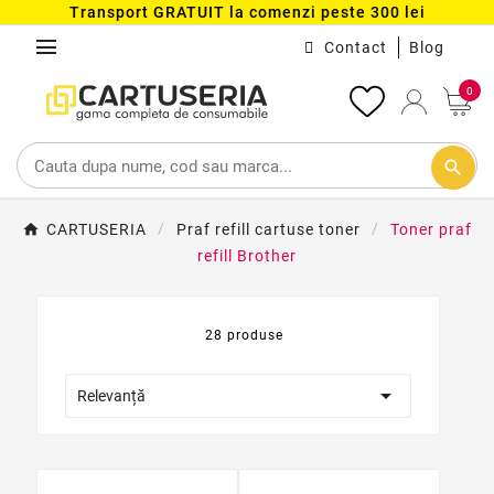
Transport GRATUIT la comenzi peste 300 lei
menu
Contact
Blog
0
search
CARTUSERIA
Praf refill cartuse toner
Toner praf
refill Brother
28 produse

Relevanță