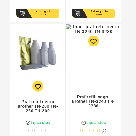
Adauga in
Adauga in
cos
cos
favorite_border
favorite_border
Praf refill negru
Brother TN-3240 TN-
Praf refill negru
3280
Brother TN-200 TN-
250 TN-300


Lipsa stoc
Lipsa stoc
(3)