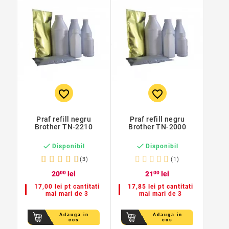
favorite_border
favorite_border
Praf refill negru
Praf refill negru
Brother TN-2210
Brother TN-2000


Disponibil
Disponibil
(3)
(1)
20
00
lei
21
00
lei
17,00 lei pt cantitati
17,85 lei pt cantitati
mai mari de 3
mai mari de 3
Adauga in
Adauga in
cos
cos