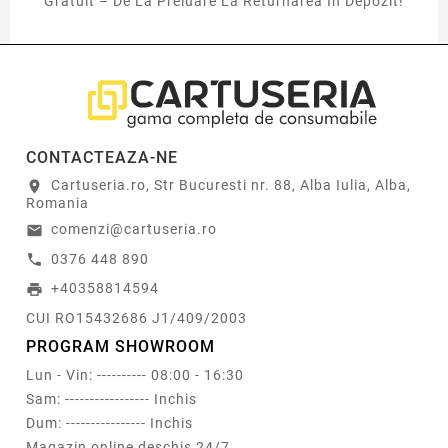
Gratuit – De La Preluare La Returnarea In Depozit!
CONTACTEAZA-NE
Cartuseria.ro, Str Bucuresti nr. 88, Alba Iulia, Alba,
location_on
Romania
comenzi@cartuseria.ro
email
0376 448 890
call
+40358814594
print
CUI RO15432686 J1/409/2003
PROGRAM SHOWROOM
Lun - Vin: ---------- 08:00 - 16:30
Sam: ----------------- Inchis
Dum: ---------------- Inchis
Magazin online deschis 24/7.