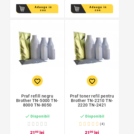
Adauga in
Adauga in
cos
cos
favorite_border
favorite_border
Praf refill negru
Praf toner refil pentru
Brother TN-5000 TN-
Brother TN-2210 TN-
8000 TN-8050
2220 TN-2421


Disponibil
Disponibil
(4)
21
00
lei
21
00
lei