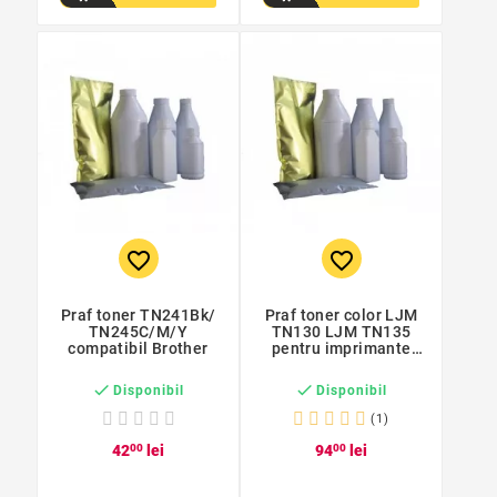
favorite_border
favorite_border
Praf toner TN241Bk/
Praf toner color LJM
TN245C/M/Y
TN130 LJM TN135
compatibil Brother
pentru imprimante
Brother


Disponibil
Disponibil
(1)
42
00
lei
94
00
lei