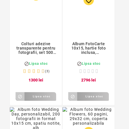
favorite_border
Colturi adezive
Album FotoCarte
transparente pentru
10x15, hartie foto
fotografii, set 500
inclusa,
bucati
personalizabil, piele
ecologica, Magic


Lipsa stoc
Lipsa stoc
Green
(3)
13
00
lei
27
96
lei


Lipsa stoc
Lipsa stoc