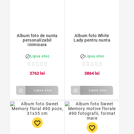
Album foto de nunta
Album foto White
personalizabil
Lady pentru nunta
inimioara


Lipsa stoc
Lipsa stoc
37
62
lei
38
64
lei


Lipsa stoc
Lipsa stoc
favorite_border
favorite_border