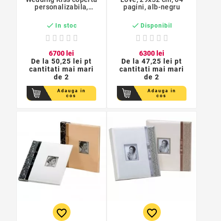
personalizabila,
pagini, alb-negru
29x32 cm, 60 pagini


In stoc
Disponibil
67
00
lei
63
00
lei
De la
50,25 lei pt
De la
47,25 lei pt
cantitati mai mari
cantitati mai mari
de 2
de 2
Adauga in
Adauga in
cos
cos
favorite_border
favorite_border