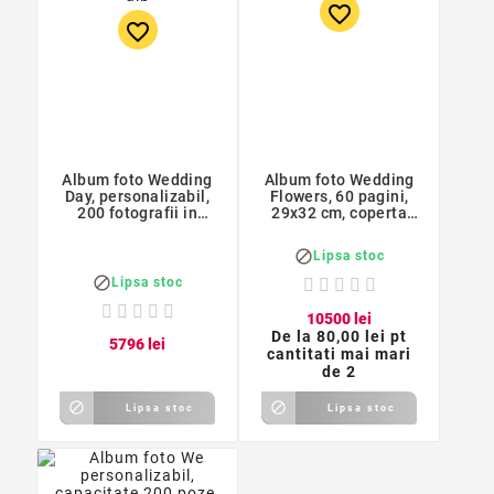
favorite_border
favorite_border
Album foto Wedding
Album foto Wedding
Day, personalizabil,
Flowers, 60 pagini,
200 fotografii in
29x32 cm, coperta
format 10x15 cm,
personalizabila
spatiu notite, alb

Lipsa stoc

Lipsa stoc
105
00
lei
De la
80,00 lei pt
57
96
lei
cantitati mai mari
de 2


Lipsa stoc
Lipsa stoc