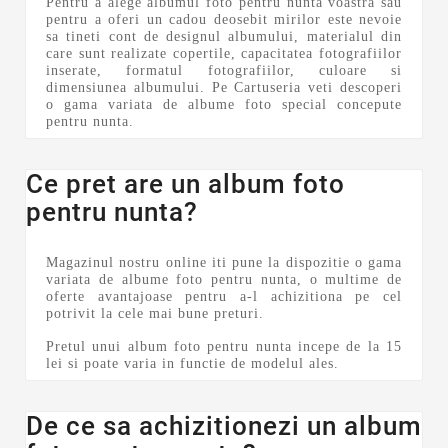
Pentru a alege albumul foto pentru nunta voastra sau
pentru a oferi un cadou deosebit mirilor este nevoie
sa tineti cont de designul albumului, materialul din
care sunt realizate copertile, capacitatea fotografiilor
inserate, formatul fotografiilor, culoare si
dimensiunea albumului. Pe Cartuseria veti descoperi
o gama variata de albume foto special concepute
pentru nunta.
Ce pret are un album foto
pentru nunta?
Magazinul nostru online iti pune la dispozitie o gama
variata de albume foto pentru nunta, o multime de
oferte avantajoase pentru a-l achizitiona pe cel
potrivit la cele mai bune preturi.
Pretul unui album foto pentru nunta incepe de la 15
lei si poate varia in functie de modelul ales.
De ce sa achizitionezi un album