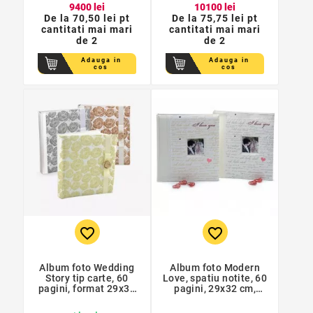
94
00
lei
101
00
lei
De la
70,50 lei pt
De la
75,75 lei pt
cantitati mai mari
cantitati mai mari
de 2
de 2
Adauga in
Adauga in
cos
cos
favorite_border
favorite_border
Album foto Wedding
Album foto Modern
Story tip carte, 60
Love, spatiu notite, 60
pagini, format 29x32
pagini, 29x32 cm,
cm
personalizabil