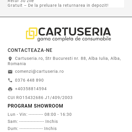
Retur 30 zile
Gratuit – De la preluare la returnarea in depozit!
CONTACTEAZA-NE
Cartuseria.ro, Str Bucuresti nr. 88, Alba Iulia, Alba,
location_on
Romania
comenzi@cartuseria.ro
email
0376 448 890
call
+40358814594
print
CUI RO15432686 J1/409/2003
PROGRAM SHOWROOM
Lun - Vin: ---------- 08:00 - 16:30
Sam: ----------------- Inchis
Dum: ---------------- Inchis