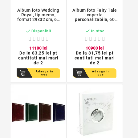
Album foto Wedding
Album foto Fairy Tale
Royal, tip memo,
coperta
format 29x32 cm, 60
personalizabila, 60
pagini
pagini, format 29x32
cm


Disponibil
In stoc
111
00
lei
109
00
lei
De la
83,25 lei pt
De la
81,75 lei pt
cantitati mai mari
cantitati mai mari
de 2
de 2
Adauga in
Adauga in
cos
cos