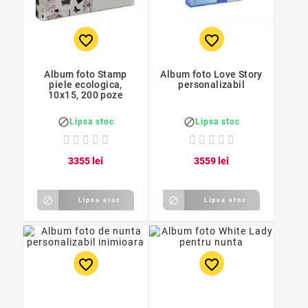
favorite_border
favorite_border
Album foto Stamp
Album foto Love Story
piele ecologica,
personalizabil
10x15, 200 poze


Lipsa stoc
Lipsa stoc
33
55
lei
35
59
lei


Lipsa stoc
Lipsa stoc
favorite_border
favorite_border