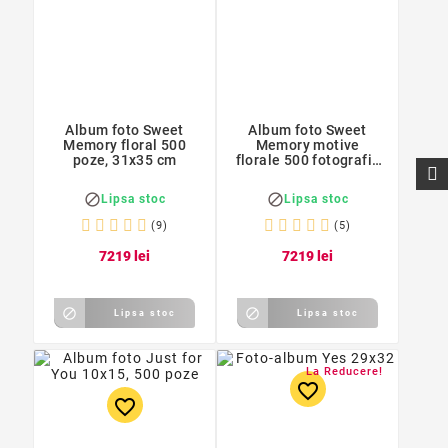
Album foto Sweet
Album foto Sweet
Memory floral 500
Memory motive
poze, 31x35 cm
florale 500 fotografii,
format mare


Lipsa stoc
Lipsa stoc
(9)
(5)
72
19
lei
72
19
lei


Lipsa stoc
Lipsa stoc
La Reducere!
favorite_border
favorite_border