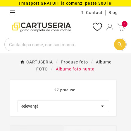
Transport GRATUIT la comenzi peste 300 lei
menu
Contact
Blog
0
search
CARTUSERIA
Produse foto
Albume
FOTO
Albume foto nunta
27 produse

Relevanță