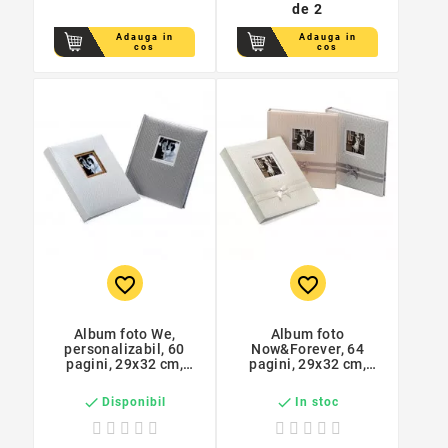
de 2
Adauga in
Adauga in
cos
cos
favorite_border
favorite_border
Album foto We,
Album foto
personalizabil, 60
Now&Forever, 64
pagini, 29x32 cm,
pagini, 29x32 cm,
imitatie piele
coperta personalizata


Disponibil
In stoc