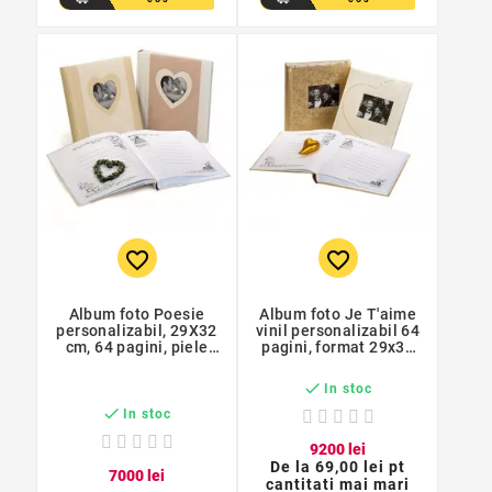
favorite_border
favorite_border
Album foto Poesie
Album foto Je T'aime
personalizabil, 29X32
vinil personalizabil 64
cm, 64 pagini, piele
pagini, format 29x32
ecologica
cm

In stoc

In stoc
92
00
lei
De la
69,00 lei pt
70
00
lei
cantitati mai mari