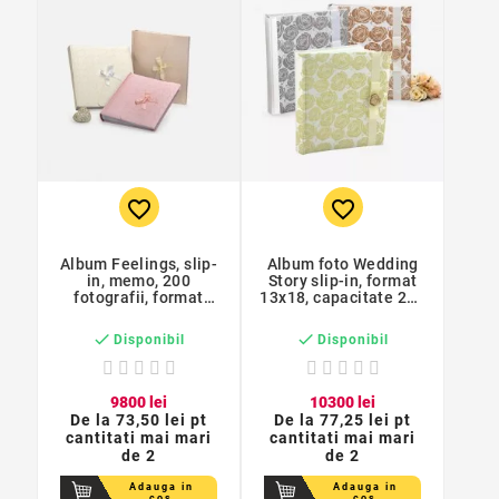
favorite_border
favorite_border
Album Feelings, slip-
Album foto Wedding
in, memo, 200
Story slip-in, format
fotografii, format
13x18, capacitate 200
13x18 cm
poze


Disponibil
Disponibil
98
00
lei
103
00
lei
De la
73,50 lei pt
De la
77,25 lei pt
cantitati mai mari
cantitati mai mari
de 2
de 2
Adauga in
Adauga in
cos
cos