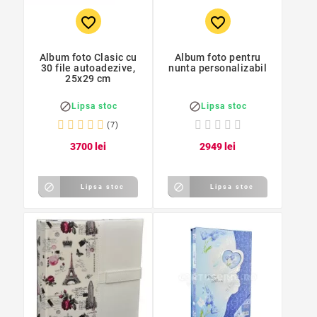
favorite_border
favorite_border
Album foto Clasic cu
Album foto pentru
30 file autoadezive,
nunta personalizabil
25x29 cm


Lipsa stoc
Lipsa stoc
(7)
37
00
lei
29
49
lei


Lipsa stoc
Lipsa stoc