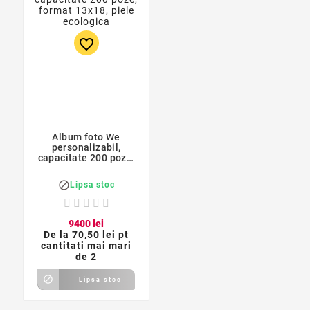
favorite_border
Album foto We
personalizabil,
capacitate 200 poze,
format 13x18, piele
ecologica

Lipsa stoc
94
00
lei
De la
70,50 lei pt
cantitati mai mari
de 2

Lipsa stoc