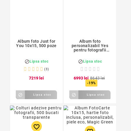
Album foto Just for
Album foto
You 10x15, 500 poze
personalizabil Yes
pentru fotografii
autoadezive, 60 file,
29x32 cm


Lipsa stoc
Lipsa stoc
(3)
72
19
lei
69
93
lei
86
43
lei
-19%


Lipsa stoc
Lipsa stoc
favorite_border