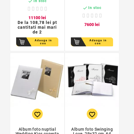

In stoc

In stoc
111
00
lei
De la
108,78 lei pt
76
00
lei
cantitati mai mari
de 2
Adauga in
Adauga in
cos
cos
favorite_border
favorite_border
Album foto nuptial
Album foto Swinging
Wedding Kiss coperta
Love, 29x32 cm, 64