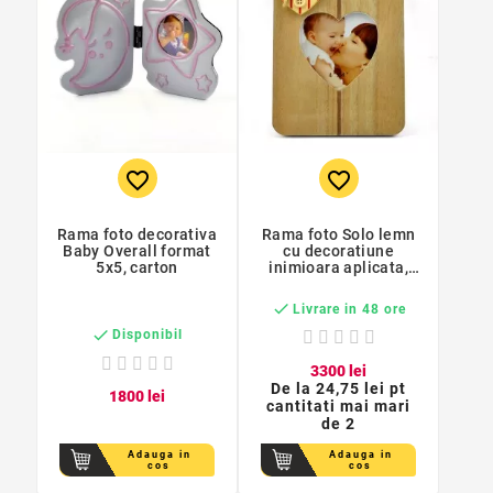
favorite_border
favorite_border
Rama foto decorativa
Rama foto Solo lemn
Baby Overall format
cu decoratiune
5x5, carton
inimioara aplicata,
format 10x15

Livrare in 48 ore

Disponibil
33
00
lei
De la
24,75 lei pt
18
00
lei
cantitati mai mari
de 2
Adauga in
Adauga in
cos
cos