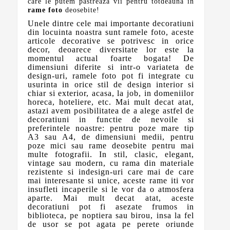
care le putem pastreaza vii pentru totdeauna in
rame foto
deosebite!
Unele dintre cele mai importante decoratiuni
din locuinta noastra sunt ramele foto, aceste
articole decorative se potrivesc in orice
decor, deoarece diversitate lor este la
momentul actual foarte bogata! De
dimensiuni diferite si intr-o variateta de
design-uri, ramele foto pot fi integrate cu
usurinta in orice stil de design interior si
chiar si exterior, acasa, la job, in domeniilor
horeca, hoteliere, etc. Mai mult decat atat,
astazi avem posibilitatea de a alege astfel de
decoratiuni in functie de nevoile si
preferintele noastre: pentru poze mare tip
A3 sau A4, de dimensiuni medii, pentru
poze mici sau rame deosebite pentru mai
multe fotografii. In stil, clasic, elegant,
vintage sau modern, cu rama din materiale
rezistente si indesign-uri care mai de care
mai interesante si unice, aceste rame iti vor
insufleti incaperile si le vor da o atmosfera
aparte. Mai mult decat atat, aceste
decoratiuni pot fi asezate frumos in
biblioteca, pe noptiera sau birou, insa la fel
de usor se pot agata pe perete oriunde