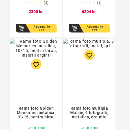
(2)
(1)
23
00
lei
63
04
lei
Adauga in
Adauga in
cos
cos
favorite_border
favorite_border
Rama foto Golden
Rama foto multipla
Memories metalica,
Maisie, 6 fotografii,
10x15, pentru birou,
metalica, argintie
insertii arginti


In stoc
In stoc