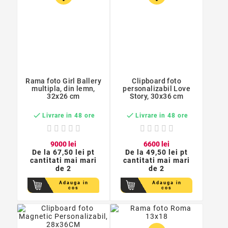
Rama foto Girl Ballery
Clipboard foto
multipla, din lemn,
personalizabil Love
32x26 cm
Story, 30x36 cm


Livrare in 48 ore
Livrare in 48 ore
90
00
lei
66
00
lei
De la
67,50 lei pt
De la
49,50 lei pt
cantitati mai mari
cantitati mai mari
de 2
de 2
Adauga in
Adauga in
cos
cos