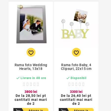
favorite_border
favorite_border
Rama foto Wedding
Rama foto Baby, 4
Hearts, 13x18
Clipsuri, 22x15 cm


Livrare in 48 ore
Disponibil
38
00
lei
33
00
lei
De la
28,50 lei pt
De la
26,40 lei pt
cantitati mai mari
cantitati mai mari
de 2
de 2
Adauga in
Adauga in