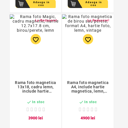
Adauga in
Adauga in
cos
cos
La Reducere!
La Reducere!
favorite_border
favorite_border
Rama foto magnetica
Rama foto magnetica
13x18, cadru lemn,
A4, include hartie
include hartie
magnetica, lemn,
magnetica, Magic
Magic Dale
Dara


In stoc
In stoc
39
00
lei
49
00
lei