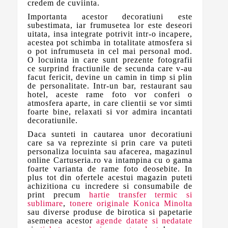
credem de cuviinta.
Importanta acestor decoratiuni este
subestimata, iar frumusetea lor este deseori
uitata, insa integrate potrivit intr-o incapere,
acestea pot schimba in totalitate atmosfera si
o pot infrumuseta in cel mai personal mod.
O locuinta in care sunt prezente fotografii
ce surprind fractiunile de secunda care v-au
facut fericit, devine un camin in timp si plin
de personalitate. Intr-un bar, restaurant sau
hotel, aceste rame foto vor conferi o
atmosfera aparte, in care clientii se vor simti
foarte bine, relaxati si vor admira incantati
decoratiunile.
Daca sunteti in cautarea unor decoratiuni
care sa va reprezinte si prin care va puteti
personaliza locuinta sau afacerea, magazinul
online Cartuseria.ro va intampina cu o gama
foarte varianta de rame foto deosebite. In
plus tot din ofertele acestui magazin puteti
achizitiona cu incredere si consumabile de
print precum
hartie transfer termic si
sublimare
,
tonere originale Konica Minolta
sau diverse produse de birotica si papetarie
asemenea acestor
agende datate si nedatate