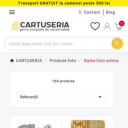
Transport GRATUIT la comenzi peste 300 lei
menu
Contact
Blog
0
search
CARTUSERIA
Produse foto
Rame foto online
164 produse

Relevanță