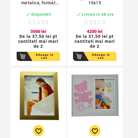
metalica, format
10x15
10x15


Disponibil
Livrare in 48 ore
50
00
lei
42
00
lei
De la
37,50 lei pt
De la
31,50 lei pt
cantitati mai mari
cantitati mai mari
de 2
de 2
Adauga in
Adauga in
cos
cos
favorite_border
favorite_border