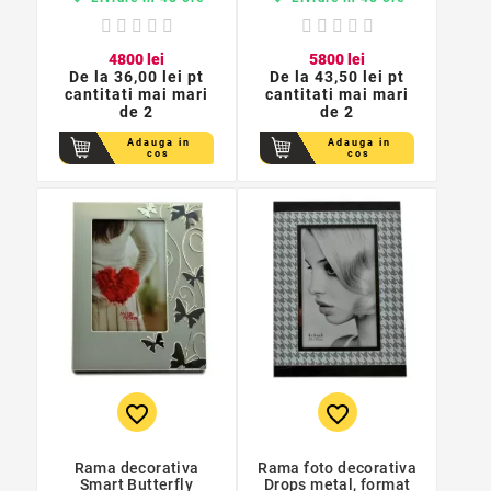
48
00
lei
58
00
lei
De la
36,00 lei pt
De la
43,50 lei pt
cantitati mai mari
cantitati mai mari
de 2
de 2
Adauga in
Adauga in
cos
cos
favorite_border
favorite_border
Rama decorativa
Rama foto decorativa
Smart Butterfly
Drops metal, format