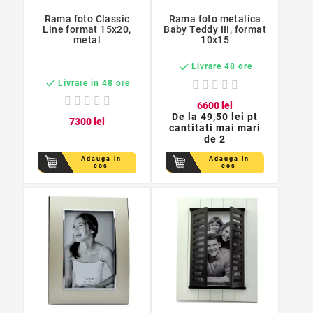
Rama foto Classic
Rama foto metalica
Line format 15x20,
Baby Teddy III, format
metal
10x15

Livrare 48 ore

Livrare in 48 ore
66
00
lei
De la
49,50 lei pt
73
00
lei
cantitati mai mari
de 2
Adauga in
Adauga in
cos
cos