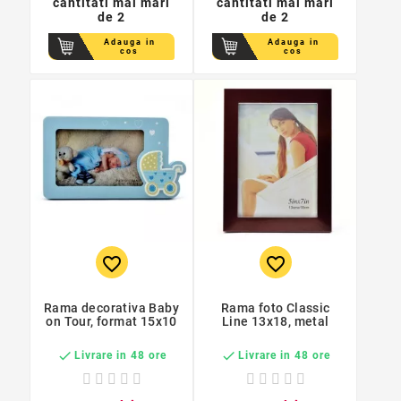
cantitati mai mari
cantitati mai mari
de 2
de 2
Adauga in
Adauga in
cos
cos
favorite_border
favorite_border
Rama decorativa Baby
Rama foto Classic
on Tour, format 15x10
Line 13x18, metal


Livrare in 48 ore
Livrare in 48 ore