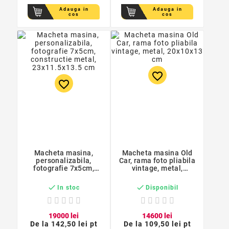
Adauga in
Adauga in
cos
cos
favorite_border
favorite_border
Macheta masina,
Macheta masina Old
personalizabila,
Car, rama foto pliabila
fotografie 7x5cm,
vintage, metal,
constructie metal,
20x10x13 cm
23x11.5x13.5 cm


In stoc
Disponibil
190
00
lei
146
00
lei
De la
142,50 lei pt
De la
109,50 lei pt