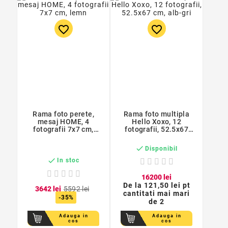
favorite_border
favorite_border
Rama foto perete,
Rama foto multipla
mesaj HOME, 4
Hello Xoxo, 12
fotografii 7x7 cm,
fotografii, 52.5x67
lemn
cm, alb-gri

Disponibil

In stoc
162
00
lei
De la
121,50 lei pt
36
42
lei
55
92
lei
cantitati mai mari
-35%
de 2
Adauga in
Adauga in
cos
cos