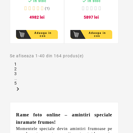


In stoc
In stoc
(1)
49
82
lei
58
97
lei
Adauga in
Adauga in
cos
cos
Se afiseaza 1-40 din 164 produs(e)
1
2
3
…
5

Rame foto online – amintiri speciale
inramate frumos!
Momentele speciale devin amintiri frumoase pe