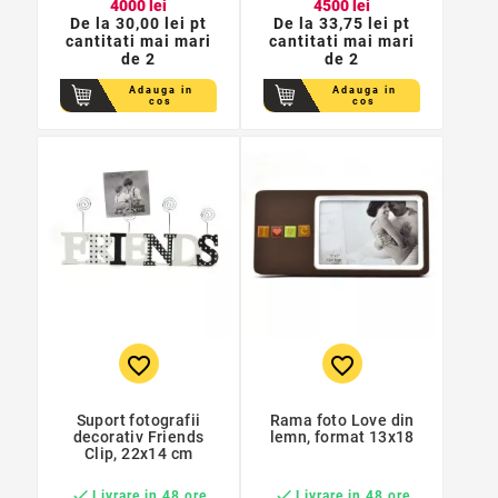
40
00
lei
45
00
lei
De la
30,00 lei pt
De la
33,75 lei pt
cantitati mai mari
cantitati mai mari
de 2
de 2
Adauga in
Adauga in
cos
cos
favorite_border
favorite_border
Suport fotografii
Rama foto Love din
decorativ Friends
lemn, format 13x18
Clip, 22x14 cm


Livrare in 48 ore
Livrare in 48 ore