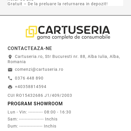
Gratuit – De la preluare la returnarea in depozit!
6.5 x 6.5
1
7 x 5
1
7 x 7
1
8 x 5
2
9 x 13
2
9.5x9.5
1
10 x 6
4
CONTACTEAZA-NE
10 x 10
7
Cartuseria.ro, Str Bucuresti nr. 88, Alba Iulia, Alba,
location_on
Romania
10 x 15
60
13 x 18
17
comenzi@cartuseria.ro
email
14.5x9.5
1
0376 448 890
call
15 x 10
2
+40358814594
print
15 x 20
1
CUI RO15432686 J1/409/2003
15 x 21
15
PROGRAM SHOWROOM
20 x 28
1
20 x 30
1
Lun - Vin: ---------- 08:00 - 16:30
21 x 30
2
În plus...
Mai puțin
Sam: ----------------- Inchis
25 x 20
1
Dum: ---------------- Inchis
Nr foto/rama