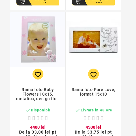
cos
cos
favorite_border
favorite_border
Rama foto Baby
Rama foto Pure Love,
Flowers 10x15,
format 15x10
metalica, design flori
si inimioare


Disponibil
Livrare in 48 ore
44
00
lei
45
00
lei
De la
33,00 lei pt
De la
33,75 lei pt