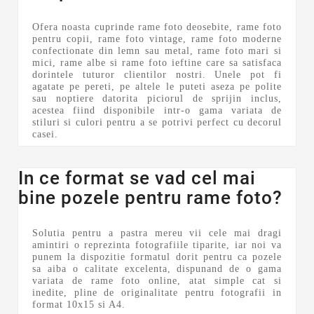
Ofera noasta cuprinde rame foto deosebite, rame foto
pentru copii, rame foto vintage, rame foto moderne
confectionate din lemn sau metal, rame foto mari si
mici, rame albe si rame foto ieftine care sa satisfaca
dorintele tuturor clientilor nostri. Unele pot fi
agatate pe pereti, pe altele le puteti aseza pe polite
sau noptiere datorita piciorul de sprijin inclus,
acestea fiind disponibile intr-o gama variata de
stiluri si culori pentru a se potrivi perfect cu decorul
casei.
In ce format se vad cel mai
bine pozele pentru rame foto?
Solutia pentru a pastra mereu vii cele mai dragi
amintiri o reprezinta fotografiile tiparite, iar noi va
punem la dispozitie formatul dorit pentru ca pozele
sa aiba o calitate excelenta, dispunand de o gama
variata de rame foto online, atat simple cat si
inedite, pline de originalitate pentru fotografii in
format 10x15 si A4.