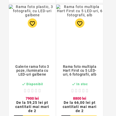
favorite_border
favorite_border
Galerie rama foto 3
Rama foto multipla
poze, iluminata cu
Hart First cu 5 LED-
LED-uri galbene
uri, 6 fotografii, alb


Disponibil
In stoc
79
00
lei
88
00
lei
De la
59,25 lei pt
De la
66,00 lei pt
cantitati mai mari
cantitati mai mari
de 2
de 2