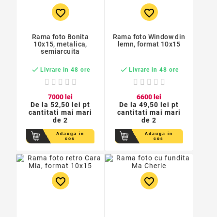
favorite_border
favorite_border
Rama foto Bonita
Rama foto Window din
10x15, metalica,
lemn, format 10x15
semiarcuita


Livrare in 48 ore
Livrare in 48 ore
70
00
lei
66
00
lei
De la
52,50 lei pt
De la
49,50 lei pt
cantitati mai mari
cantitati mai mari
de 2
de 2
Adauga in
Adauga in
cos
cos
favorite_border
favorite_border