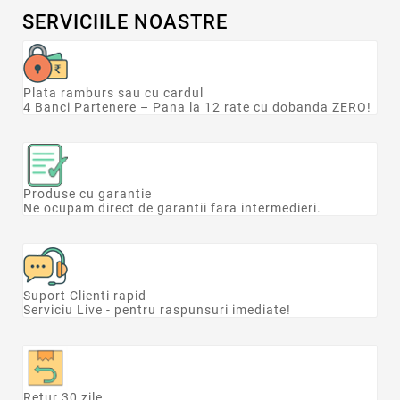
De birou
107
SERVICIILE NOASTRE
De perete
56
Format fotografii
Plata ramburs sau cu cardul
A0
1
4 Banci Partenere – Pana la 12 rate cu dobanda ZERO!
A1
1
A2
1
A3
4
A4
25
Produse cu garantie
4 x 3.3
1
Ne ocupam direct de garantii fara intermedieri.
4 x 4
1
4 x 13
1
5 x 3.5
1
5 x 5
2
Suport Clienti rapid
Serviciu Live - pentru raspunsuri imediate!
5 x 9
1
6 x 4
1
6 x 6
1
6 X 8
1
6 x 9
1
Retur 30 zile