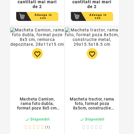
cantitati mai mari
cantitati mai mari
de 2
de 2
Adauga in
Adauga in
cos
cos
favorite_border
favorite_border
Macheta Camion,
Macheta tractor, rama
rama foto dubla,
foto, format poza
format poze 8x5 cm,
8x5cm, constructie
remorca depozitare,
metal, 29x15.5x18.5
28x11x15 cm
cm


Disponibil
Disponibil
(1)