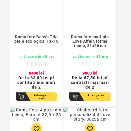
Rama foto Baby's Trip
Rama foto multipla
piele ecologica, 13x18
Love Affair, forma
inima, 31x26 cm


Livrare in 48 ore
Livrare in 48 ore
84
00
lei
90
00
lei
De la
63,00 lei pt
De la
67,50 lei pt
cantitati mai mari
cantitati mai mari
de 2
de 2
Adauga in
Adauga in
cos
cos
favorite_border
favorite_border