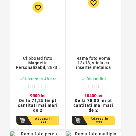
favorite_border
favorite_border
Clipboard foto
Rama foto Roma
Magnetic
13x18, sticla cu
Personalizabil, 28x36
insertie metalica
cm


Livrare in 48 ore
Disponibil
95
00
lei
104
00
lei
De la
71,25 lei pt
De la
78,00 lei pt
cantitati mai mari
cantitati mai mari
de 2
de 2
Adauga in
Adauga in
cos
cos