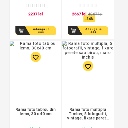
22
37
lei
26
67
lei
40
67
lei
-34%
Adauga in
Adauga in
cos
cos
favorite_border
favorite_border
Rama foto tablou din
Rama foto multipla
lemn, 30 x 40 cm
Timber, 5 fotografii,
vintage, fixare perete
sau birou, maro inchis