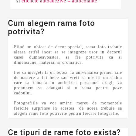
si
etichete autoadezive – autocolante
!
Cum alegem rama foto
potrivita?
Fiind un obiect de decor special, rama foto trebuie
aleasa astfel incat sa se integreze usor in decorul
casei dumneavoastra, sa fie potrivita ca si
dimensiune, material si cromatica.
Fie ca mergeti la un botez, la aniversarea primei zile
de nastere a lui bebe sau vreti sa oferiti un cadou
care sa ramana in amintirea persoanei dragi, va
propunem sa adaugati si o rama pentru poze
cadoului.
Fotografiile va vor aminti mereu de momentele
fericite surprinse in acestea, de aceea trebuie sa
alegeti rame foto potrivite pentru fiecare fotografie.
Ce tipuri de rame foto exista?