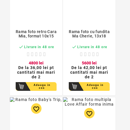
Rama foto retro Cara
Rama foto cu fundita
Mia, format 10x15
Ma Cherie, 13x18


Livrare in 48 ore
Livrare in 48 ore
48
00
lei
56
00
lei
De la
36,00 lei pt
De la
42,00 lei pt
cantitati mai mari
cantitati mai mari
de 2
de 2
Adauga in
Adauga in
cos
cos
favorite_border
favorite_border