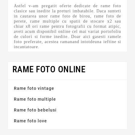
Astfel v-am pregatit oferte dedicate de rame foto
clasice sau inedite la preturi imbatabile. Daca sunteti
in cautarea unor rame foto de birou, rame foto de
perete, rame multiple cu spatii de stocare x2 sau
chiar x8 ori rame pentru fotografii cu format atipic,
aveti acum disponibil online cel mai variat portofoliu
de culori si forme inedite. Doar aici gasesti ramele
foto preferate, acestea ramanand intotdeuna ieftine si
incantatoare.
RAME FOTO ONLINE
Producătorii
Rame foto vintage
Rame foto multiple
Preț
Rame foto bebelusi
lei
lei
Rame foto love
Tip rama foto