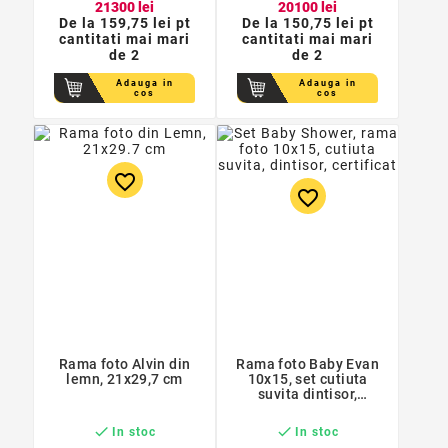
213
00
lei
201
00
lei
De la
159,75 lei pt
De la
150,75 lei pt
cantitati mai mari
cantitati mai mari
de 2
de 2
Adauga in
Adauga in
cos
cos
favorite_border
favorite_border
Rama foto Alvin din
Rama foto Baby Evan
lemn, 21x29,7 cm
10x15, set cutiuta
suvita dintisor,
certificat, cutie
eleganta


In stoc
In stoc