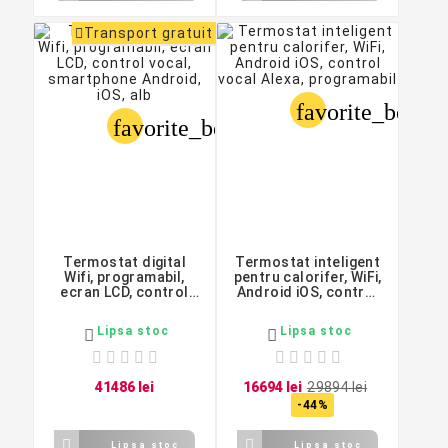
Transport gratuit
favorite_border
favorite_border
Termostat digital
Termostat inteligent
Wifi, programabil,
pentru calorifer, WiFi,
ecran LCD, control
Android iOS, control
vocal, smartphone
vocal Alexa,
Android, iOS, alb
programabil
Lipsa stoc
Lipsa stoc


414
86
lei
166
94
lei
298
94
lei
-44%


Lipsa stoc
Lipsa stoc