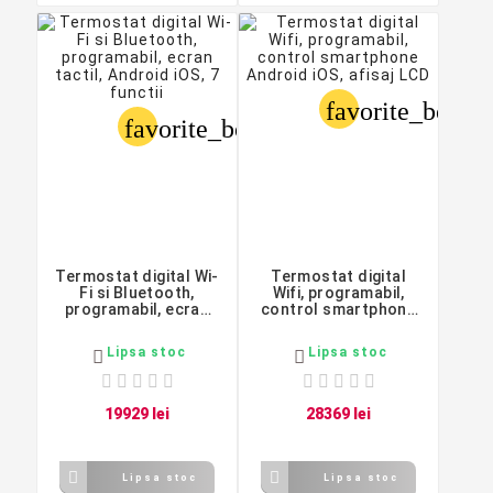
favorite_border
favorite_border
Termostat digital Wi-
Termostat digital
Fi si Bluetooth,
Wifi, programabil,
programabil, ecran
control smartphone
tactil, Android iOS, 7
Android iOS, afisaj
functii
LCD
Lipsa stoc
Lipsa stoc


199
29
lei
283
69
lei


Lipsa stoc
Lipsa stoc