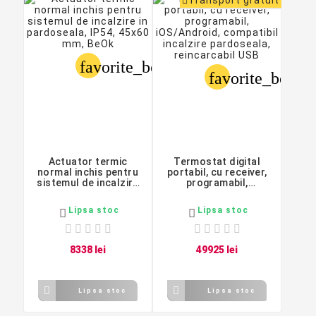
Transport gratuit
favorite_border
favorite_border
Actuator termic
Termostat digital
normal inchis pentru
portabil, cu receiver,
sistemul de incalzire
programabil,
in pardoseala, IP54,
iOS/Android,
45x60 mm, BeOk
compatibil incalzire
Lipsa stoc
Lipsa stoc


pardoseala,
reincarcabil USB
83
38
lei
499
25
lei


Lipsa stoc
Lipsa stoc