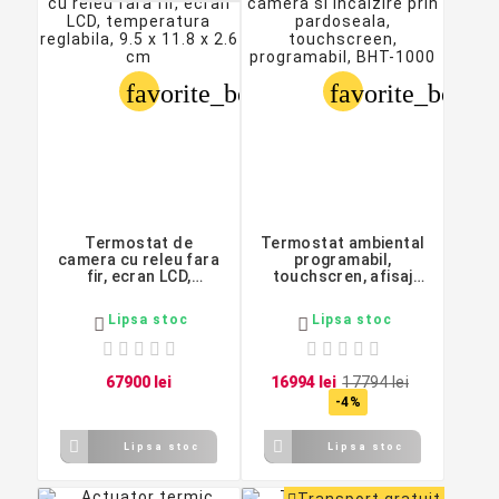
favorite_border
favorite_border
Termostat de
Termostat ambiental
camera cu releu fara
programabil,
fir, ecran LCD,
touchscren, afisaj
temperatura
LCD iluminat, ProCart
reglabila, 9.5 x 11.8 x
Lipsa stoc
Lipsa stoc


2.6 cm
679
00
lei
169
94
lei
177
94
lei
-4%


Lipsa stoc
Lipsa stoc