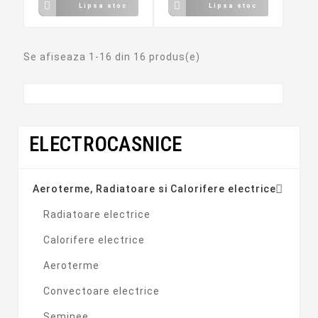


Lipsa stoc
Lipsa stoc
Se afiseaza 1-16 din 16 produs(e)
ELECTROCASNICE
Preț

Aeroterme, Radiatoare si Calorifere electrice
lei
lei
Radiatoare electrice
Producătorii
Calorifere electrice
Aeroterme
Convectoare electrice
Seminee