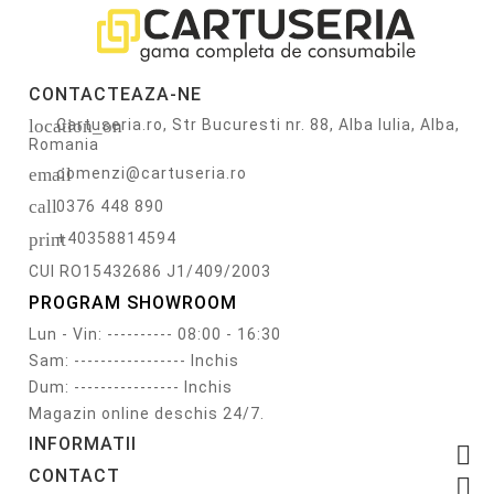
CONTACTEAZA-NE
location_on
Cartuseria.ro, Str Bucuresti nr. 88, Alba Iulia, Alba,
Romania
email
comenzi@cartuseria.ro
call
0376 448 890
print
+40358814594
CUI RO15432686 J1/409/2003
PROGRAM SHOWROOM
Lun - Vin: ---------- 08:00 - 16:30
Sam: ----------------- Inchis
Dum: ---------------- Inchis
Magazin online deschis 24/7.
INFORMATII

CONTACT
