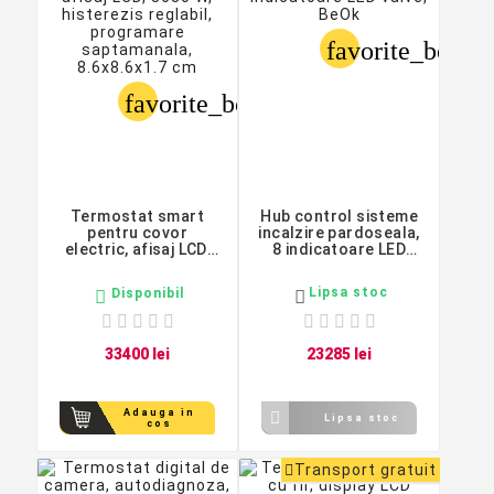
favorite_border
favorite_border
Termostat smart
Hub control sisteme
pentru covor
incalzire pardoseala,
electric, afisaj LCD,
8 indicatoare LED
3680 W, histerezis
valve, BeOk
reglabil, programare
Lipsa stoc
Disponibil


saptamanala,
8.6x8.6x1.7 cm
334
00
lei
232
85
lei
Adauga in

Lipsa stoc
cos
Transport gratuit