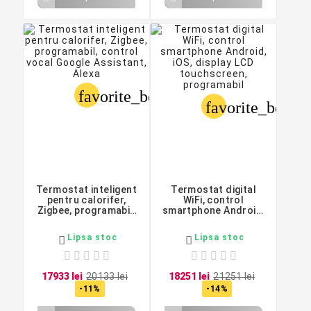
favorite_border
favorite_border
Termostat inteligent
Termostat digital
pentru calorifer,
WiFi, control
Zigbee, programabil,
smartphone Android,
control vocal Google
iOS, display LCD
Assistant, Alexa
touchscreen,
Lipsa stoc
Lipsa stoc


programabil
179
33
lei
201
33
lei
182
51
lei
212
51
lei
-11%
-14%