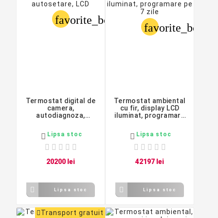
favorite_border
favorite_border
Termostat digital de
Termostat ambiental
camera,
cu fir, display LCD
autodiagnoza,
iluminat, programare
autosetare, LCD,
pe 7 zile
Honeywell
Lipsa stoc
Lipsa stoc


202
00
lei
421
97
lei


Lipsa stoc
Lipsa stoc
Transport gratuit