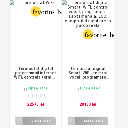
favorite_border
favorite_border
Termostat digital
Termostat digital
programabil internet
Smart, WiFi, control
WiFi, centrala termica
vocal, programare
control smartphone
saptamanala, LCD,
Android, iOS, BEOK
compatibil incalzire
Lipsa stoc
Lipsa stoc


in pardoseala
225
73
lei
201
33
lei


Lipsa stoc
Lipsa stoc