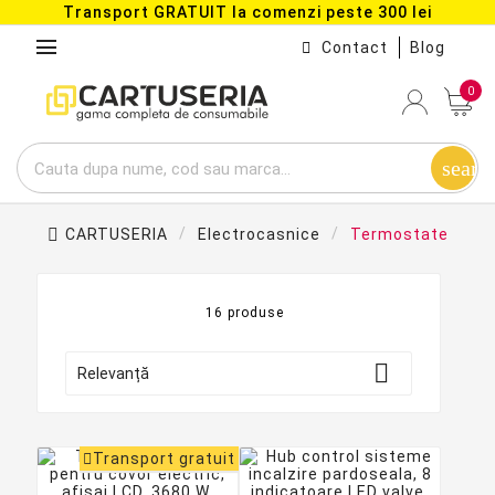
Transport GRATUIT la comenzi peste 300 lei
menu
Contact
Blog
0
searc
CARTUSERIA
Electrocasnice
Termostate
16 produse

Relevanță
Transport gratuit