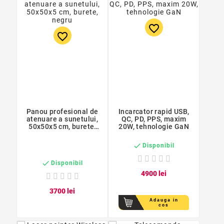
favorite_border
favorite_border
Panou profesional de
Incarcator rapid USB,
atenuare a sunetului,
QC, PD, PPS, maxim
50x50x5 cm, burete,
20W, tehnologie GaN
negru

Disponibil

Disponibil
49
00
lei
37
00
lei
Adauga in
cos