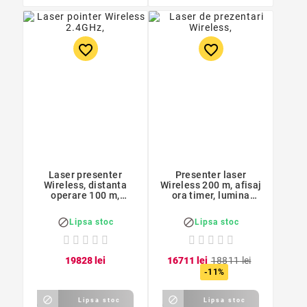
favorite_border
favorite_border
Laser presenter
Presenter laser
Wireless, distanta
Wireless 200 m, afisaj
operare 100 m,
ora timer, lumina
reincarcabil, fascicul
verde, reincarcabil
verde


Lipsa stoc
Lipsa stoc
198
28
lei
167
11
lei
188
11
lei
-11%


Lipsa stoc
Lipsa stoc