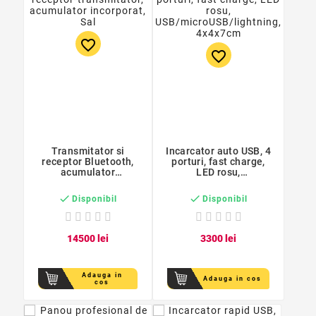
favorite_border
favorite_border
Transmitator si
Incarcator auto USB, 4
receptor Bluetooth,
porturi, fast charge,
acumulator
LED rosu,
incorporat, Sal
USB/microUSB/lightning,
4x4x7cm


Disponibil
Disponibil
145
00
lei
33
00
lei
Adauga in
Adauga in cos
cos