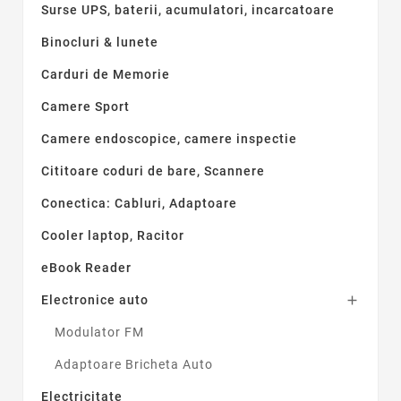
Tip accesoriu
Surse UPS, baterii, acumulatori, incarcatoare
Adaptor bluetooth
4
Binocluri & lunete
Air mouse
1
Antena omnidirectionala
Carduri de Memorie
1
Husa protectie
1
Camere Sport
Incarcator
4
Incarcator router
Camere endoscopice, camere inspectie
1
Panou atenuare sunet
1
Cititoare coduri de bare, Scannere
Pointer
8
Conectica: Cabluri, Adaptoare
Functioneaza cu
Cooler laptop, Racitor
iPhone
1
Android OS
8
eBook Reader
Casti Bluetooth
2
Electronice auto

HTPC
1
Laptop
1
Modulator FM
PDA
1
Adaptoare Bricheta Auto
PS3
1
Sistem audio
2
Electricitate