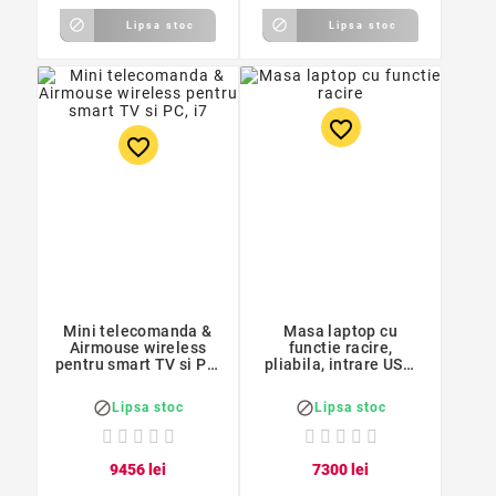


Lipsa stoc
Lipsa stoc
favorite_border
favorite_border
Mini telecomanda &
Masa laptop cu
Airmouse wireless
functie racire,
pentru smart TV si PC,
pliabila, intrare USB,
i7 Rii
picioare rotative,
aluminiu, 1,3kg, 45cm,


Lipsa stoc
Lipsa stoc
roz
94
56
lei
73
00
lei