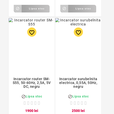


Lipsa stoc
Lipsa stoc
favorite_border
favorite_border
Incarcator router SM-
Incarcator surubelnita
S55, 50-60Hz, 2,5A, 5V
electrica, 0,55A, 50Hz,
DC, negru
negru


Lipsa stoc
Lipsa stoc
19
00
lei
25
00
lei