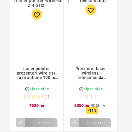
favorite_border
favorite_border
Laser pointer
Presenter laser
prezentari Wireless,
wireless,
raza actiune 100 m,
telecomanda
control 360 grade
prezentari indicator
rosu, USB, raza 100 m


Lipsa stoc
Lipsa stoc
(1)
76
26
lei
80
50
lei
90
50
lei
-11%


Lipsa stoc
Lipsa stoc