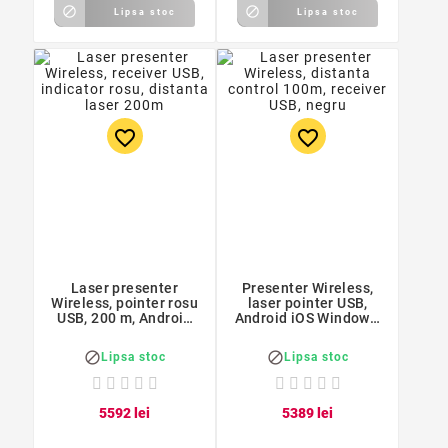


Lipsa stoc
Lipsa stoc
favorite_border
favorite_border
Laser presenter
Presenter Wireless,
Wireless, pointer rosu
laser pointer USB,
USB, 200 m, Android
Android iOS Windows,
iOS Windows
100 m, 650 nm, negru


Lipsa stoc
Lipsa stoc
55
92
lei
53
89
lei