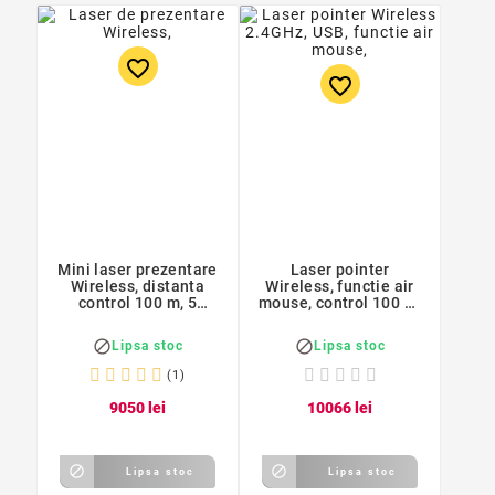
favorite_border
favorite_border
Mini laser prezentare
Laser pointer
Wireless, distanta
Wireless, functie air
control 100 m, 5
mouse, control 100 m,
butoane, reincarcabil
unda verde,
reincarcabil


Lipsa stoc
Lipsa stoc
(1)
90
50
lei
100
66
lei


Lipsa stoc
Lipsa stoc