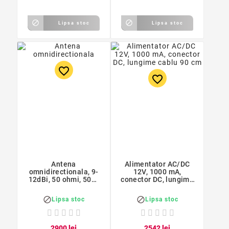


Lipsa stoc
Lipsa stoc
favorite_border
favorite_border
Antena
Alimentator AC/DC
omnidirectionala, 9-
12V, 1000 mA,
12dBi, 50 ohmi, 50W,
conector DC, lungime
negru
cablu 90 cm


Lipsa stoc
Lipsa stoc
29
00
lei
25
42
lei