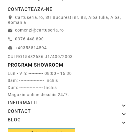
CONTACTEAZA-NE
Cartuseria.ro, Str Bucuresti nr. 88, Alba Iulia, Alba,
location_on
Romania
comenzi@cartuseria.ro
email
0376 448 890
call
+40358814594
print
CUI RO15432686 J1/409/2003
PROGRAM SHOWROOM
Lun - Vin: ---------- 08:00 - 16:30
Sam: ----------------- Inchis
Dum: ---------------- Inchis
Magazin online deschis 24/7.
INFORMATII

CONTACT

BLOG
