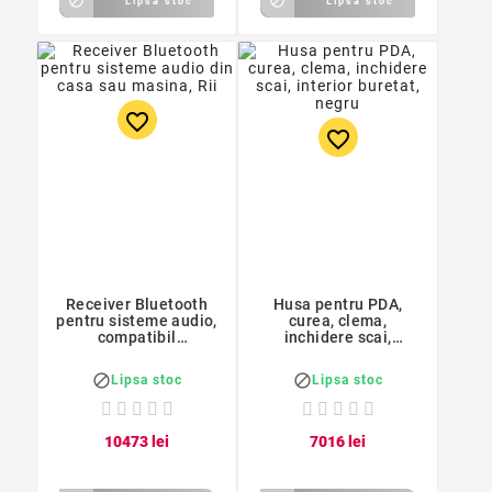


Lipsa stoc
Lipsa stoc
favorite_border
favorite_border
Receiver Bluetooth
Husa pentru PDA,
pentru sisteme audio,
curea, clema,
compatibil
inchidere scai,
smartphone, auto,
interior buretat, negru
tableta, Rii


Lipsa stoc
Lipsa stoc
104
73
lei
70
16
lei