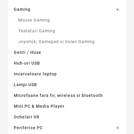
Tableta
4
Gaming

Telefoane Smart
4
Universal TV
1
Mouse Gaming
Windows/Mac/Lynux
9
Tastaturi Gaming
XBOX 360
1
Joystick, Gamepad si Volan Gaming
Genti / Huse
Hub-uri USB
Incarcatoare laptop
Lampi USB
Microfoane fara fir, wireless si bluetooth
Mini PC & Media Player
Ochelari VR
Periferice PC
