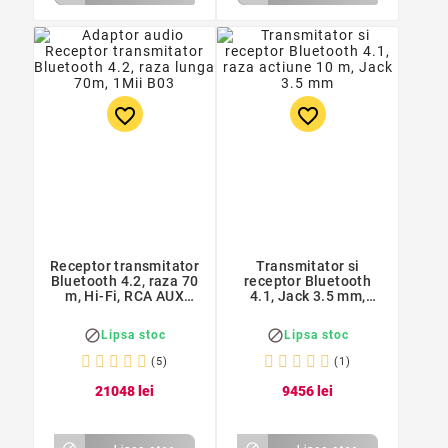
favorite_border
favorite_border
Receptor transmitator
Transmitator si
Bluetooth 4.2, raza 70
receptor Bluetooth
m, Hi-Fi, RCA AUX
4.1, Jack 3.5 mm,
3.5mm NFC, pentru TV
A2DP, AVRCP, SBC,
si PC
AAC si TTS


Lipsa stoc
Lipsa stoc
(5)
(1)
210
48
lei
94
56
lei