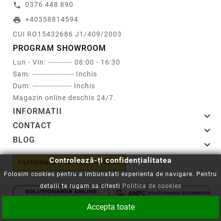
0376 448 890
call
+40358814594
print
CUI RO15432686 J1/409/2003
PROGRAM SHOWROOM
Lun - Vin: ---------- 08:00 - 16:30
Sam: ----------------- Inchis
Dum: ---------------- Inchis
Magazin online deschis 24/7.
INFORMATII

CONTACT

BLOG

Controlează-ți confidențialitatea
Controlează-ți confidențialitatea
Folosim cookies pentru a imbunatati experienta de navigare. Pentru
detalii te rugam sa citesti
Politica de cookies
Accepta toate