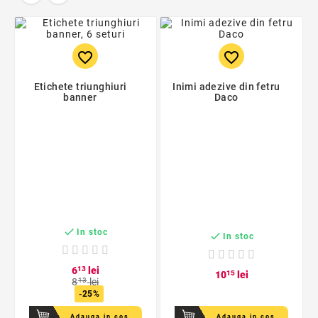
favorite_border
favorite_border
Etichete triunghiuri
Inimi adezive din fetru
banner
Daco

In stoc

In stoc
6
13
lei
10
15
lei
8
13
lei
-25%
Adauga in cos
Adauga in cos