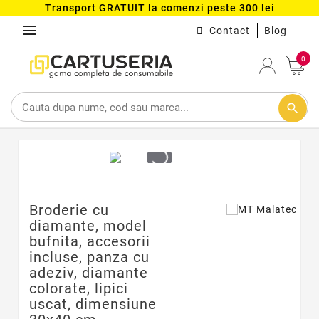
Transport GRATUIT la comenzi peste 300 lei
menu
Contact
Blog
0
search
Broderie cu
diamante, model
bufnita, accesorii
incluse, panza cu
adeziv, diamante
colorate, lipici
uscat, dimensiune