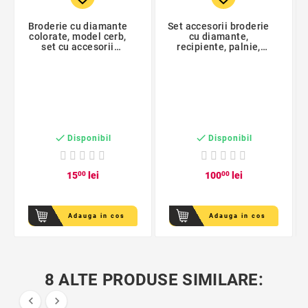
Broderie cu diamante
Set accesorii broderie
colorate, model cerb,
cu diamante,
set cu accesorii
recipiente, palnie,
incluse, panza cu
pixuri, pensete, pungi
adeziv, lipici uscat,
sfoara, spatula,
dimensiune 30x40 cm
multicolor


Disponibil
Disponibil
15
00
lei
100
00
lei
Adauga in cos
Adauga in cos
8 ALTE PRODUSE SIMILARE:

