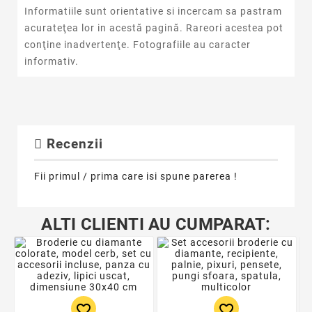
Informatiile sunt orientative si incercam sa pastram
acurateţea lor in acestă pagină. Rareori acestea pot
conţine inadvertenţe. Fotografiile au caracter
informativ.
Recenzii
Fii primul / prima care isi spune parerea !
ALTI CLIENTI AU CUMPARAT:
favorite_border
favorite_border