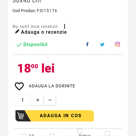
30x40 cm
Cod Produs:
FSI15176
Nu sunt inca recenzii
Adauga o recenzie

Disponibil
18
lei
00
favorite_border
ADAUGA LA DORINTE
ADAUGA IN COS