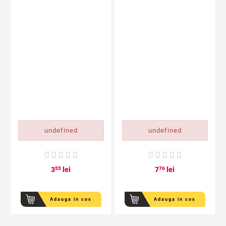
undefined
undefined
3
55
lei
7
76
lei
Adauga in cos
Adauga in cos