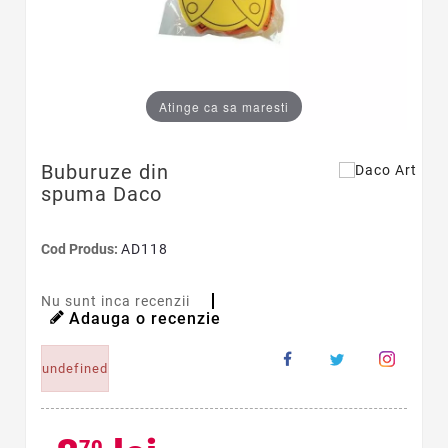
Atinge ca sa maresti
Buburuze din
spuma Daco
Cod Produs:
AD118
Nu sunt inca recenzii
Adauga o recenzie
undefined
70