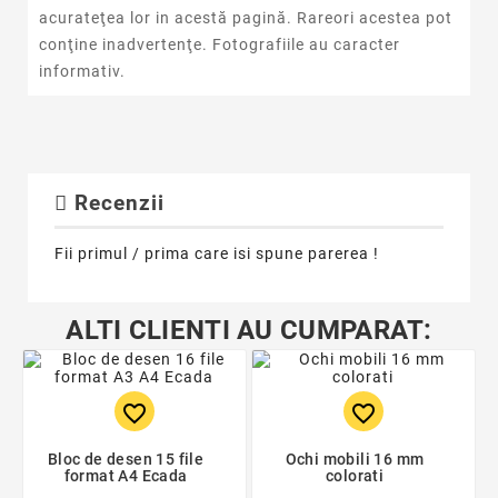
acurateţea lor in acestă pagină. Rareori acestea pot
conţine inadvertenţe. Fotografiile au caracter
informativ.
Recenzii
Fii primul / prima care isi spune parerea !
ALTI CLIENTI AU CUMPARAT:
favorite_border
favorite_border
Bloc de desen 15 file
Ochi mobili 16 mm
format A4 Ecada
colorati