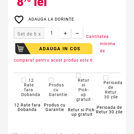
8
lei
favorite_border
ADAUGA LA DORINTE
Set de 6 x
Cantitatea
minima
ADAUGA IN COS
de
cumparat pentru acest produs este 6.
12 Rate fara
Produs cu
Perioada de
Dobanda
Garantie
Retur si Pick-
Retur 30 zile
up gratuit