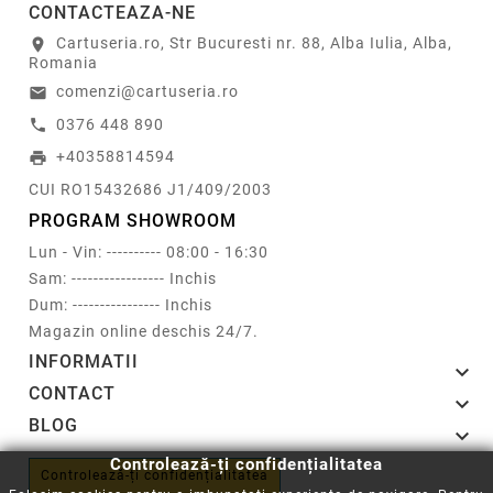
CONTACTEAZA-NE
Cartuseria.ro, Str Bucuresti nr. 88, Alba Iulia, Alba,
location_on
Romania
comenzi@cartuseria.ro
email
0376 448 890
call
+40358814594
print
CUI RO15432686 J1/409/2003
PROGRAM SHOWROOM
Lun - Vin: ---------- 08:00 - 16:30
Sam: ----------------- Inchis
Dum: ---------------- Inchis
Magazin online deschis 24/7.
INFORMATII

CONTACT

BLOG

Controlează-ți confidențialitatea
Controlează-ți confidențialitatea