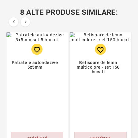
8 ALTE PRODUSE SIMILARE:


favorite_border
favorite_border
Patratele autoadezive
Betisoare de lemn
5x5mm
multicolore - set 150
bucati