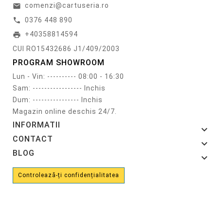
comenzi@cartuseria.ro
email
0376 448 890
call
+40358814594
print
CUI RO15432686 J1/409/2003
PROGRAM SHOWROOM
Lun - Vin: ---------- 08:00 - 16:30
Sam: ----------------- Inchis
Dum: ---------------- Inchis
Magazin online deschis 24/7.
INFORMATII

CONTACT

BLOG

Controlează-ți confidențialitatea