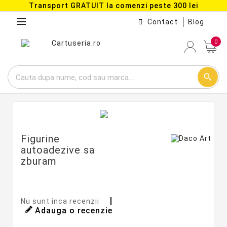
Transport GRATUIT la comenzi peste 300 lei
menu
Contact
Blog
0
search
Figurine
autoadezive sa
zburam
Nu sunt inca recenzii
Adauga o recenzie