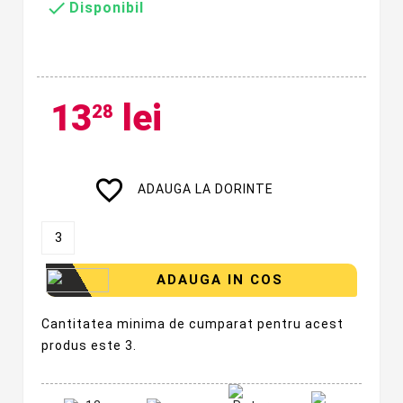

Disponibil
13
lei
28
favorite_border
ADAUGA LA DORINTE
ADAUGA IN COS
Cantitatea minima de cumparat pentru acest
produs este 3.