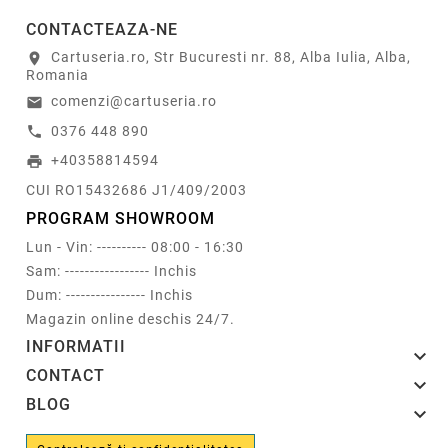
CONTACTEAZA-NE
Cartuseria.ro, Str Bucuresti nr. 88, Alba Iulia, Alba,
location_on
Romania
comenzi@cartuseria.ro
email
0376 448 890
call
+40358814594
print
CUI RO15432686 J1/409/2003
PROGRAM SHOWROOM
Lun - Vin: ---------- 08:00 - 16:30
Sam: ----------------- Inchis
Dum: ---------------- Inchis
Magazin online deschis 24/7.
INFORMATII

CONTACT

BLOG
