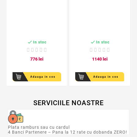


In stoc
In stoc
7
76
lei
11
40
lei
Adauga in cos
Adauga in cos
SERVICIILE NOASTRE
Plata ramburs sau cu cardul
4 Banci Partenere – Pana la 12 rate cu dobanda ZERO!