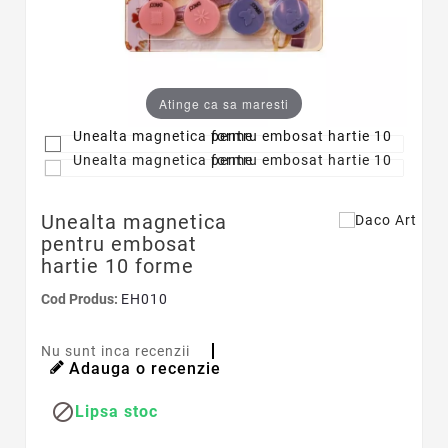
Atinge ca sa maresti
Unealta magnetica
pentru embosat
hartie 10 forme
Cod Produs:
EH010
Nu sunt inca recenzii
Adauga o recenzie

Lipsa stoc