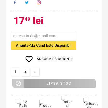
17
lei
49
Anunta-Ma Cand Este Disponibil
favorite_border
ADAUGA LA DORINTE

LIPSA STOC