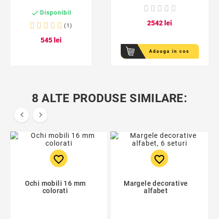

Disponibil
25
42
lei
(1)
5
45
lei
Adauga in cos
8 ALTE PRODUSE SIMILARE:


favorite_border
favorite_border
Ochi mobili 16 mm
Margele decorative
colorati
alfabet