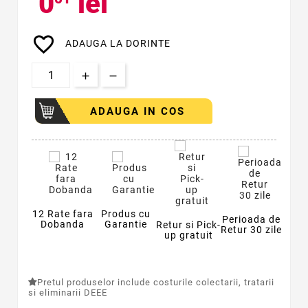
0
lei
favorite_border
ADAUGA LA DORINTE
ADAUGA IN COS
12 Rate fara
Produs cu
Perioada de
Dobanda
Garantie
Retur si Pick-
Retur 30 zile
up gratuit
Pretul produselor include costurile colectarii, tratarii
si eliminarii DEEE