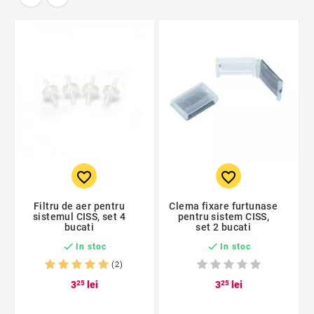
favorite_border
favorite_border
Filtru de aer pentru
Clema fixare furtunase
sistemul CISS, set 4
pentru sistem CISS,
bucati
set 2 bucati


In stoc
In stoc
(2)
3
25
lei
3
25
lei