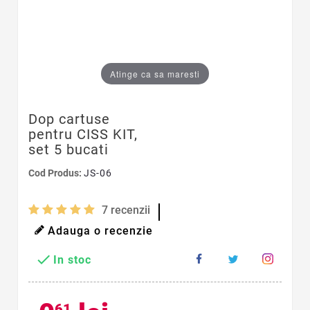
Atinge ca sa maresti
Dop cartuse
pentru CISS KIT,
set 5 bucati
Cod Produs:
JS-06
7
recenzii
Adauga o recenzie

In stoc
61