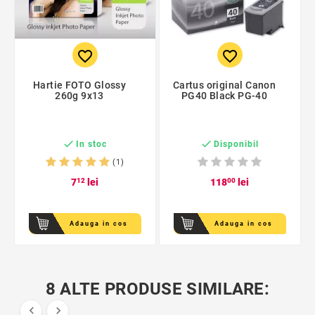
favorite_border
favorite_border
Hartie FOTO Glossy
Cartus original Canon
260g 9x13
PG40 Black PG-40


In stoc
Disponibil
(1)
7
12
lei
118
00
lei
Adauga in cos
Adauga in cos
8 ALTE PRODUSE SIMILARE:

