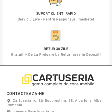
SUPORT CLIENTI RAPID
Serviciu Live - Pentru Raspunsuri Imediate!
RETUR 30 ZILE
Gratuit – De La Preluare La Returnarea In Depozit!
CONTACTEAZA-NE
Cartuseria.ro, Str Bucuresti nr. 88, Alba Iulia, Alba,
location_on
Romania
comenzi@cartuseria.ro
email