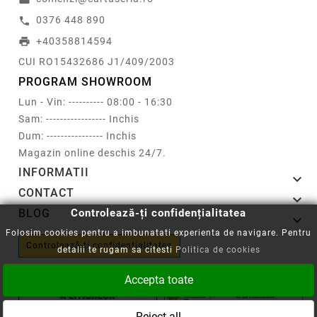
0376 448 890
call
+40358814594
print
CUI RO15432686 J1/409/2003
PROGRAM SHOWROOM
Lun - Vin: ---------- 08:00 - 16:30
Sam: ----------------- Inchis
Dum: ---------------- Inchis
Magazin online deschis 24/7.
INFORMATII

CONTACT

Controlează-ți confidențialitatea
BLOG

Folosim cookies pentru a imbunatati experienta de navigare. Pentru
Controlează-ți confidențialitatea
detalii te rugam sa citesti
Politica de cookies
Accepta toate
Reject all