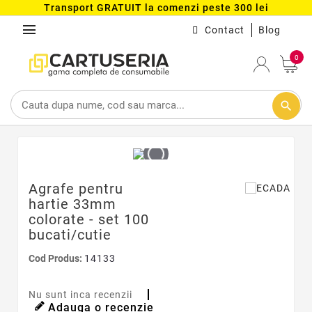
Transport GRATUIT la comenzi peste 300 lei
menu
Contact
Blog
0
search
Agrafe pentru
hartie 33mm
colorate - set 100
bucati/cutie
Cod Produs:
14133
Nu sunt inca recenzii
Adauga o recenzie