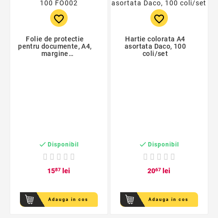
favorite_border
favorite_border
Folie de protectie
Hartie colorata A4
pentru documente, A4,
asortata Daco, 100
margine
coli/set
multiperforata, 100
bucati


Disponibil
Disponibil
15
87
lei
20
67
lei
Adauga in cos
Adauga in cos