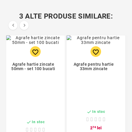
3 ALTE PRODUSE SIMILARE:


favorite_border
favorite_border
Agrafe hartie zincate
Agrafe pentru hartie
50mm - set 100 bucati
33mm zincate

In stoc

In stoc
2
74
lei