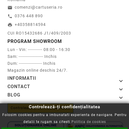
comenzi@cartuseria.ro
email
0376 448 890
call
+40358814594
print
CUI RO15432686 J1/409/2003
PROGRAM SHOWROOM
Lun - Vin: ---------- 08:00 - 16:30
Sam: ----------------- Inchis
Dum: ---------------- Inchis
Magazin online deschis 24/7.
INFORMATII

CONTACT

BLOG

Controlează-ți confidențialitatea
Controlează-ți confidențialitatea
Folosim cookies pentru a imbunatati experienta de navigare. Pentru
detalii te rugam sa citesti
Politica de cookies