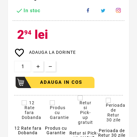

In stoc
2
lei
94
favorite_border
ADAUGA LA DORINTE
ADAUGA IN COS
12 Rate fara
Produs cu
Perioada de
Dobanda
Garantie
Retur si Pick-
Retur 30 zile