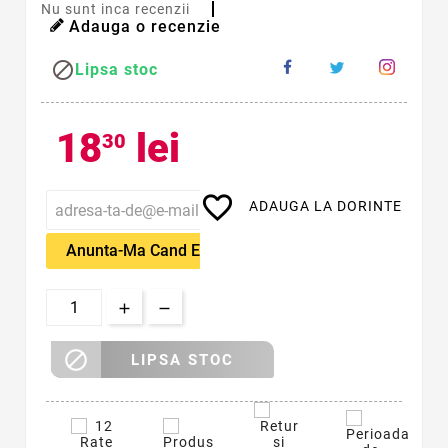
Nu sunt inca recenzii
Adauga o recenzie

Lipsa stoc
18
lei
30
favorite_border
ADAUGA LA DORINTE
Anunta-Ma Cand Este Disponibil

LIPSA STOC