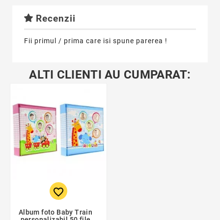
Recenzii
Fii primul / prima care isi spune parerea !
ALTI CLIENTI AU CUMPARAT:
favorite_border
Album foto Baby Train
personalizabil 50 file