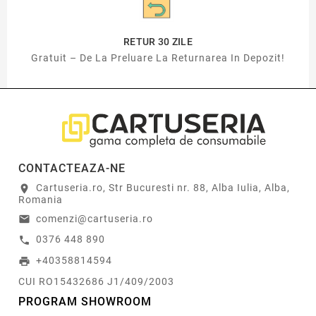
RETUR 30 ZILE
Gratuit – De La Preluare La Returnarea In Depozit!
CONTACTEAZA-NE
Cartuseria.ro, Str Bucuresti nr. 88, Alba Iulia, Alba,
location_on
Romania
comenzi@cartuseria.ro
email
0376 448 890
call
+40358814594
print
CUI RO15432686 J1/409/2003
PROGRAM SHOWROOM