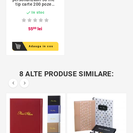
tip carte 200 poze
format 10x15

In stoc
55
00
lei
Adauga in cos
8 ALTE PRODUSE SIMILARE:

