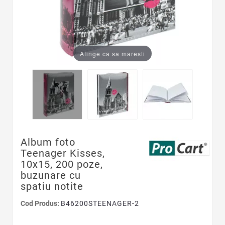
Atinge ca sa maresti
Album foto
Teenager Kisses,
10x15, 200 poze,
buzunare cu
spatiu notite
Cod Produs:
B46200STEENAGER-2