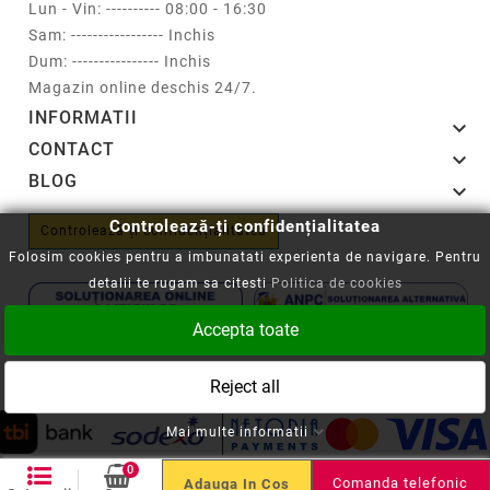
Lun - Vin: ---------- 08:00 - 16:30
Sam: ----------------- Inchis
Dum: ---------------- Inchis
Magazin online deschis 24/7.
INFORMATII

CONTACT

BLOG

Controlează-ți confidențialitatea
Controlează-ți confidențialitatea
Folosim cookies pentru a imbunatati experienta de navigare. Pentru
detalii te rugam sa citesti
Politica de cookies
Accepta toate
Copyright © 2008-2026 - Cartuseria.ro
Reject all
ANPC
||
Politica SOL
Mai multe informatii
0
Comanda telefonic
Adauga In Cos