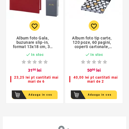
favorite_border
favorite_border
Album foto Gala,
Album foto tip carte,
buzunare slip-in,
120 poze, 60 pagini,
format 13x18 cm, 36
coperti cartonate,
poze
Golden Hearts


In stoc
In stoc
31
00
lei
50
00
lei
23,25 lei pt cantitati mai
40,00 lei pt cantitati mai
mari de 6
mari de 2
Adauga in cos
Adauga in cos