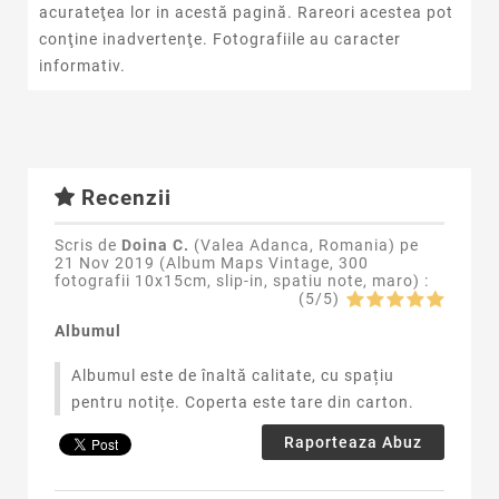
acurateţea lor in acestă pagină. Rareori acestea pot
conţine inadvertenţe. Fotografiile au caracter
informativ.
Recenzii
Scris de
Doina C.
(Valea Adanca, Romania) pe
21 Nov 2019 (
Album Maps Vintage, 300
fotografii 10x15cm, slip-in, spatiu note, maro
) :
(
5
/
5
)
Albumul
Albumul este de înaltă calitate, cu spațiu
pentru notițe. Coperta este tare din carton.
Raporteaza Abuz