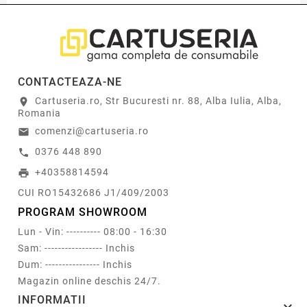
CONTACTEAZA-NE
Cartuseria.ro, Str Bucuresti nr. 88, Alba Iulia, Alba,
location_on
Romania
comenzi@cartuseria.ro
email
0376 448 890
call
+40358814594
print
CUI RO15432686 J1/409/2003
PROGRAM SHOWROOM
Lun - Vin: ---------- 08:00 - 16:30
Sam: ----------------- Inchis
Dum: ---------------- Inchis
Magazin online deschis 24/7.
INFORMATII
