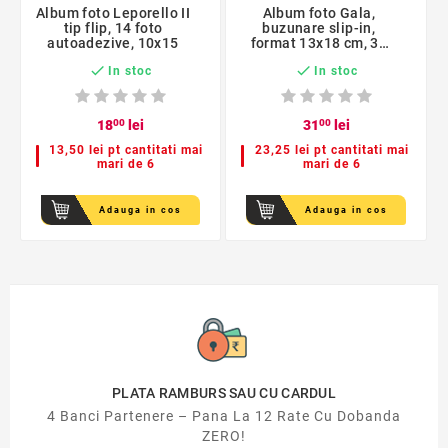
Album foto Leporello II
Album foto Gala,
tip flip, 14 foto
buzunare slip-in,
autoadezive, 10x15
format 13x18 cm, 36
poze


In stoc
In stoc
18
00
lei
31
00
lei
13,50 lei pt cantitati mai
23,25 lei pt cantitati mai
mari de 6
mari de 6
Adauga in cos
Adauga in cos
PLATA RAMBURS SAU CU CARDUL
4 Banci Partenere – Pana La 12 Rate Cu Dobanda
ZERO!