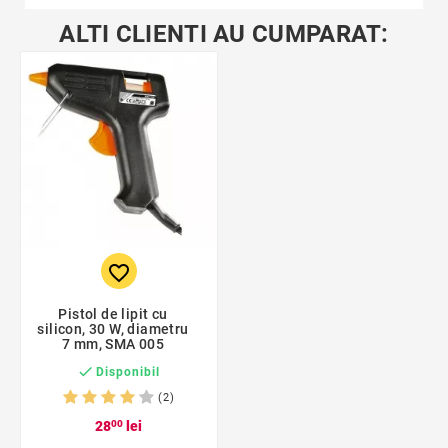
ALTI CLIENTI AU CUMPARAT:
favorite_border
Pistol de lipit cu
silicon, 30 W, diametru
7 mm, SMA 005

Disponibil
(2)
28
00
lei