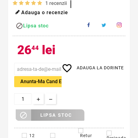
1
recenzii
Adauga o recenzie

Lipsa stoc
26
lei
44
favorite_border
ADAUGA LA DORINTE
Anunta-Ma Cand Este Disponibil

LIPSA STOC