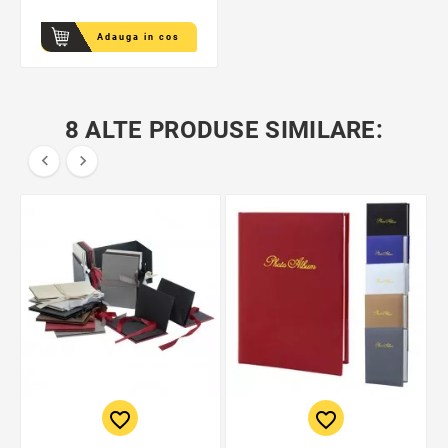
Adauga in cos
8 ALTE PRODUSE SIMILARE:


favorite_border
favorite_border