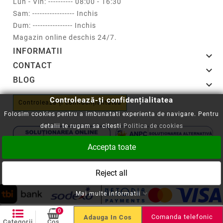
Lun - Vin: ---------- 08:00 - 16:30
Sam: ----------------- Inchis
Dum: ---------------- Inchis
Magazin online deschis 24/7.
INFORMATII

CONTACT

BLOG

Controlează-ți confidențialitatea
Controlează-ți confidențialitatea
Folosim cookies pentru a imbunatati experienta de navigare. Pentru
detalii te rugam sa citesti
Politica de cookies
Accepta toate
Copyright © 2008-2026 - Cartuseria.ro
Reject all
ANPC
||
Politica SOL
Mai multe informatii
0
Comanda telefonic
Adauga In Cos
Categorii
Cos