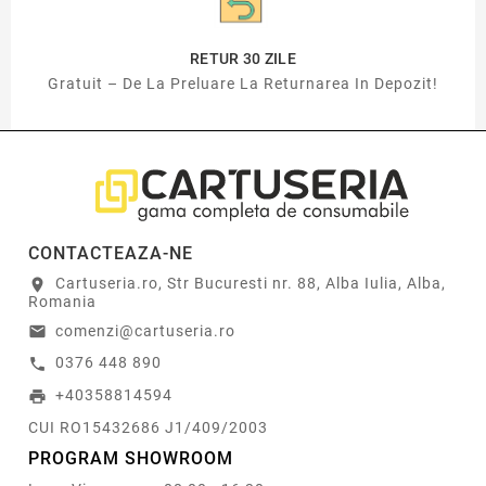
RETUR 30 ZILE
Gratuit – De La Preluare La Returnarea In Depozit!
CONTACTEAZA-NE
Cartuseria.ro, Str Bucuresti nr. 88, Alba Iulia, Alba,
location_on
Romania
comenzi@cartuseria.ro
email
0376 448 890
call
+40358814594
print
CUI RO15432686 J1/409/2003
PROGRAM SHOWROOM