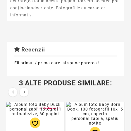
acurateţea lor in acestă pagină. Rareori acestea pot
conţine inadvertenţe. Fotografiile au caracter
informativ.
Recenzii
Fii primul / prima care isi spune parerea !
3 ALTE PRODUSE SIMILARE:


La Reducere!
favorite_border