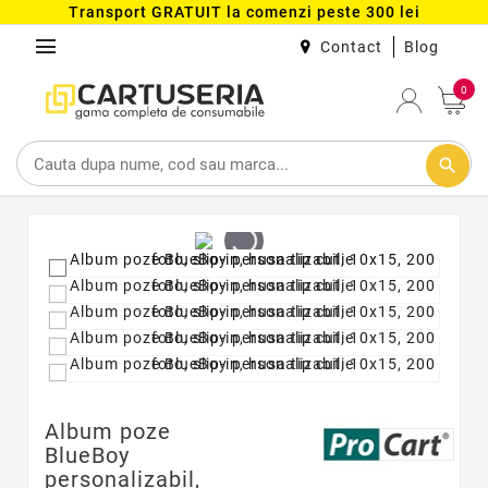
Transport GRATUIT la comenzi peste 300 lei
menu
Contact
Blog
0
search
Album poze
BlueBoy
personalizabil,