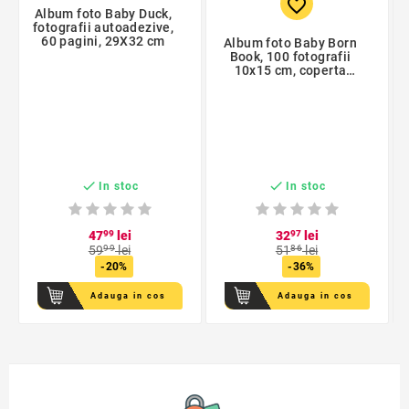
favorite_border
Album foto Baby Duck,
fotografii autoadezive,
60 pagini, 29X32 cm
Album foto Baby Born
Book, 100 fotografii
10x15 cm, coperta
personalizabila, spatiu
notite


In stoc
In stoc
47
99
lei
32
97
lei
59
99
lei
51
86
lei
-20%
-36%
Adauga in cos
Adauga in cos