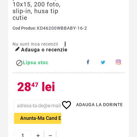
10x15, 200 foto,
slip-in, husa tip
cutie
Cod Produs:
KD46200WBBABY-16-2
Nu sunt inca recenzii
Adauga o recenzie

Lipsa stoc
28
lei
47
favorite_border
ADAUGA LA DORINTE
Anunta-Ma Cand Este Disponibil