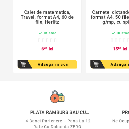
Caiet de matematica,
Carnetel dictand


Travel, format A4, 60 de
format A4, 50 file
file, Herlitz
g/mp, cu spi


In stoc
In sto
6
31
lei
15
51
lei
Adauga in cos
Adauga 
PLATA RAMBURS SAU CU
PR
CARDUL
4 Banci Partenere – Pana La 12
Ne Ocup
Rate Cu Dobanda ZERO!