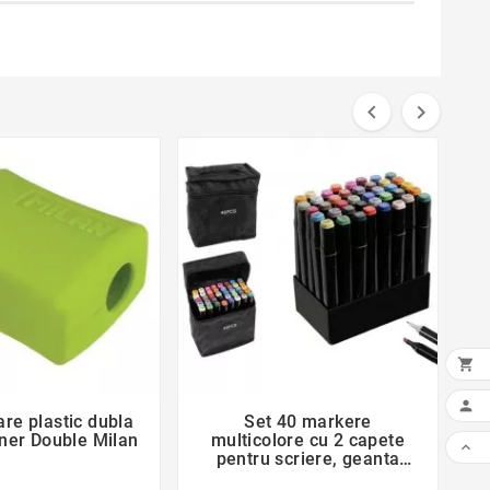



favorite_border
favorite_border

are plastic dubla
Set 40 markere


iner Double Milan
multicolore cu 2 capete
K

pentru scriere, geanta
depozitare inclusa