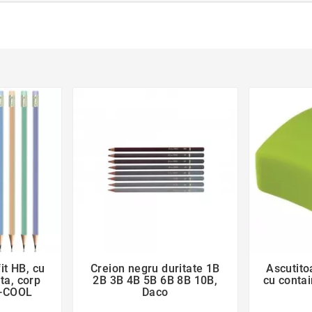
der
favorite_border
it HB, cu
Creion negru duritate 1B
Ascutito

ta, corp
2B 3B 4B 5B 6B 8B 10B,
cu conta
 S-COOL
Daco