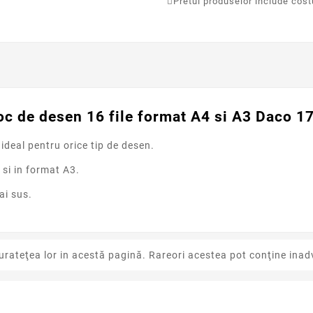
Pretul produselor include costur
oc de desen 16 file format A4 si A3 Daco 1
ideal pentru orice tip de desen.
 si in format A3.
ai sus.
urateţea lor in acestă pagină. Rareori acestea pot conţine inadv