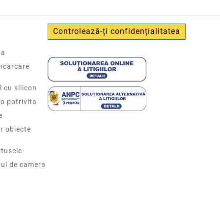
Controlează-ți confidențialitatea
ta
incarcare
l cu silicon
o potrivita
e
r obiecte
tusele
rul de camera