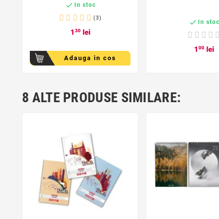

In stoc
(3)

In sto
1
30
lei
1
00
lei
Adauga in cos
8 ALTE PRODUSE SIMILARE:
favorite_border
favorite_bor