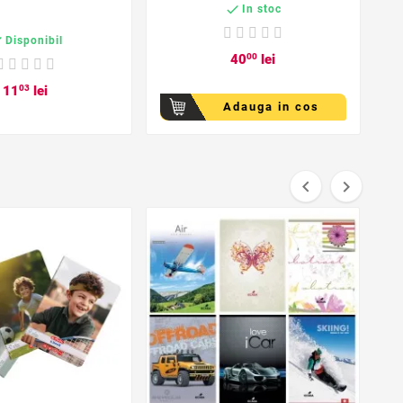

In stoc

Disponibil
40
00
lei
11
03
lei
Adauga in cos


favorite_border
favorite_border