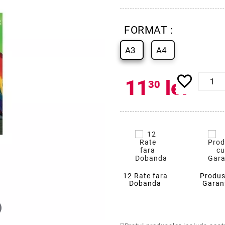
FORMAT :
A3
A4
favorite_border
11
lei
30
12 Rate fara
Produs
Dobanda
Garan