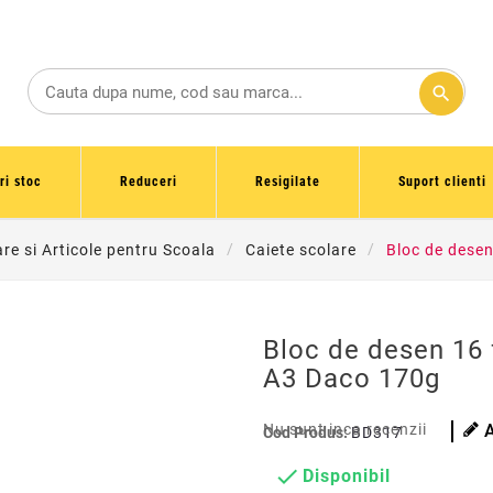
search
ri stoc
Reduceri
Resigilate
Suport clienti
are si Articole pentru Scoala
Caiete scolare
Bloc de desen
Bloc de desen 16 f
A3 Daco 170g
Nu sunt inca recenzii
Cod Produs:
BD317

Disponibil