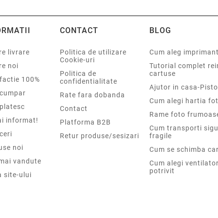
ORMATII
CONTACT
BLOG
e livrare
Politica de utilizare
Cum aleg impriman
Cookie-uri
re noi
Tutorial complet re
Politica de
cartuse
sfactie 100%
confidentialitate
Ajutor in casa-Pisto
cumpar
Rate fara dobanda
Cum alegi hartia fot
platesc
Contact
Rame foto frumoas
i informat!
Platforma B2B
Cum transporti sigu
ceri
Retur produse/sesizari
fragile
use noi
Cum se schimba car
 mai vandute
Cum alegi ventilato
potrivit
 site-ului