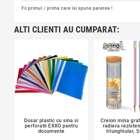
Fii primul / prima care isi spune parerea !
ALTI CLIENTI AU CUMPARAT:
favorite_border
favorite_bor
Dosar plastic cu sina si
Creion mina graf


perforatii EXXO pentru
radiera rezisten
documente
triunghiular,