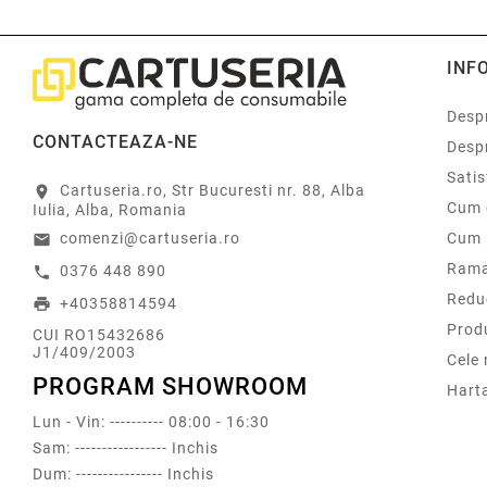
INF
Despr
CONTACTEAZA-NE
Desp
Sati
Cartuseria.ro, Str Bucuresti nr. 88, Alba
location_on
Cum 
Iulia, Alba, Romania
comenzi@cartuseria.ro
Cum 
email
Rama
0376 448 890
call
Redu
+40358814594
print
Prod
CUI RO15432686
J1/409/2003
Cele
PROGRAM SHOWROOM
Harta
Lun - Vin: ---------- 08:00 - 16:30
Sam: ----------------- Inchis
Dum: ---------------- Inchis