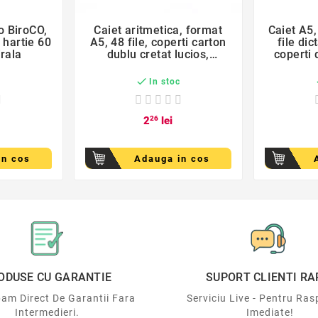
o BiroCO,
Caiet aritmetica, format
Caiet A5,

 hartie 60
A5, 48 file, coperti carton
file di
rala
dublu cretat lucios,
coperti 
Monster Truck

c
In stoc
2
26
lei
in cos
Adauga in cos
ODUSE CU GARANTIE
SUPORT CLIENTI RA
am Direct De Garantii Fara
Serviciu Live - Pentru Ras
Intermedieri.
Imediate!