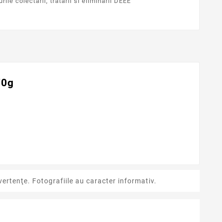
ile colectarii, tratarii si eliminarii DEEE
70g
ertenţe. Fotografiile au caracter informativ.