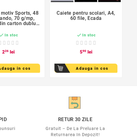
 motiv Sports, 48
Caiete pentru scolari, A4,
C


ctando, 70 g/mp,
60 file, Ecada
7
din carton dublu
co
lucios


In stoc
In stoc
2
26
lei
5
90
lei
Adauga in cos
Adauga in cos
PID
RETUR 30 ZILE
punsuri
Gratuit – De La Preluare La
Returnarea In Depozit!