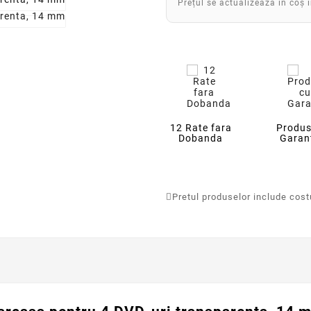
Prețul se actualizează în coș 
12 Rate fara
Produs
Dobanda
Garan
Pretul produselor include costur