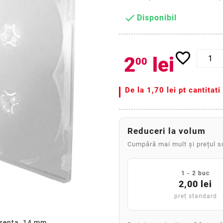

Disponibil
favorite_border
2
lei
00
De la
1,70 lei pt cantitat
Reduceri la volum
Cumpără mai mult și prețul 
1 - 2 buc
2,00 lei
preț standard