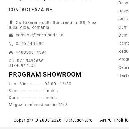
Despr
CONTACTEAZA-NE
Desp
Sati
Cartuseria.ro, Str Bucuresti nr. 88, Alba
location_on
Cum 
Iulia, Alba, Romania
comenzi@cartuseria.ro
Cum 
email
Rama
0376 448 890
call
Redu
+40358814594
print
Prod
CUI RO15432686
J1/409/2003
Cele
PROGRAM SHOWROOM
Harta
Lun - Vin: ---------- 08:00 - 16:30
Sam: ----------------- Inchis
Dum: ---------------- Inchis
Magazin online deschis 24/7.
Copyright © 2008-2026 - Cartuseria.ro
ANPC
||
Politi