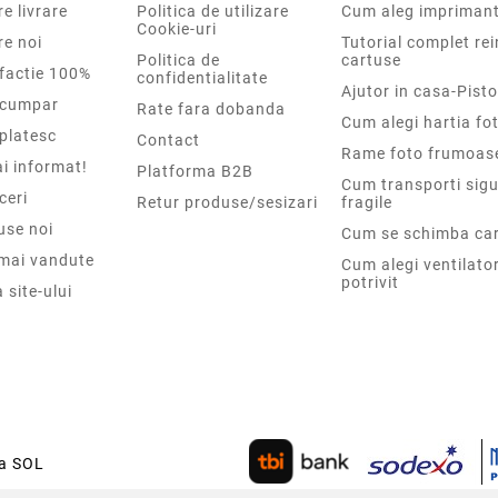
e livrare
Politica de utilizare
Cum aleg impriman
Cookie-uri
re noi
Tutorial complet re
Politica de
cartuse
sfactie 100%
confidentialitate
Ajutor in casa-Pisto
cumpar
Rate fara dobanda
Cum alegi hartia fot
platesc
Contact
Rame foto frumoas
i informat!
Platforma B2B
Cum transporti sigu
ceri
Retur produse/sesizari
fragile
use noi
Cum se schimba car
 mai vandute
Cum alegi ventilato
potrivit
 site-ului
ca SOL