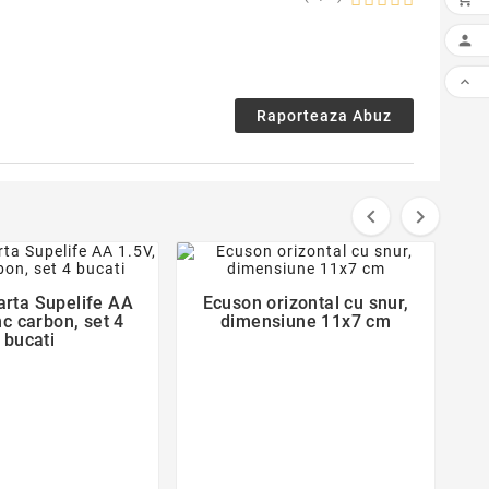


Raporteaza Abuz


favorite_border
favorite_border
Varta Supelife AA
Ecuson orizontal cu snur,


nc carbon, set 4
dimensiune 11x7 cm
bucati