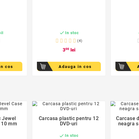

il
In stoc
(4)
3
00
lei
in cos
Adauga in cos
der
favorite_border
c Jewel
Carcasa plastic pentru 12
Carcase 

D 10 mm
DVD-uri
neagra s

In stoc