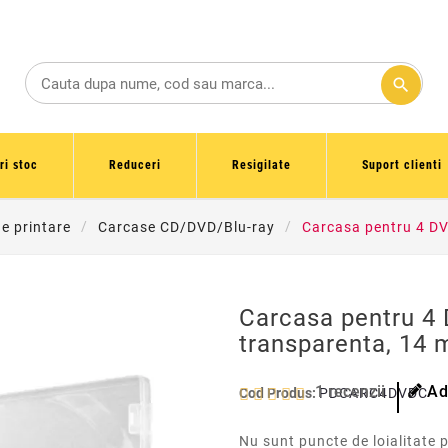
search
ri stoc
Reduceri
Resigilate
Suport clienti
de printare
Carcase CD/DVD/Blu-ray
Carcasa pentru 4 DV
Carcasa pentru 4 
transparenta, 14
1
recenzii
Ad
Cod Produs:
PDCARC4DVDCLE
Nu sunt puncte de loialitate 