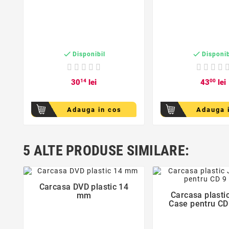


Disponibil
Disponib
30
14
lei
43
00
lei
Adauga in cos
Adauga 
5 ALTE PRODUSE SIMILARE:
favorite_border
favorite_bor
Carcasa DVD plastic 14

Carcasa plasti
mm

Case pentru C