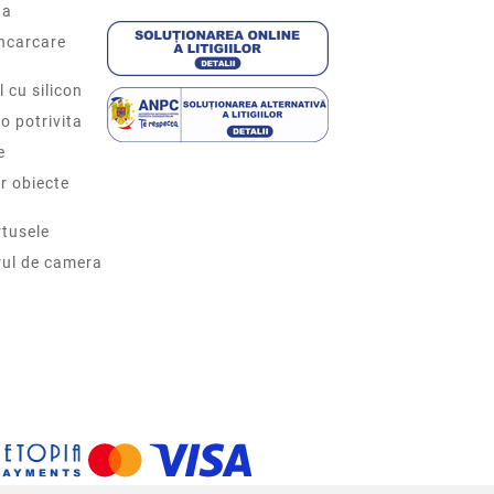
ta
incarcare
l cu silicon
o potrivita
e
r obiecte
tusele
rul de camera