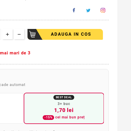
ADAUGA IN COS
i mai mari de 3
scade automat
BEST DEAL
3+ buc
1,70 lei
cel mai bun preț
-15%