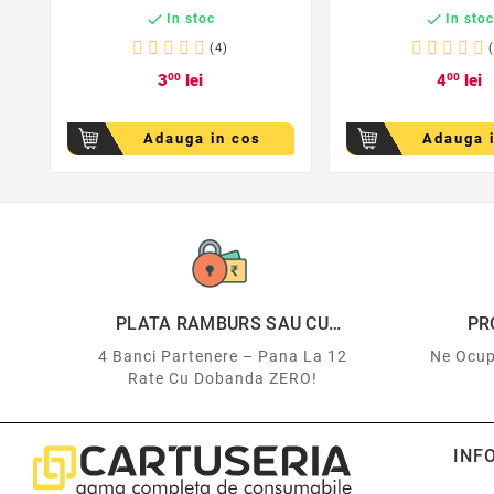


In stoc
In sto
(4)
3
00
lei
4
00
lei
Adauga in cos
Adauga 
PLATA RAMBURS SAU CU
PR
CARDUL
4 Banci Partenere – Pana La 12
Ne Ocup
Rate Cu Dobanda ZERO!
INF