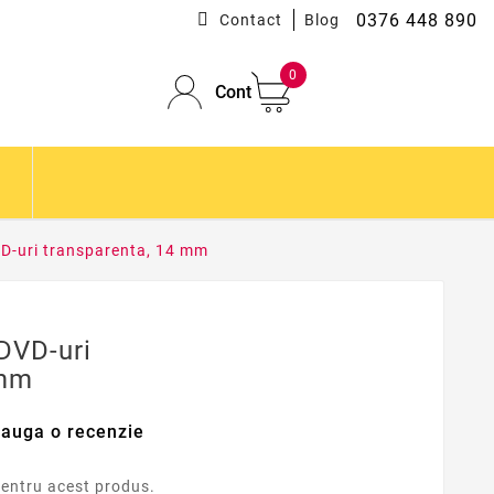
0376 448 890
Contact
Blog
0
Cont
D-uri transparenta, 14 mm
DVD-uri
 mm
auga o recenzie
AR
pentru acest produs.