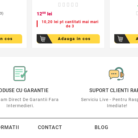
c
12
00
lei
(3)
10,20 lei pt cantitati mai mari
de 3
in cos
Adauga in cos
ODUSE CU GARANTIE
SUPORT CLIENTI RA
am Direct De Garantii Fara
Serviciu Live - Pentru Ras
Intermedieri.
Imediate!
ORMATII
CONTACT
BLOG