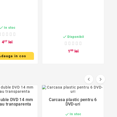
S
ap

In stoc

Disponibil
4
27
lei
1
00
lei
Adauga in cos


favorite_border
favorite_border
duble DVD 14 mm
Carcasa plastic pentru 6


au transparenta
DVD-uri

In stoc