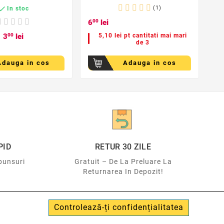

(1)
In stoc
6
00
lei
3
00
lei
5,10 lei pt cantitati mai mari
de 3
Adauga in cos
Adauga in cos
PID
RETUR 30 ZILE
punsuri
Gratuit – De La Preluare La
Returnarea In Depozit!
Controlează-ți confidențialitatea