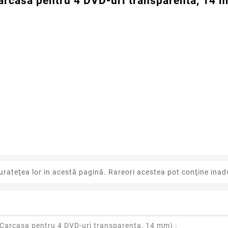
arcasa pentru 4 DVD-uri transparenta, 14 
urateţea lor in acestă pagină. Rareori acestea pot conţine inadv
Carcasa pentru 4 DVD-uri transparenta, 14 mm
) :