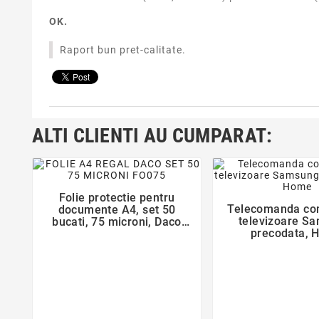
OK.
Raport bun pret-calitate.
ALTI CLIENTI AU CUMPARAT:
favorite_border
favorite_bor
Folie protectie pentru

Telecomanda com
documente A4, set 50

televizoare S
bucati, 75 microni, Daco
precodata, 
Regal