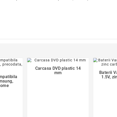
favorite_border
der
Carcasa DVD plastic 14

Baterii 
mm
patibila
1.5V, zi
amsung,
Home