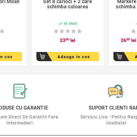
ori Milan
Set 8 carioci + 2 care
Markere 
schimba culoarea
schimba 

c
In stoc
23
56
lei
26
00
lei
in cos
Adauga in cos
der
favorite_border

ODUSE CU GARANTIE
SUPORT CLIENTI RA
am Direct De Garantii Fara
Serviciu Live - Pentru Ras
Intermedieri.
Imediate!