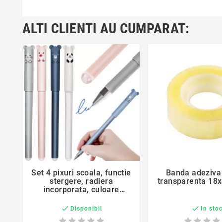
ALTI CLIENTI AU CUMPARAT:
Set 4 pixuri scoala, functie
Banda adeziva
stergere, radiera
transparenta 18
incorporata, culoare
scriere albastra


Disponibil
In sto