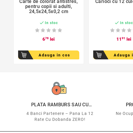
Carte de colorat antistres,
Carioci cu 12 cul
pentru copii si adulti,
24,5x24,5x0,2 cm


In stoc
In sto
6
78
lei
11
91
lei
Adauga in cos
Adauga 
favorite_border
favorite_bor


PLATA RAMBURS SAU CU
PR
CARDUL
4 Banci Partenere – Pana La 12
Ne Ocup
Rate Cu Dobanda ZERO!