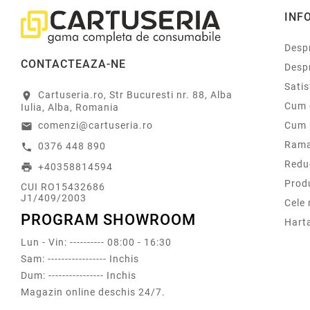
INF
Despr
CONTACTEAZA-NE
Desp
Sati
Cartuseria.ro, Str Bucuresti nr. 88, Alba
location_on
Cum 
Iulia, Alba, Romania
comenzi@cartuseria.ro
Cum 
email
Rama
0376 448 890
call
Redu
+40358814594
print
Prod
CUI RO15432686
J1/409/2003
Cele
PROGRAM SHOWROOM
Harta
Lun - Vin: ---------- 08:00 - 16:30
Sam: ----------------- Inchis
Dum: ---------------- Inchis
Magazin online deschis 24/7.