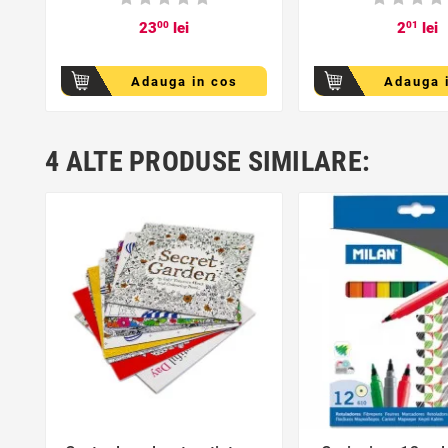
23
00
lei
2
01
lei
Adauga in cos
Adauga 
favorite_border
favorite_bor


4 ALTE PRODUSE SIMILARE: