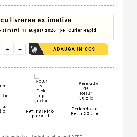
u livrarea estimativa
6
si
marți, 11 august 2026
pe
Curier Rapid
ADAUGA IN COS
 cu
Perioada de
tie
Retur si Pick-
Retur 30 zile
up gratuit
rile colectarii, tratarii si eliminarii DEEE