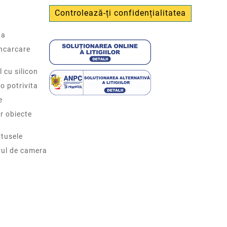
Controlează-ți confidențialitatea
ta
incarcare
l cu silicon
o potrivita
e
r obiecte
tusele
rul de camera