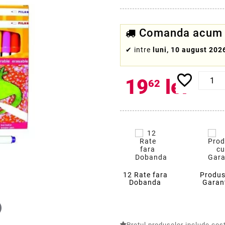
Comanda acum c
✔
intre
luni, 10 august 202
favorite_border
19
lei
62
12 Rate fara
Produs
Dobanda
Garan
Pretul produselor include costu