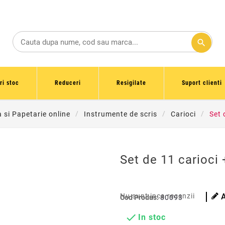
search
ri stoc
Reduceri
Resigilate
Suport clienti
a si Papetarie online
Instrumente de scris
Carioci
Set 
Set de 11 carioci 
Nu sunt inca recenzii
Cod Produs:
80093

In stoc