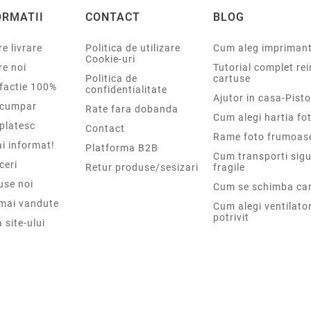
ORMATII
CONTACT
BLOG
e livrare
Politica de utilizare
Cum aleg impriman
Cookie-uri
re noi
Tutorial complet re
Politica de
cartuse
sfactie 100%
confidentialitate
Ajutor in casa-Pisto
cumpar
Rate fara dobanda
Cum alegi hartia fot
platesc
Contact
Rame foto frumoas
i informat!
Platforma B2B
Cum transporti sigu
ceri
Retur produse/sesizari
fragile
use noi
Cum se schimba car
 mai vandute
Cum alegi ventilato
potrivit
 site-ului