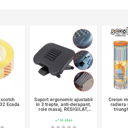
 scotch
Suport ergonomic ajustabil
Creion m
x32 Ecada
in 3 trepte, anti-derapant,
radiera 
role masaj, RESIGILAT,
triung
prezinta multiple
deteriorari

c
In stoc