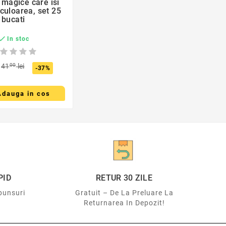
magice care isi
culoarea, set 25
bucati

In stoc
41
00
lei
-37%
Adauga in cos
favorite_border

PID
RETUR 30 ZILE
punsuri
Gratuit – De La Preluare La
Returnarea In Depozit!