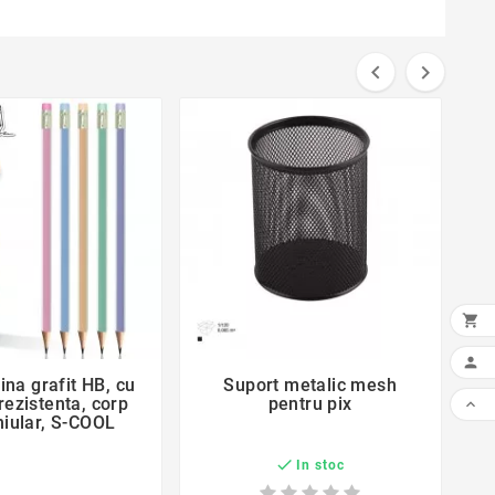




ina grafit HB, cu
Suport metalic mesh
rezistenta, corp
pentru pix

hiular, S-COOL

In stoc