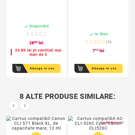

Disponibil

In Stoc
(1)
28
00
lei
23,80 lei pt cantitati mai
7
12
lei
mari de 3
Adauga in cos
Adauga in cos
8 ALTE PRODUSE SIMILARE:


La Reducere!