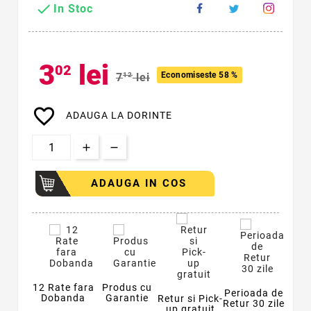

In Stoc
3
lei
02
Economiseste 58 %
7
12
lei
favorite_border
ADAUGA LA DORINTE
ADAUGA IN COS
12 Rate fara
Produs cu
Perioada de
Dobanda
Garantie
Retur si Pick-
Retur 30 zile
up gratuit