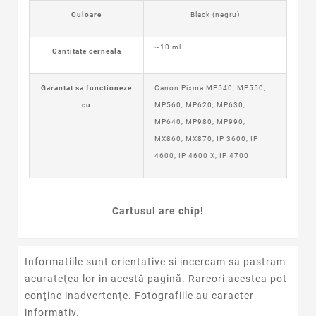
Culoare
Black (negru)
~10 ml
Cantitate cerneala
Garantat sa functioneze
Canon Pixma MP540, MP550,
cu
MP560, MP620, MP630,
MP640, MP980, MP990,
MX860, MX870, IP 3600, IP
4600, IP 4600 X, IP 4700
Cartusul are chip!
Informatiile sunt orientative si incercam sa pastram
acurateţea lor in acestă pagină. Rareori acestea pot
conţine inadvertenţe. Fotografiile au caracter
informativ.