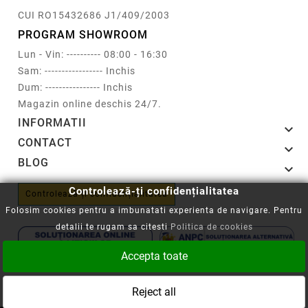
CUI RO15432686 J1/409/2003
PROGRAM SHOWROOM
Lun - Vin: ---------- 08:00 - 16:30
Sam: ----------------- Inchis
Dum: ---------------- Inchis
Magazin online deschis 24/7.
INFORMATII

CONTACT

BLOG

Controlează-ți confidențialitatea
Controlează-ți confidențialitatea
Folosim cookies pentru a imbunatati experienta de navigare. Pentru
detalii te rugam sa citesti
Politica de cookies
Accepta toate
Copyright © 2008-2026 - Cartuseria.ro
Reject all
ANPC
||
Politica SOL