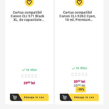
favorite_border
favorite_border
Cartus compatibil
Cartus compatibil
Canon CLI 571 Black
Canon CLI-526C Cyan,
XL, de capacitate
10 ml, Premium
mare, 12 ml
Activejet, Garantie 5
ani

In Stoc

In stoc
20
52
lei
29
00
lei
25
42
lei
-19%
Adauga in cos
Adauga in cos