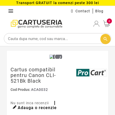
Transport GRATUIT la comenzi peste 300 lei
menu
Contact
Blog
0
search
Cartus compatibil
pentru Canon CLI-
521Bk Black
Cod Produs:
ACA0032
Nu sunt inca recenzii
Adauga o recenzie