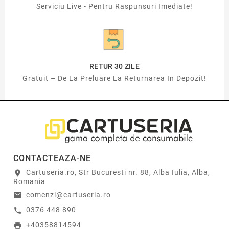
Serviciu Live - Pentru Raspunsuri Imediate!
RETUR 30 ZILE
Gratuit – De La Preluare La Returnarea In Depozit!
CONTACTEAZA-NE
Cartuseria.ro, Str Bucuresti nr. 88, Alba Iulia, Alba,
location_on
Romania
comenzi@cartuseria.ro
email
0376 448 890
call
+40358814594
print