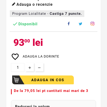
Adauga o recenzie
Program Loialitate -
Castiga
7
puncte.

Disponibil
93
lei
00
favorite_border
ADAUGA LA DORINTE
ADAUGA IN COS
De la
79,05 lei pt cantitati mai mari de 3
Reduceri la volum