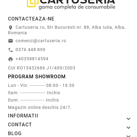
CONTACTEAZA-NE
Cartuseria.ro, Str Bucuresti nr. 88, Alba Iulia, Alba,
location_on
Romania
comenzi@cartuseria.ro
email
0376 448 890
call
+40358814594
print
CUI RO15432686 J1/409/2003
PROGRAM SHOWROOM
Lun - Vin: ---------- 08:00 - 16:30
Sam: ----------------- Inchis
Dum: ---------------- Inchis
Magazin online deschis 24/7.
INFORMATII

CONTACT

BLOG
