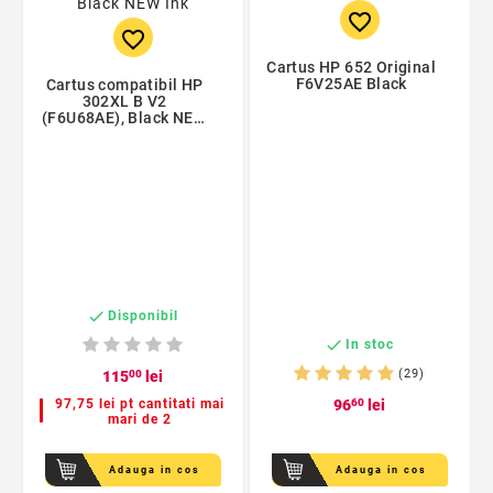
favorite_border
favorite_border
Cartus HP 652 Original
F6V25AE Black
Cartus compatibil HP
302XL B V2
(F6U68AE), Black NEW
Ink

Disponibil

In stoc
(29)
115
00
lei
97,75 lei pt cantitati mai
96
60
lei
mari de 2
Adauga in cos
Adauga in cos