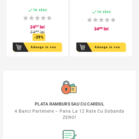

In stoc

In stoc
24
57
lei
34
00
lei
34
47
lei
-29%
Adauga in cos
Adauga in cos
PLATA RAMBURS SAU CU CARDUL
4 Banci Partenere – Pana La 12 Rate Cu Dobanda
ZERO!