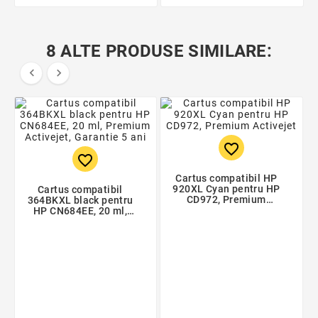
8 ALTE PRODUSE SIMILARE:


favorite_border
favorite_border
Cartus compatibil HP
920XL Cyan pentru HP
Cartus compatibil
CD972, Premium
364BKXL black pentru
Activejet
HP CN684EE, 20 ml,
Premium Activejet,
Garantie 5 ani