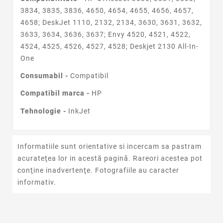
3834, 3835, 3836, 4650, 4654, 4655, 4656, 4657,
4658; DeskJet 1110, 2132, 2134, 3630, 3631, 3632,
3633, 3634, 3636, 3637; Envy 4520, 4521, 4522,
4524, 4525, 4526, 4527, 4528; Deskjet 2130 All-In-
One
Consumabil -
Compatibil
Compatibil marca -
HP
Tehnologie -
InkJet
Informatiile sunt orientative si incercam sa pastram
acurateţea lor in acestă pagină. Rareori acestea pot
conţine inadvertenţe. Fotografiile au caracter
informativ.