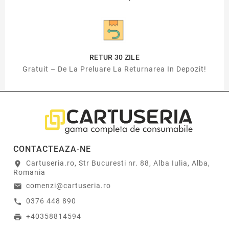
RETUR 30 ZILE
Gratuit – De La Preluare La Returnarea In Depozit!
CONTACTEAZA-NE
Cartuseria.ro, Str Bucuresti nr. 88, Alba Iulia, Alba,
location_on
Romania
comenzi@cartuseria.ro
email
0376 448 890
call
+40358814594
print