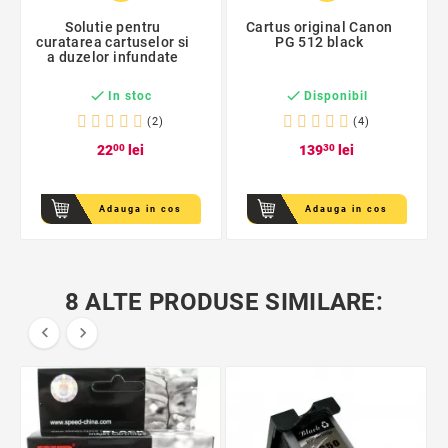
Solutie pentru
Cartus original Canon
curatarea cartuselor si
PG 512 black
a duzelor infundate


In stoc
Disponibil
(2)
(4)
22
00
lei
139
30
lei
Adauga in cos
Adauga in cos
8 ALTE PRODUSE SIMILARE:

