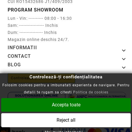
CUI RO15432686 J1/409/2003
PROGRAM SHOWROOM
Lun - Vin: ---------- 08:00 - 16:30
Sam: ----------------- Inchis
Dum: ---------------- Inchis
Magazin online deschis 24/7.
INFORMATII

CONTACT

BLOG

Controlează-ți confidențialitatea
Controlează-ți confidențialitatea
Folosim cookies pentru a imbunatati experienta de navigare. Pentru
detalii te rugam sa citesti
Politica de cookies
Accepta toate
Copyright © 2008-2026 - Cartuseria.ro
Reject all
ANPC
||
Politica SOL