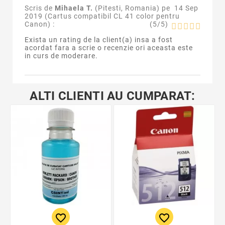
Scris de
Mihaela T.
(Pitesti, Romania) pe
14 Sep
2019 (
Cartus compatibil CL 41 color pentru
Canon
) :
(
5
/
5
)
Exista un rating de la client(a) insa a fost
acordat fara a scrie o recenzie ori aceasta este
in curs de moderare.
ALTI CLIENTI AU CUMPARAT:
favorite_border
favorite_border