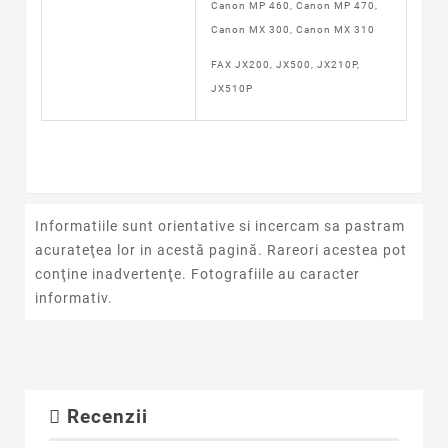
Canon MP 460, Canon MP 470,
Canon MX 300, Canon MX 310
FAX JX200, JX500, JX210P,
JX510P
Informatiile sunt orientative si incercam sa pastram
acurateţea lor in acestă pagină. Rareori acestea pot
conţine inadvertenţe. Fotografiile au caracter
informativ.
Recenzii