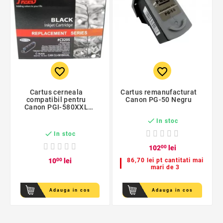
favorite_border
favorite_border
Cartus cerneala
Cartus remanufacturat
compatibil pentru
Canon PG-50 Negru
Canon PGI-580XXL
CLI581XXL

In stoc

In stoc
102
00
lei
10
00
lei
86,70 lei pt cantitati mai
mari de 3
Adauga in cos
Adauga in cos