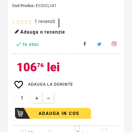
Cod Produs:
ECOCLI41
1
recenzii
Adauga o recenzie

In stoc
106
lei
76
favorite_border
ADAUGA LA DORINTE
ADAUGA IN COS