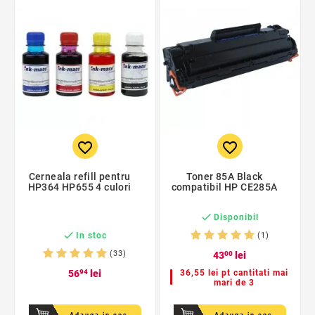
favorite_border
favorite_border
Cerneala refill pentru
Toner 85A Black
HP364 HP655 4 culori
compatibil HP CE285A

Disponibil

In stoc
(1)
(33)
43
00
lei
56
94
lei
36,55 lei pt cantitati mai
mari de 3
Adauga in cos
Adauga in cos