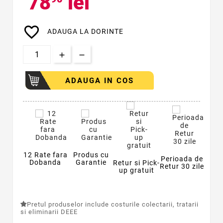
78
lei
favorite_border
ADAUGA LA DORINTE
ADAUGA IN COS
12 Rate fara
Produs cu
Perioada de
Dobanda
Garantie
Retur si Pick-
Retur 30 zile
up gratuit
Pretul produselor include costurile colectarii, tratarii
si eliminarii DEEE