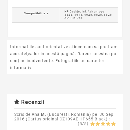
HP Deskjet Ink Advantage
Compatibilitate
3525, 4615, 4625, 5525, 6525
e-All-in-One
Informatiile sunt orientative si incercam sa pastram
acurateţea lor in acestă pagină. Rareori acestea pot
conţine inadvertenţe. Fotografiile au caracter
informativ.
Recenzii
Scris de
Ana M.
(Bucuresti, Romania) pe
30 Sep
2016 (
Cartus original CZ109AE HP655 Black
) :
(
5
/
5
)