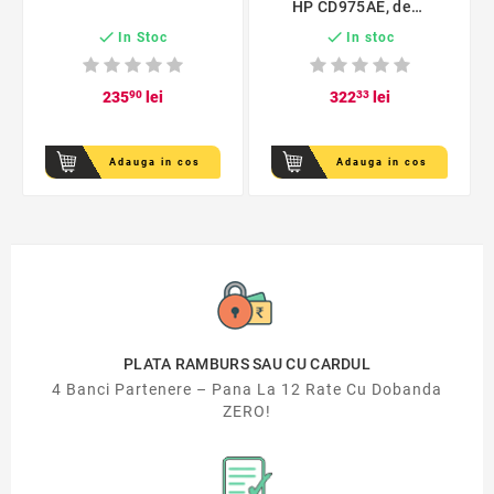
HP CD975AE, de
capacitate mare


In Stoc
In stoc
235
90
lei
322
33
lei
Adauga in cos
Adauga in cos
PLATA RAMBURS SAU CU CARDUL
4 Banci Partenere – Pana La 12 Rate Cu Dobanda
ZERO!