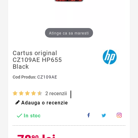
Atinge ca sa maresti
Cartus original
CZ109AE HP655
Black
Cod Produs:
CZ109AE
2
recenzii
Adauga o recenzie

In stoc
90