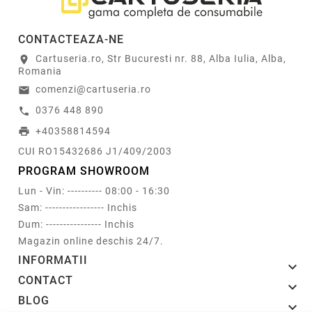
CONTACTEAZA-NE
Cartuseria.ro, Str Bucuresti nr. 88, Alba Iulia, Alba,
location_on
Romania
comenzi@cartuseria.ro
email
0376 448 890
call
+40358814594
print
CUI RO15432686 J1/409/2003
PROGRAM SHOWROOM
Lun - Vin: ---------- 08:00 - 16:30
Sam: ----------------- Inchis
Dum: ---------------- Inchis
Magazin online deschis 24/7.
INFORMATII

CONTACT

BLOG
