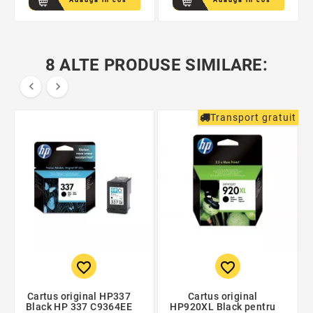
8 ALTE PRODUSE SIMILARE:


Transport gratuit
favorite_border
favorite_border
Cartus original HP337
Cartus original
Black HP 337 C9364EE
HP920XL Black pentru