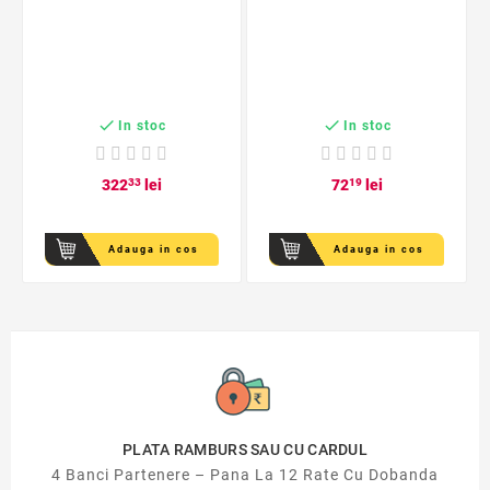


In stoc
In stoc
322
33
lei
72
19
lei
Adauga in cos
Adauga in cos
PLATA RAMBURS SAU CU CARDUL
4 Banci Partenere – Pana La 12 Rate Cu Dobanda