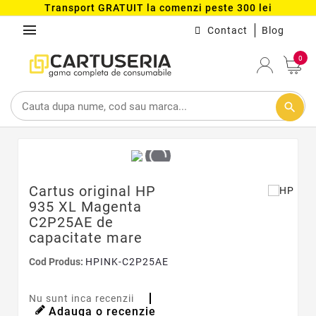
Transport GRATUIT la comenzi peste 300 lei
menu
Contact
Blog
0
search
Cartus original HP
935 XL Magenta
C2P25AE de
capacitate mare
Cod Produs:
HPINK-C2P25AE
Nu sunt inca recenzii
Adauga o recenzie