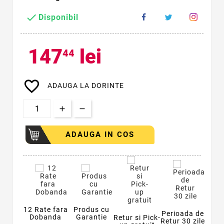

Disponibil
147
lei
44
favorite_border
ADAUGA LA DORINTE
ADAUGA IN COS
12 Rate fara
Produs cu
Perioada de
Dobanda
Garantie
Retur si Pick-
Retur 30 zile