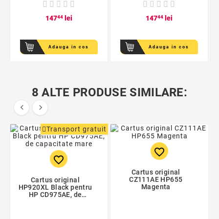
147
44
lei
147
44
lei
Adauga in cos
Adauga in cos
8 ALTE PRODUSE SIMILARE:


Transport gratuit
favorite_border
favorite_border
Cartus original
CZ111AE HP655
Cartus original
Magenta
HP920XL Black pentru
HP CD975AE, de
capacitate mare