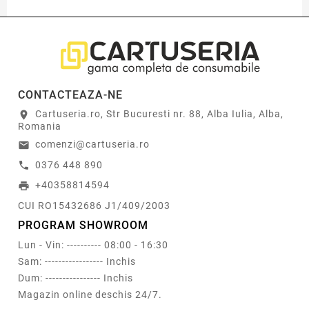
CONTACTEAZA-NE
Cartuseria.ro, Str Bucuresti nr. 88, Alba Iulia, Alba,
location_on
Romania
comenzi@cartuseria.ro
email
0376 448 890
call
+40358814594
print
CUI RO15432686 J1/409/2003
PROGRAM SHOWROOM
Lun - Vin: ---------- 08:00 - 16:30
Sam: ----------------- Inchis
Dum: ---------------- Inchis
Magazin online deschis 24/7.