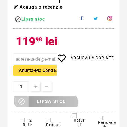
Adauga o recenzie

Lipsa stoc
119
lei
98
favorite_border
ADAUGA LA DORINTE
Anunta-Ma Cand Este Disponibil

LIPSA STOC