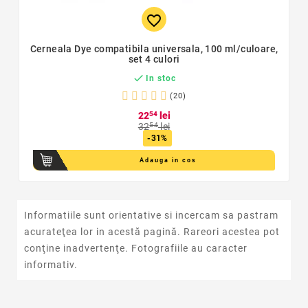
favorite_border
Cerneala Dye compatibila universala, 100 ml/culoare,
set 4 culori

In stoc
(20)
22
54
lei
32
54
lei
-31%
Adauga in cos
Informatiile sunt orientative si incercam sa pastram
acurateţea lor in acestă pagină. Rareori acestea pot
conţine inadvertenţe. Fotografiile au caracter
informativ.