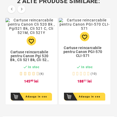
2 ALTE PRODUSE SIMILARE:


favorite_border
favorite_border
Cartuse reincarcabile
pentru Canon PGI-570
Cartuse reincarcabile
CLI-571
pentru Canon Pgi 520
Bk , Cli 521 Bk, Cli 521
C, Cli 521M, Cli 521Y


In stoc
In stoc
(6)
(10)
145
40
lei
188
11
lei
Adauga in cos
Adauga in cos