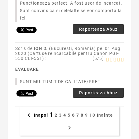
Punctioneaza perfect. A fost usor de incarcat.
Sunt convins ca si celelalte se vor comporta la
fel.
Raporteaza Abuz
Scris de
ION D.
(Bucuresti, Romania) pe
01 Aug
2020 (
Cartuse reincarcabile pentru Canon PGI-
550 CLI-551
) :
(
5
/
5
)
EVALUARE
SUNT MULTUMIT DE CALITATE/PRET
Raporteaza Abuz
1

Inapoi
2
3
4
5
6
7
8
9
10
Inainte
