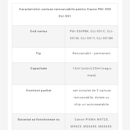
Caracteristici cartuse reincarcabile pentru Canon PGI-550
CLI-551
Cod cartus
PGI-550PBK, CLI-551C,
CLI-
551M
,
CLI-551Y,
CLI-551
BK
Tip
Reincarcabil - permanent
Capacitate
12ml (color)/25ml (negru
mare)
Continut pachet
set complet de 5 cartuse
reincarcabile, dotate cu
chip-uri autoresetabile
Garantat sa functioneze cu
Canon PIXMA MX725,
MX925, MG6450, MG5450,