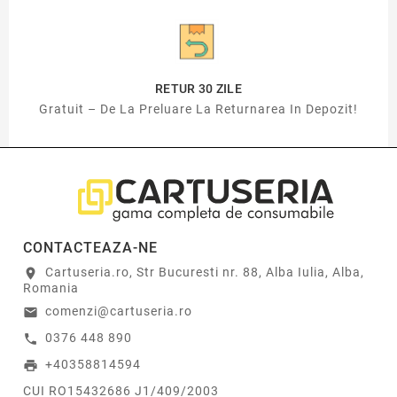
RETUR 30 ZILE
Gratuit – De La Preluare La Returnarea In Depozit!
CONTACTEAZA-NE
Cartuseria.ro, Str Bucuresti nr. 88, Alba Iulia, Alba,
location_on
Romania
comenzi@cartuseria.ro
email
0376 448 890
call
+40358814594
print
CUI RO15432686 J1/409/2003