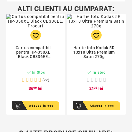
ALTI CLIENTI AU CUMPARAT:
favorite_border
favorite_border
Cartus compatibil
Hartie foto Kodak 5R
pentru HP-350XL
13x18 Ultra Premium
Black CB336EE,
Satin 270g
Procart


In Stoc
In stoc
(22)
36
00
lei
21
35
lei
Adauga in cos
Adauga in cos