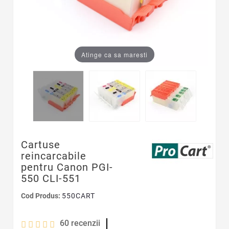
Atinge ca sa maresti
Cartuse
reincarcabile
pentru Canon PGI-
550 CLI-551
Cod Produs:
550CART
60
recenzii