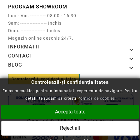
PROGRAM SHOWROOM
Lun - Vin: ---------- 08:00 - 16:30
Sam: ----------------- Inchis
Dum: ---------------- Inchis
Magazin online deschis 24/7.
INFORMATII

CONTACT

BLOG

Controlează-ți confidențialitatea
Controlează-ți confidențialitatea
Folosim cookies pentru a imbunatati experienta de navigare. Pentru
detalii te rugam sa citesti
Politica de cookies
Accepta toate
Copyright © 2008-2026 - Cartuseria.ro
Reject all
ANPC
||
Politica SOL