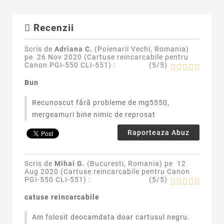
Recenzii
Scris de
Adriana C.
(Poienarii Vechi, Romania)
pe
26 Nov 2020 (
Cartuse reincarcabile pentru
Canon PGI-550 CLI-551
) :
(
5
/
5
)
Bun
Recunoscut fără probleme de mg5550,
mergeamuri bine nimic de reprosat
Raporteaza Abuz
Scris de
Mihai G.
(Bucuresti, Romania) pe
12
Aug 2020 (
Cartuse reincarcabile pentru Canon
PGI-550 CLI-551
) :
(
5
/
5
)
catuse reincarcabile
Am folosit deocamdata doar cartusul negru.