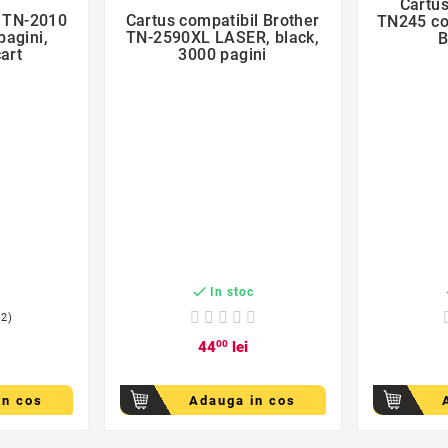
Cartus
l TN-2010
Cartus compatibil Brother
TN245 co

pagini,
TN-2590XL LASER, black,
B
art
3000 pagini

c
In stoc
(2)
44
00
lei
in cos
Adauga in cos