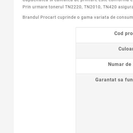
Prin urmare tonerul TN2220, TN2010, TN420 asigura o
Brandul Procart cuprinde o gama variata de consumab
Cod pr
Culoa
Numar de 
Garantat sa fun