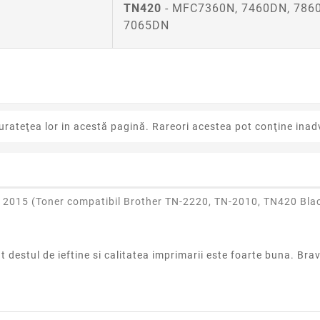
TN420
- MFC7360N, 7460DN, 786
7065DN
urateţea lor in acestă pagină. Rareori acestea pot conţine inadv
 2015 (
Toner compatibil Brother TN-2220, TN-2010, TN420 Bla
t destul de ieftine si calitatea imprimarii este foarte buna. Bra