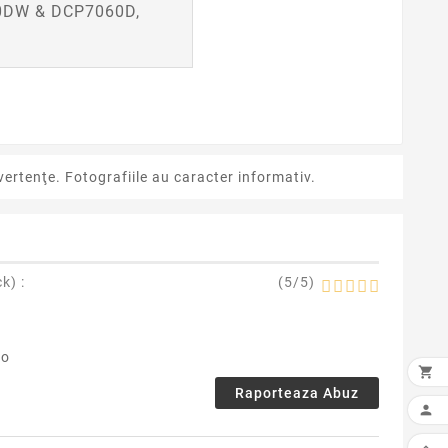
0DW & DCP7060D,
ertenţe. Fotografiile au caracter informativ.
ck
) :
(
5
/
5
)
vo

Raporteaza Abuz
