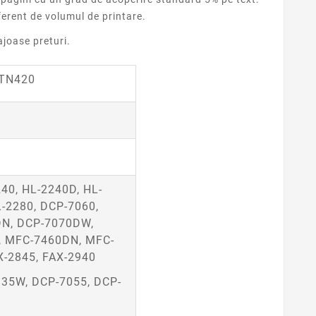
erent de volumul de printare.
joase preturi.
 TN420
i
240, HL-2240D, HL-
L-2280
,
DCP-7060
,
DN, DCP-7070DW,
, MFC-
7460DN,
MFC-
X-2845, FAX-2940
135W, DCP-7055, DCP-