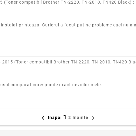
5 (
Toner compatibil Brother TN-2220, TN-2010, TN420 Black
) :
am instalat printeaza. Curierul a facut putine probleme caci nu 
p 2015 (
Toner compatibil Brother TN-2220, TN-2010, TN420 Bla
rodusul cumparat corespunde exact nevoilor mele.
1


Inapoi
2
Inainte