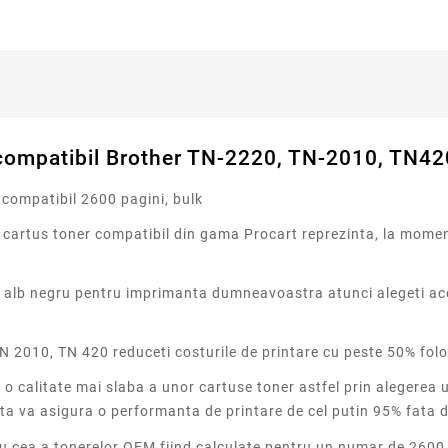
compatibil Brother TN-2220, TN-2010, TN42
compatibil 2600 pagini, bulk
artus toner compatibil din gama Procart reprezinta, la momentu
rint alb negru pentru imprimanta dumneavoastra atunci alegeti a
 2010, TN 420 reduceti costurile de printare cu peste 50% folos
 o calitate mai slaba a unor cartuse toner astfel prin alegerea
sta va asigura o performanta de printare de cel putin 95% fata d
cu cea a tonerelor OEM fiind calculate pentru un numar de 2600