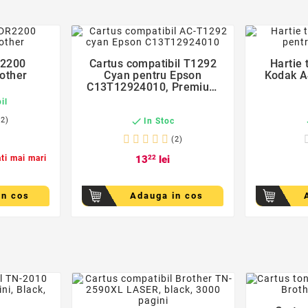
der
favorite_border
R2200
Cartus compatibil T1292
Hartie 

rother
Cyan pentru Epson
Kodak A4
C13T12924010, Premium
Activejet, Garantie 5 ani
il
(2)

In Stoc
(2)
ati mai mari
13
22
lei
in cos
Adauga in cos
der
favorite_border