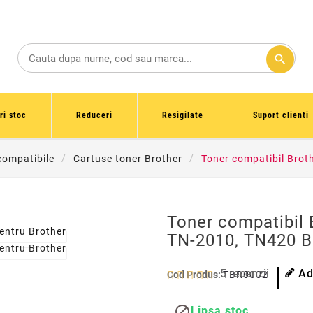
search
ri stoc
Reduceri
Resigilate
Suport clienti
compatibile
Cartuse toner Brother
Toner compatibil Brot
Toner compatibil 
TN-2010, TN420 B
5
recenzii
Ad
Cod Produs:
TBR0002

Lipsa stoc