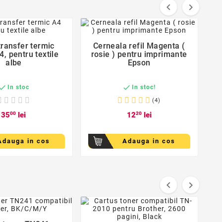


favorite_border
favorite_border
transfer termic
Cerneala refil Magenta (


, pentru textile
rosie ) pentru imprimante
albe
Epson


In stoc
In stoc!
(4)
35
00
lei
12
20
lei
Adauga in cos
Adauga in cos


favorite_border
favorite_border