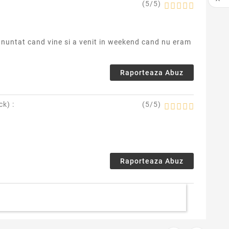

(
5
/
5
)
a anuntat cand vine si a venit in weekend cand nu eram
Raporteaza Abuz
ck
) :
(
5
/
5
)
Raporteaza Abuz