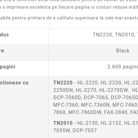
 imprimare excelenta pe fiecare pagina si costuri reduse indif
ile pentru printare de o calitate superioara la cele mai avanta
odus
TN2220, TN2010,
re
Black
pagini
2.600 pagin
ctioneze cu
TN2220
-
HL-2220
,
HL-2230
, HL-2
2250DN,
HL-2270
, HL-2270DW,
H
DCP-7060D,
DCP-7065
, DCP-7065
MFC-7360
, MFC-7360N,
MFC-
7460
7860
, MFC-
7860DW, FAX-2840, FA
TN2010
-
HL-2130, HL-2132, HL-2
7055W, DCP-7057