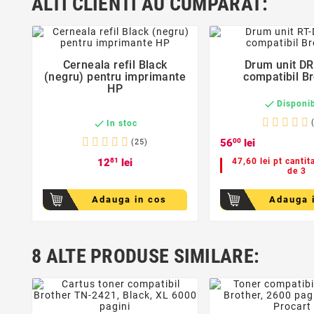
ALTI CLIENTI AU CUMPARAT:
favorite_border
favorite_bor
Cerneala refil Black
Drum unit D


(negru) pentru imprimante
compatibil B
HP

Disponib

In stoc
56
00
lei
(25)
12
81
lei
47,60 lei pt cantit
de 3
Adauga in cos
Adauga 
8 ALTE PRODUSE SIMILARE:
favorite_border
favorite_bor