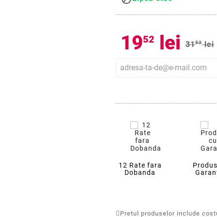
19
lei
52
31
52
lei
12 Rate fara
Produs
Dobanda
Garan
Pretul produselor include costur