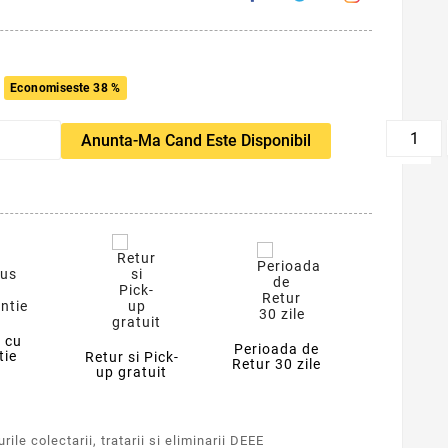
Economiseste 38 %
favorite_border
Anunta-Ma Cand Este Disponibil
 cu
Perioada de
tie
Retur si Pick-
Retur 30 zile
up gratuit
ile colectarii, tratarii si eliminarii DEEE