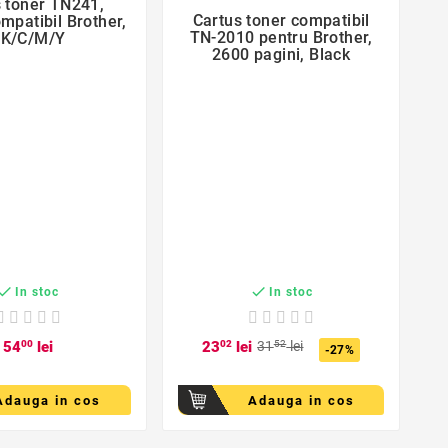
 toner TN241,

Cartus toner compatibil
mpatibil Brother,

TN-2010 pentru Brother,
K/C/M/Y
2600 pagini, Black
U


In stoc
In stoc
7
54
00
lei
23
02
lei
31
52
lei
-27%
Adauga in cos
Adauga in cos