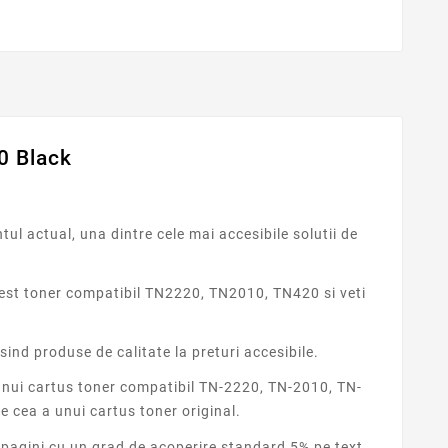
0 Black
l actual, una dintre cele mai accesibile solutii de
cest toner compatibil TN2220, TN2010, TN420 si veti
ind produse de calitate la preturi accesibile.
 unui cartus toner compatibil TN-2220, TN-2010, TN-
e cea a unui cartus toner original.
 pagini cu un grad de acoperire standard 5% pe text.