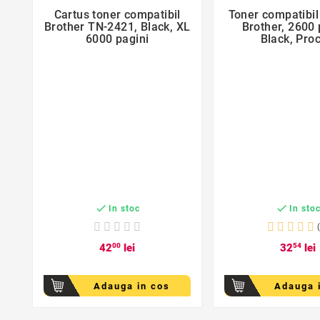
Cartus toner compatibil
Toner compatibi


Brother TN-2421, Black, XL
Brother, 2600 
6000 pagini
Black, Proc


In stoc
In sto
42
00
lei
32
54
lei
Adauga in cos
Adauga 