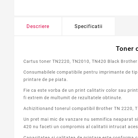
Descriere
Specificatii
Toner 
Cartus toner TN2220, TN2010, TN420 Black Brother 
Consumabilele compatibile pentru imprimante de tip c
printare de pe piata.
Fie ca este vorba de un print calitativ color sau p
fi extrem de multumit de rezultatele obtinute.
Achizitionand tonerul compatibil Brother TN 2220, TN
Un pret mai mic de vanzare nu semnifica neaparat si
420 nu faceti un compromis al calitatii intrucat ace
Capacitatea si calitatea de printare este conforma 